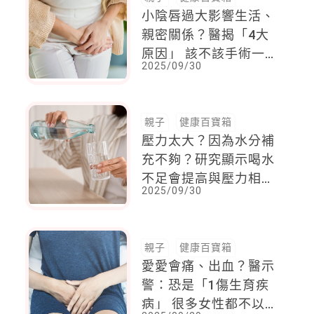
小陰唇過大影響生活、
親密關係？醫揭「4大
原因」 該不該手術一
2025/09/30
次看懂
親子
健康百寶箱
壓力太大？因為水分補
充不夠？研究顯示喝水
不足會提高與壓力相關
2025/09/30
疾病的風險
親子
健康百寶箱
愛愛會痛、出血？醫示
警：恐是「1傷生育疾
病」 很多女性都不以