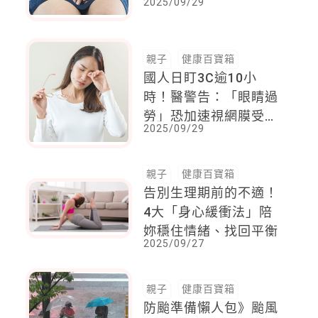
2025/09/29
為意
親子
健康百寶箱
國人日盯3C逾10小
時！醫警告：「眼睛過
勞」恐加速視網膜受
2025/09/29
損，3大症狀速就醫
親子
健康百寶箱
告別生理期前的不適！
4大「身心緩衝法」陪
妳穩住情緒、找回平衡
2025/09/27
親子
健康百寶箱
防颱準備懶人包》颱風