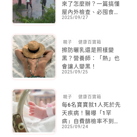
來了怎麼辦？一篇搞懂
屋內外檢查、必囤食
2025/09/27
物、防災包與薪資規定
親子
健康百寶箱
擦防曬乳還是照樣變
黑？營養師：「熱」也
會讓人變黑！
2025/09/25
親子
健康百寶箱
每6名寶寶就1人死於先
天疾病！醫曝「1罕
病」自費篩檢率不到7
2025/09/24
成5