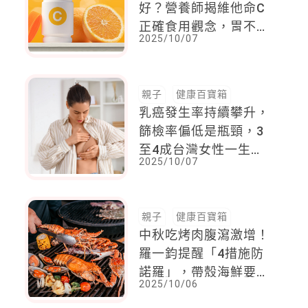
好？營養師揭維他命C
正確食用觀念，胃不好
2025/10/07
要飯後吃
親子
健康百寶箱
乳癌發生率持續攀升，
篩檢率偏低是瓶頸，3
至4成台灣女性一生未
2025/10/07
曾檢查
親子
健康百寶箱
中秋吃烤肉腹瀉激增！
羅一鈞提醒「4措施防
諾羅」，帶殼海鮮要一
2025/10/06
定要烤熟