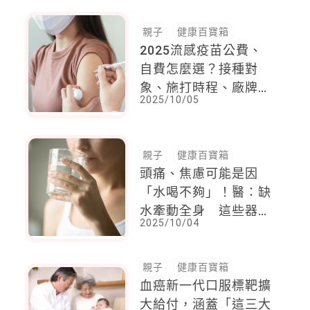
親子
健康百寶箱
2025流感疫苗公費、
自費怎麼選？接種對
象、施打時程、廠牌與
2025/10/05
副作用解析
親子
健康百寶箱
頭痛、焦慮可能是因
「水喝不夠」！醫：缺
水牽動全身 這些器官
2025/10/04
都受影響
親子
健康百寶箱
血癌新一代口服標靶擴
大給付，涵蓋「這三大