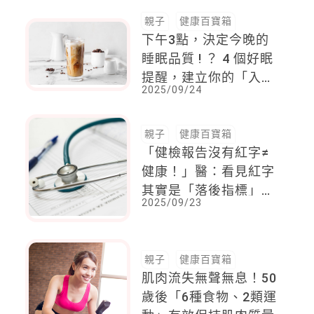
親子
健康百寶箱
下午3點，決定今晚的
睡眠品質 ! ？ 4 個好眠
提醒，建立你的「入夢
2025/09/24
行事曆」，讓你一覺到
天亮
親子
健康百寶箱
「健檢報告沒有紅字≠
健康！」醫：看見紅字
其實是「落後指標」，
2025/09/23
代表身體早已累積多年
負擔
親子
健康百寶箱
肌肉流失無聲無息！50
歲後「6種食物、2類運