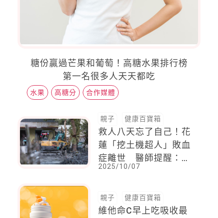
糖份贏過芒果和葡萄！高糖水果排行榜
第一名很多人天天都吃
水果
高糖分
合作媒體
親子
健康百寶箱
救人八天忘了自己！花
蓮「挖土機超人」敗血
症離世 醫師提醒：慢
2025/10/07
性病患者小傷口也可能
致命
親子
健康百寶箱
維他命C早上吃吸收最