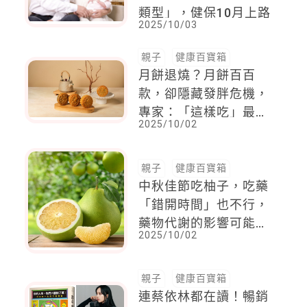
類型」，健保10月上路
2025/10/03
親子
健康百寶箱
月餅退燒？月餅百百
款，卻隱藏發胖危機，
專家：「這樣吃」最健
2025/10/02
康
親子
健康百寶箱
中秋佳節吃柚子，吃藥
「錯開時間」也不行，
藥物代謝的影響可能持
2025/10/02
續數小時至兩三天
親子
健康百寶箱
連蔡依林都在讀！暢銷