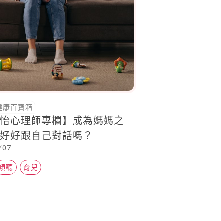
健康百寶箱
心怡心理師專欄】成為媽媽之
有好好跟自己對話嗎？
/07
傾聽
育兒