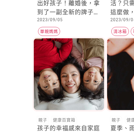
出好孩子！離婚後，拿
活？只
到了一副全新的牌子，
這麼做
2023/09/05
2023/09/0
不管是好牌還是壞牌，
新鮮欲
用心打也會有贏面
單親媽媽
清冰箱
親子
健康百寶箱
親子
健
孩子的幸福感來自家庭
夏季、