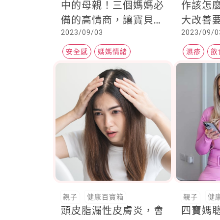
中的母親！三個媽媽必
作該怎
備的高情商，讓寶貝情
大改善
2023/09/03
2023/09/0
緒穩定，自信長大
飲食這
妝品可
安全感
媽媽情緒
濕疹
飲
敏感性肌
親子
健康百寶箱
親子
健
頭皮脂漏性皮膚炎，會
四寶媽