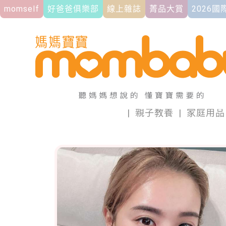
momself
好爸爸俱樂部
線上雜誌
菁品大賞
2026
|
親子教養
|
家庭用品