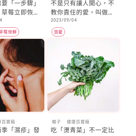
需要「一步驟」
不是只有讓人開心，不
，草莓立即恢復
教你責任的愛，叫做
4
2023/09/04
滴，媽媽必學！
「溺愛」
草莓保鮮
溺愛
康百寶箱
親子
健康百寶箱
雨季「濕疹」發
吃「燙青菜」不一定比