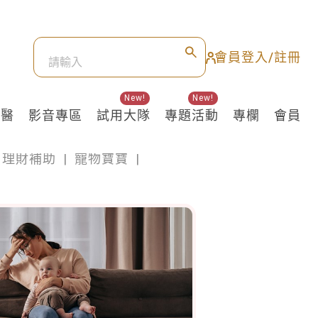
會員登入/註冊
New!
New!
良醫
影音專區
試用大隊
專題活動
專欄
會員
理財補助
|
寵物寶寶
|