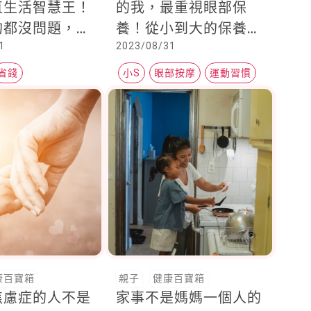
直生活智慧王！
的我，最重視眼部保
狗都沒問題，全
養！從小到大的保養心
1
2023/08/31
大讚：怎麼現在
法大公開，好膚質連女
！
兒都羨慕
省錢
小S
眼部按摩
運動習慣
玩樂
康百寶箱
親子
健康百寶箱
焦慮症的人不是
家事不是媽媽一個人的