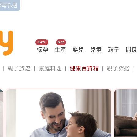
國際母乳週
New!
hot
懷孕
生產
嬰兒
兒童
親子
問
親子
|
親子旅遊
|
家庭料理
|
健康百寶箱
|
親子穿搭
|