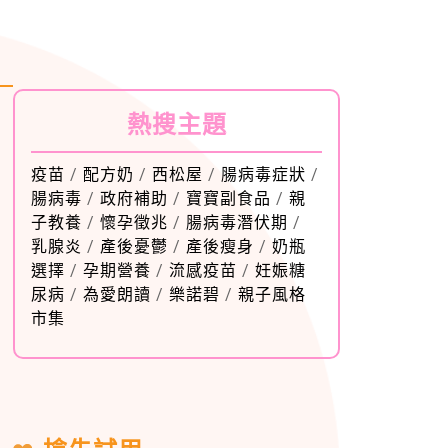
熱搜主題
疫苗
/
配方奶
/
西松屋
/
腸病毒症狀
/
腸病毒
/
政府補助
/
寶寶副食品
/
親
子教養
/
懷孕徵兆
/
腸病毒潛伏期
/
乳腺炎
/
產後憂鬱
/
產後瘦身
/
奶瓶
選擇
/
孕期營養
/
流感疫苗
/
妊娠糖
尿病
/
為愛朗讀
/
樂諾碧
/
親子風格
市集