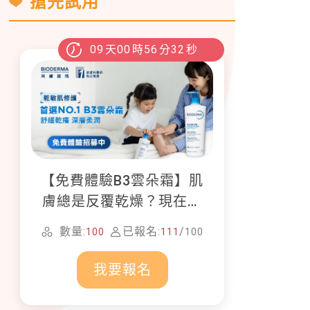
搶先試用
09
天
00
時
56
分
30
秒
【免費體驗B3雲朵霜】肌
膚總是反覆乾燥？現在就
加入貝膚黛瑪修護體驗計
數量:
已報名:
/
100
111
100
畫！
我要報名