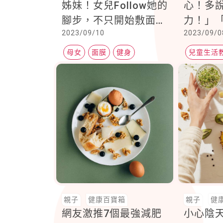
姊妹！女兒Follow她的
心！多
腳步，不只開始敷面
力！」
2023/09/10
2023/09/0
膜，一起進健身房，更
加油打
大讚媽媽的超強運動力
的自我
母女
面膜
健身
兒童生活
促進親子
親子
健康百寶箱
親子
健
網友激推7個最強減肥
小心陰