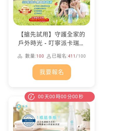
【搶先試用】守護全家的
戶外時光 - 叮寧派卡瑞丁
防蚊液
數量:
已報名:
/
100
411
100
我要報名
00
天
00
時
00
分
00
秒