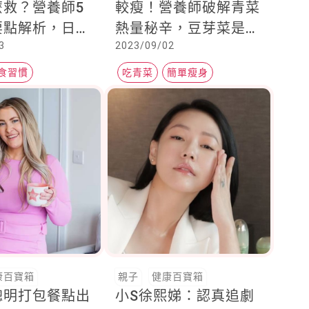
麼救？營養師5
較瘦！營養師破解青菜
要點解析，日常
熱量秘辛，豆芽菜是肥
3
2023/09/02
樣選，香水、化
胖兇手、低熱量冠軍是
能是兇手之一
它
食習慣
吃青菜
簡單瘦身
膚
康百寶箱
親子
健康百寶箱
聰明打包餐點出
小S徐熙娣：認真追劇