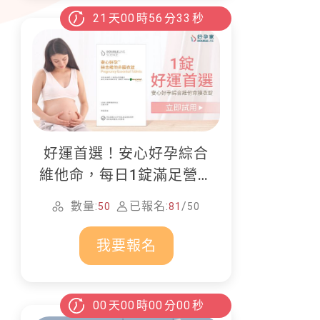
21
天
00
時
56
分
31
秒
好運首選！安心好孕綜合
維他命，每日1錠滿足營養
所需
數量:
已報名:
/
50
81
50
我要報名
00
天
00
時
00
分
00
秒