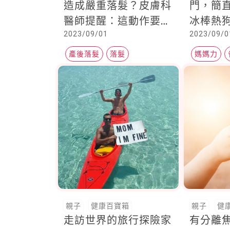
造成嚴重落髮？皮膚科
門，簡
醫師提醒：這動作要忍
冰棒熱
2023/09/01
2023/09/0
住，這一類食物千萬不
網爸媽
要吃才好
才知道
產後落髮
落髮
媽媽力
脂漏性皮膚炎
家庭吃喝
親子
健康百寶箱
親子
健
走訪世界的旅行探險家
有分離