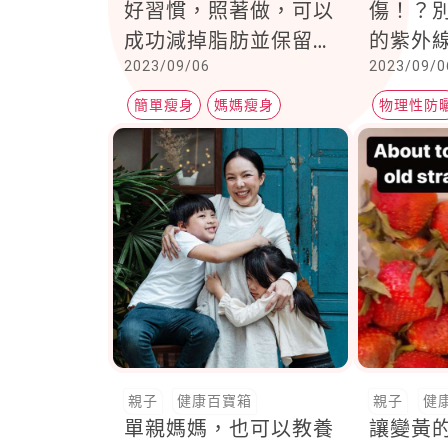
好習慣，照著做，可以
傷！？
成功減掉脂肪並保留肌
的紫外
2023/09/06
2023/09/0
肉！易胖體質終於有救
理，來
了
能力
簡單瘦身
媽媽瘦身
物理性防
增肌減脂
綠十字科
親子
健康百寶箱
親子
健
單親媽媽，也可以教養
讓變黃