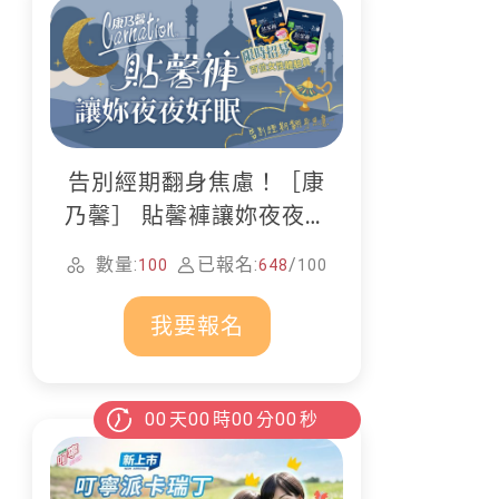
告別經期翻身焦慮！［康
乃馨］ 貼馨褲讓妳夜夜好
眠
數量:
已報名:
/
100
648
100
我要報名
00
天
00
時
00
分
00
秒