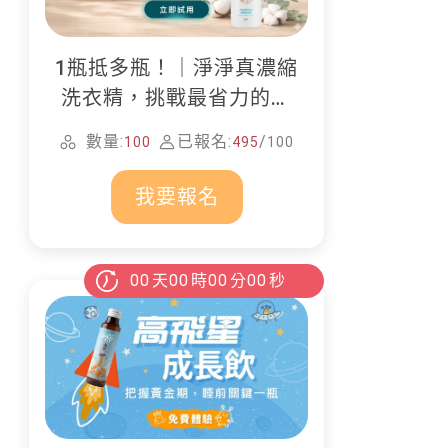
1瓶抵多瓶！｜淨淨真濃縮
洗衣精，挑戰最省力的居
家清潔
數量:
已報名:
/
100
495
100
我要報名
00
天
00
時
00
分
00
秒