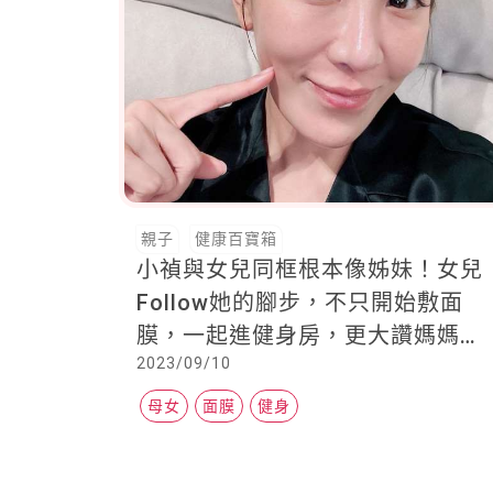
親子
健康百寶箱
小禎與女兒同框根本像姊妹！女兒
Follow她的腳步，不只開始敷面
膜，一起進健身房，更大讚媽媽的
2023/09/10
超強運動力
母女
面膜
健身