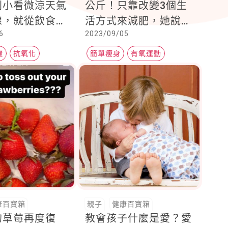
別小看微涼天氣
公斤！只靠改變3個生
線，就從飲食調
活方式來減肥，她說：
6
2023/09/05
增強自身的抗曬
正能量好重要 ，沒想
到真的有幫助
曬
抗氧化
簡單瘦身
有氧運動
蔬菜
康百寶箱
親子
健康百寶箱
的草莓再度復
教會孩子什麼是愛？愛