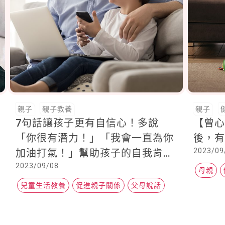
親子
親子教養
親子
7句話讓孩子更有自信心！多說
【曾
「你很有潛力！」「我會一直為你
後，
2023/09
加油打氣！」幫助孩子的自我肯定
2023/09/08
感更為強大
母親
兒童生活教養
促進親子關係
父母說話