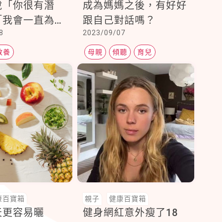
說「你很有潛
成為媽媽之後，有好好
「我會一直為你
跟自己對話嗎？
8
2023/09/07
氣！」幫助孩子
肯定感更為強大
教養
母親
傾聽
育兒
關係
父母說話
康百寶箱
親子
健康百寶箱
天更容易曬
健身網紅意外瘦了18