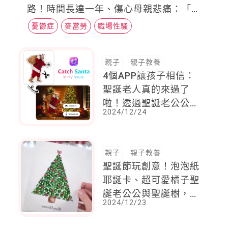
路！時間長達一年、傷心母親悲痛：「妳
要的花葬，媽媽都做到了...但我卻換不回
憂鬱症
麥當勞
職場性騷
妳了」
親子
親子教養
4個APP讓孩子相信：
聖誕老人真的來過了
啦！透過聖誕老公公追
2024/12/24
蹤器，守護孩子聖誕夢
親子
親子教養
聖誕節玩創意！泡泡紙
耶誕卡、超可愛橘子聖
誕老公公與聖誕樹，快
2024/12/23
和孩子手把手做起來