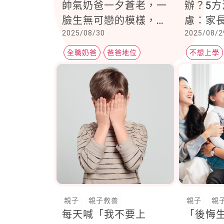
帥氣奶爸一夕蒼老，一
辦？5
臉生無可戀的模樣，意
慮：家
2025/08/30
2025/08/2
外爆紅
全職奶爸
爸爸地位
不想上學
分離焦慮
親子
親子教養
親子
親
每天喊「我不要上
「後悔