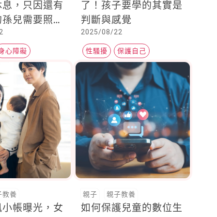
休息，只因還有
了！孩子要學的其實是
的孫兒需要照
判斷與感覺
2
2025/08/22
身心障礙
性騷擾
保護自己
合作媒體
子教養
親子
親子教養
鳳小帳曝光，女
如何保護兒童的數位生