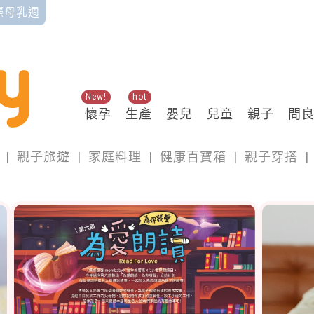
國際母乳週
New!
hot
懷孕
生產
嬰兒
兒童
親子
問
親子
|
親子旅遊
|
家庭料理
|
健康百寶箱
|
親子穿搭
|