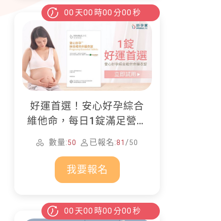
00
天
00
時
00
分
00
秒
好運首選！安心好孕綜合
維他命，每日1錠滿足營養
所需
數量:
已報名:
/
50
81
50
我要報名
00
天
00
時
00
分
00
秒