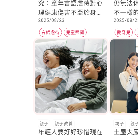
究：童年言語虐待對心
仍無法
理健康傷害不亞於身體
不一樣
2025/08/23
2025/08/2
虐待
顧！
言語虐待
兒童照顧
愛奇兒
祖父母節
親子
親子教養
親子
親
年輕人要好好珍惜現在
土屋太