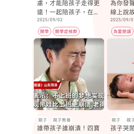
慮，才能陪孩子走得更
為你發
遠！一起陪孩子，在屬
線上說
2025/09/02
2025/09/0
於他的「時區」裡，慢
伴孩子
慢發光
開學
開學症候群
為愛朗讀
親子教養
親子
親子教養
親子
親
誰帶孩子誰崩潰！四寶
孩子哭