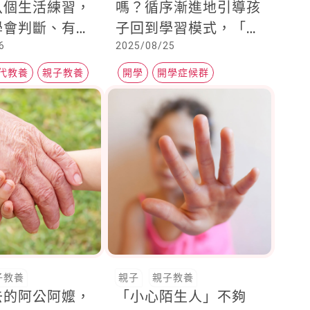
八個生活練習，
嗎？循序漸進地引導孩
學會判斷、有能
子回到學習模式，「這
6
2025/08/25
問題
一點」最難！
代教養
親子教養
開學
開學症候群
國小一年級學童
子教養
親子
親子教養
去的阿公阿嬤，
「小心陌生人」不夠