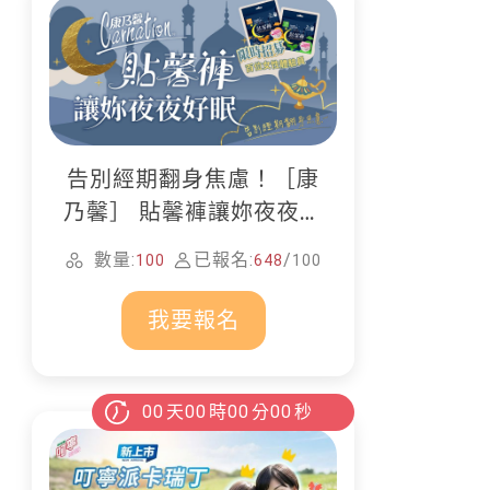
告別經期翻身焦慮！［康
乃馨］ 貼馨褲讓妳夜夜好
眠
數量:
已報名:
/
100
648
100
我要報名
00
天
00
時
00
分
00
秒