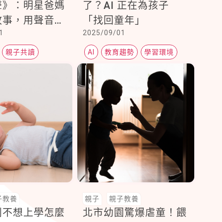
聲》：明星爸媽
了？AI 正在為孩子
故事，用聲音陪
「找回童年」
1
2025/09/01
成長
親子共讀
AI
教育趨勢
學習環境
子教養
親子
親子教養
鬧不想上學怎麼
北市幼園驚爆虐童！餵