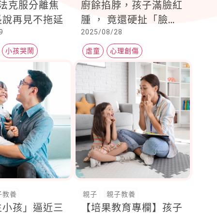
方法克服分離焦
廚餘掐脖，孩子滿臉紅
長說再見不拖延
腫 ， 竟還硬扯「臉部
9
2025/08/28
按摩」
小孩哭鬧
虐童
心理創傷
症
幼兒園安全
子教養
親子
親子教養
生小孩」逼近三
【培果教育專欄】孩子