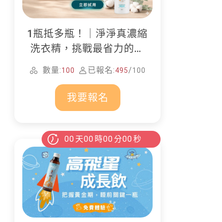
1瓶抵多瓶！｜淨淨真濃縮
洗衣精，挑戰最省力的居
家清潔
數量:
已報名:
/
100
495
100
我要報名
00
天
00
時
00
分
00
秒