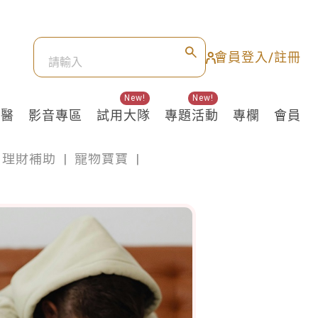
會員登入/註冊
New!
New!
良醫
影音專區
試用大隊
專題活動
專欄
會員
理財補助
|
寵物寶寶
|