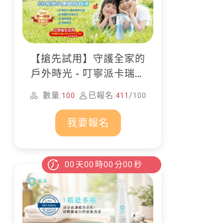
【搶先試用】守護全家的
戶外時光 - 叮寧派卡瑞丁
防蚊液
數量:
已報名:
/
100
411
100
我要報名
00
天
00
時
00
分
00
秒