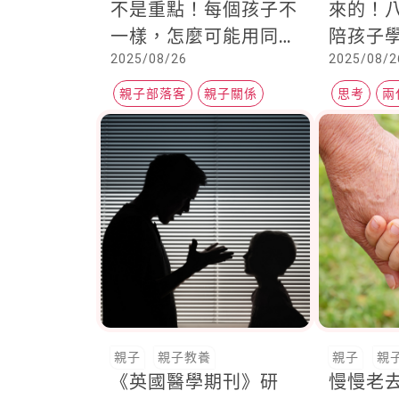
不是重點！每個孩子不
來的！
一樣，怎麼可能用同一
陪孩子
2025/08/26
2025/08/2
種方式去愛？我更相信
力解決
「每個人都被好好看
親子部落客
親子關係
思考
兩
見」
親子
親子教養
親子
親
《英國醫學期刊》研
慢慢老