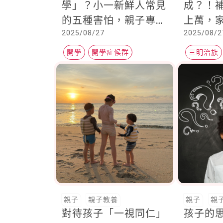
學」？小一新鮮人常見
成？！
的五種害怕，親子專家
上萬，
2025/08/27
2025/08/2
分享 : 一一解套原因與
相：孩
方法就可以了
先倒下
開學
開學症候群
三明治族
小一新生
親子
親子教養
親子
親
對待孩子「一視同仁」
孩子的