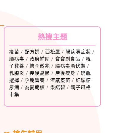
熱搜主題
疫苗
/
配方奶
/
西松屋
/
腸病毒症狀
/
腸病毒
/
政府補助
/
寶寶副食品
/
親
子教養
/
懷孕徵兆
/
腸病毒潛伏期
/
乳腺炎
/
產後憂鬱
/
產後瘦身
/
奶瓶
選擇
/
孕期營養
/
流感疫苗
/
妊娠糖
尿病
/
為愛朗讀
/
樂諾碧
/
親子風格
市集