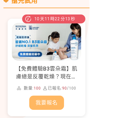
搶先試用
10
天
11
時
22
分
11
秒
【免費體驗B3雲朵霜】肌
膚總是反覆乾燥？現在就
加入貝膚黛瑪修護體驗計
數量:
已報名:
/
100
90
100
畫！
我要報名