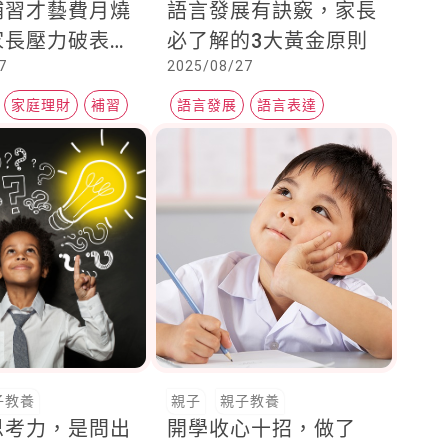
補習才藝費月燒
語言發展有訣竅，家長
家長壓力破表真
必了解的3大黃金原則
7
2025/08/27
子還沒贏，我就
家庭理財
補習
語言發展
語言表達
咬字發音
子教養
親子
親子教養
思考力，是問出
開學收心十招，做了