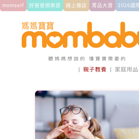
momself
好爸爸俱樂部
線上雜誌
菁品大賞
2026
|
親子教養
|
家庭用品