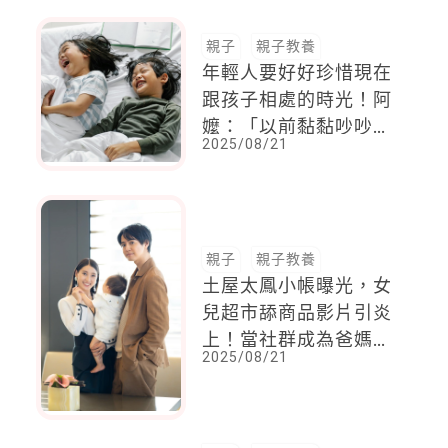
親子
親子教養
年輕人要好好珍惜現在
跟孩子相處的時光！阿
嬤：「以前黏黏吵吵的
2025/08/21
日子，其實才是最幸福
的時候。」
親子
親子教養
土屋太鳳小帳曝光，女
兒超市舔商品影片引炎
上！當社群成為爸媽被
2025/08/21
檢視「不當教養」的放
大鏡....