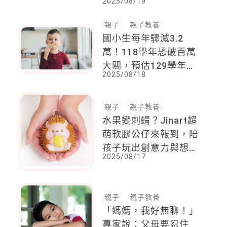
2025/08/19
局：最痛的過去，孕育
出最深的親情
親子
親子教養
國小生每年驟減3.2
萬！118學年恐破百萬
大關，預估129學年更
2025/08/18
將剩下不到69萬人
親子
親子教養
水果變刺蝟？Jinart超
萌軟膠公仔來報到，陪
孩子玩出創意力與想像
2025/08/17
力！
親子
親子教養
「媽媽，我好無聊！」
專家說：父母要忍住