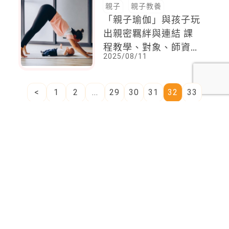
親子
親子教養
「親子瑜伽」與孩子玩
出親密羈絆與連結 課
程教學、對象、師資資
2025/08/11
訊一次看
<
1
2
...
29
30
31
32
33
34
35
...
137
138
>