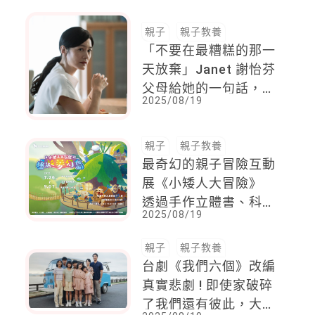
親子
親子教養
「不要在最糟糕的那一
天放棄」Janet 謝怡芬
父母給她的一句話，成
2025/08/19
了啟發爸媽的教養心法
親子
親子教養
最奇幻的親子冒險互動
展《小矮人大冒險》
透過手作立體書、科技
2025/08/19
解謎遊戲一起拯救夢幻
島
親子
親子教養
台劇《我們六個》改編
真實悲劇 ! 即使家破碎
了我們還有彼此，大結