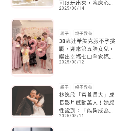
可以玩出來，臨床心理
2025/08/14
師：這習慣，需要父母
陪伴一起養成
親子
親子教養
38歲辻希美克服不孕挑
戰，迎來第五胎女兒，
曬出幸福七口全家福，
2025/08/12
感動無數網友
親子
親子教養
林逸欣「富養長大」成
長影片感動萬人！她感
性說到：「能夠成為爸
2025/08/11
爸媽媽的小孩，是我這
輩子最大的成就了。」