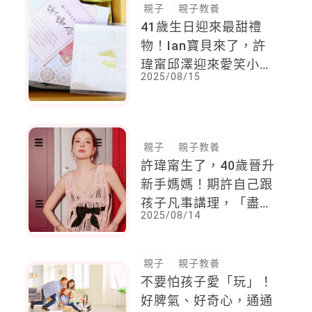
親子
親子教養
41歲生日迎來最甜禮
物！Ian寶貝來了，許
瑋甯邱澤迎來愛笑小吃
2025/08/15
貨，最愛聽媽媽說故事
親子
親子教養
許瑋甯生了，40歲晉升
新手媽媽！期許自己跟
孩子凡事講理，「盡量
2025/08/14
讓小孩去嘗試，不會限
制該做些什麼不該做什
麼 ! 」
親子
親子教養
不要怕孩子愛「玩」！
好脾氣、好奇心，通通