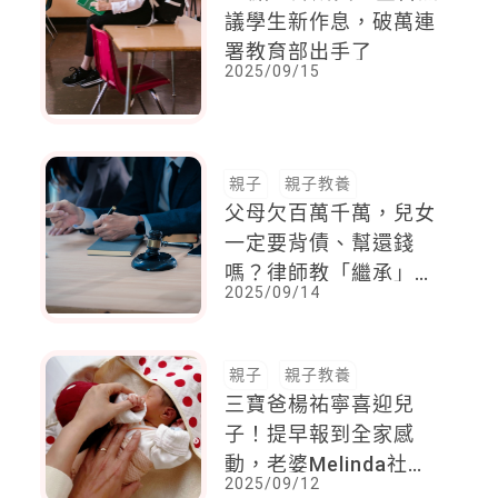
議學生新作息，破萬連
署教育部出手了
2025/09/15
親子
親子教養
父母欠百萬千萬，兒女
一定要背債、幫還錢
嗎？律師教「繼承」重
2025/09/14
要動作
親子
親子教養
三寶爸楊祐寧喜迎兒
子！提早報到全家感
動，老婆Melinda社群
2025/09/12
分享：我們已經非常愛