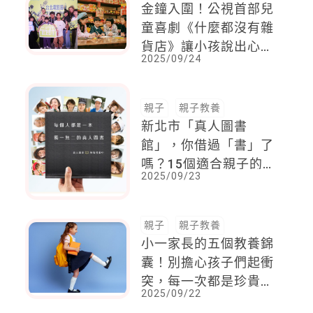
金鐘入圍！公視首部兒
童喜劇《什麼都沒有雜
貨店》讓小孩說出心底
2025/09/24
話
親子
親子教養
新北市「真人圖書
館」，你借過「書」了
嗎？15個適合親子的
2025/09/23
「真人書單」
親子
親子教養
小一家長的五個教養錦
囊！別擔心孩子們起衝
突，每一次都是珍貴的
2025/09/22
經驗