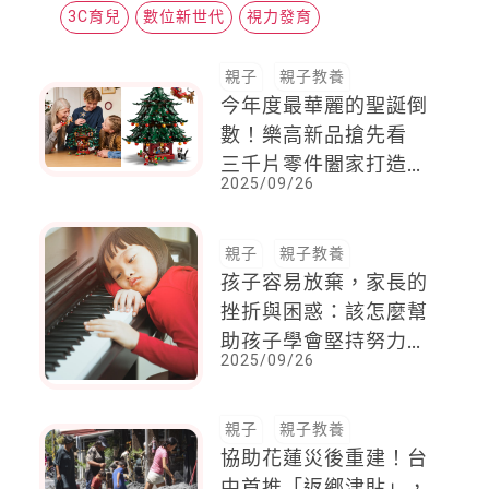
3C育兒
數位新世代
視力發育
親子
親子教養
今年度最華麗的聖誕倒
數！樂高新品搶先看
三千片零件闔家打造耶
2025/09/26
誕歡樂
親子
親子教養
孩子容易放棄，家長的
挫折與困惑：該怎麼幫
助孩子學會堅持努力，
2025/09/26
再試看看！
親子
親子教養
協助花蓮災後重建！台
中首推「返鄉津貼」，