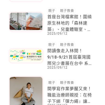
你了
親子
親子教養
首座台灣檔案館！圍繞
原生林地的「森林建
築」、兒童體驗室、常
2025/09/12
設展、絕美咖啡廳等
以綠意環繞走入往昔文
親子
親子教養
檔歷史歲月
閱讀像走入林間！
9/18-9/21首屆臺灣國
際兒少書展在台中 系
2025/09/12
列活動與彩蛋一次展開
親子
親子教養
開學寫作業夢靨又來！
職能治療師親授：在椅
子下綁「彈力繩」讓孩