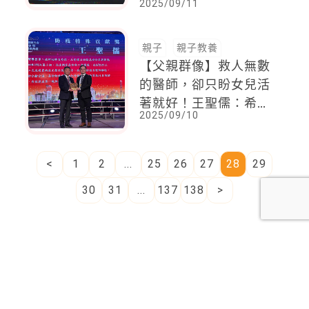
2025/09/11
當網路匿名與霸凌無所
遁形 父母該如何正視
並採取法律途徑
親子
親子教養
【父親群像】救人無數
的醫師，卻只盼女兒活
著就好！王聖儒：希望
2025/09/10
她笑是我最卑微的願望
<
1
2
...
25
26
27
28
29
30
31
...
137
138
>