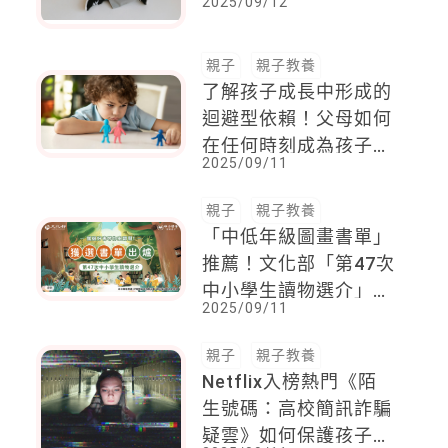
2025/09/12
子踩，需長坐時會更專
心
親子
親子教養
了解孩子成長中形成的
迴避型依賴！父母如何
在任何時刻成為孩子主
2025/09/11
動航向的避風港？
親子
親子教養
「中低年級圖畫書單」
推薦！文化部「第47次
中小學生讀物選介」書
2025/09/11
單揭曉 623本優質好書
陪伴孩童長成
親子
親子教養
Netflix入榜熱門《陌
生號碼：高校簡訊詐騙
疑雲》如何保護孩子？