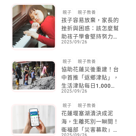
親子
親子教養
孩子容易放棄，家長的
挫折與困惑：該怎麼幫
助孩子學會堅持努力，
2025/09/26
再試看看！
親子
親子教養
協助花蓮災後重建！台
中首推「返鄉津貼」，
生活津貼每日1,000
2025/09/26
元，最高補助1萬元
親子
親子教養
花蓮堰塞湖潰決成泥
海，生離死別一瞬間！
衛福部「災害募款」啟
2025/09/26