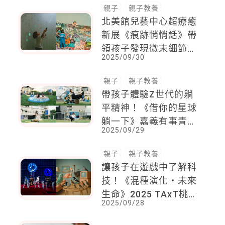
親子
親子教養
北美館兒藝中心超療癒
新展《痕跡悄悄話》帶
領孩子發現微末細節生
2025/09/30
活痕跡 系列親子工坊
一次看
親子
親子教養
帶孩子體驗Z世代的躺
平精神！《借你的星球
躺一下》嘉義有事青年
2025/09/29
主題展已登入Z星球
親子
親子教養
讓孩子在遊戲中了解科
技！《混種演化・未來
生命》2025 TAxT桃園
2025/09/28
科技藝術節