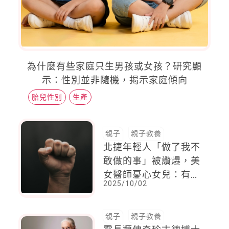
為什麼有些家庭只生男孩或女孩？研究顯
示：性別並非隨機，揭示家庭傾向
胎兒性別
生產
親子
親子教養
北捷年輕人「做了我不
敢做的事」被讚爆，美
女醫師憂心女兒：有時
2025/10/02
候「正義」這件事帶來
的傷害超過想像
親子
親子教養