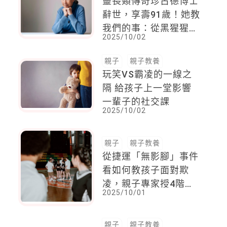
靈長類傳奇珍古德博士
辭世，享壽91歲！她教
我們的事：從黑猩猩到
2025/10/02
全人類，每個生命都值
得被理解
親子
親子教養
玩笑VS霸凌的一線之
隔 給孩子上一堂影響
一輩子的社交課
2025/10/02
親子
親子教養
從捷運「無影腳」事件
看如何教孩子面對欺
凌，親子專家授4階段
2025/10/01
陪伴
親子
親子教養