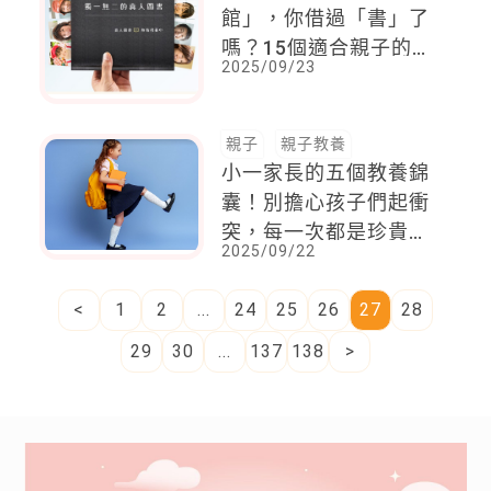
館」，你借過「書」了
嗎？15個適合親子的
2025/09/23
「真人書單」
親子
親子教養
小一家長的五個教養錦
囊！別擔心孩子們起衝
突，每一次都是珍貴的
2025/09/22
經驗
<
1
2
...
24
25
26
27
28
29
30
...
137
138
>