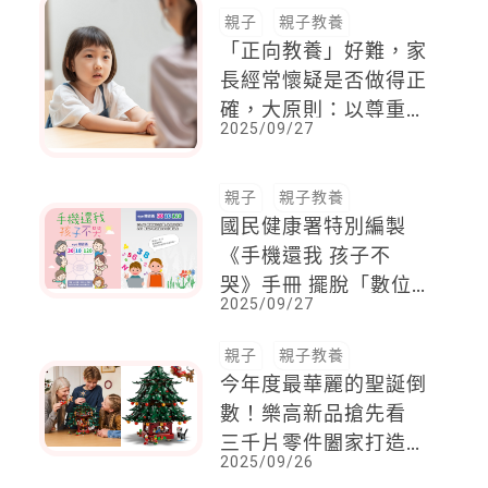
親子
親子教養
「正向教養」好難，家
長經常懷疑是否做得正
確，大原則：以尊重、
2025/09/27
同理與耐心為基礎
親子
親子教養
國民健康署特別編製
《手機還我 孩子不
哭》手冊 擺脫「數位
2025/09/27
奶嘴」育兒常態
親子
親子教養
今年度最華麗的聖誕倒
數！樂高新品搶先看
三千片零件闔家打造耶
2025/09/26
誕歡樂