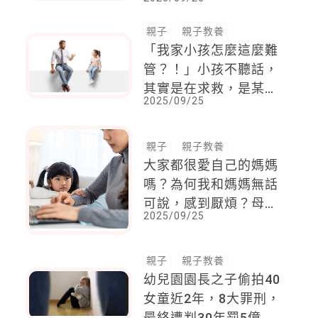
動，4大管道一次看！
親子
親子教養
「我家小孩怎麼這麼難
管？！」小孩不聽話，
其實是在求救，是某種
2025/09/25
心理需求的表現
親子
親子教養
大家都很愛自己的媽媽
嗎？為何我和媽媽無話
可說，感到厭煩？母子
2025/09/25
疏離最常見的三大原因
親子
親子教養
幼兒園園長之子偷拍40
女童近2年，8大罪刑，
最終遭判30年罰5億