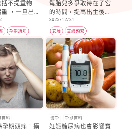
包括不提重物
幫胎兒多爭取待在子宮
重 ，一旦出
的時間，提高出生後的
2
2023/12/21
性水腫就要特別
存活率
摩
孕期須知
安胎
宮縮頻繁
陰道不正常出血
期百科
懷孕
孕期百科
除孕期頭痛！攝
妊娠糖尿病也會影響寶