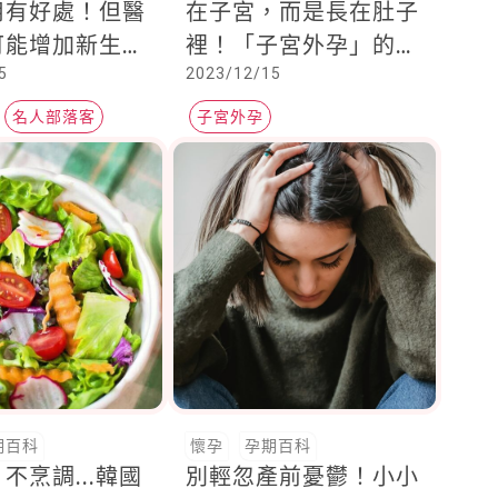
用有好處！但醫
在子宮，而是長在肚子
可能增加新生兒
裡！「子宮外孕」的罕
5
2023/12/15
病機率
見案例
名人部落客
子宮外孕
期百科
懷孕
孕期百科
不烹調...韓國
別輕忽產前憂鬱！小小