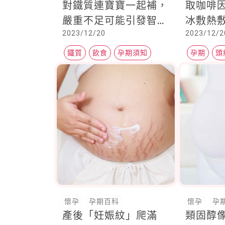
對鐵質連寶寶一起補，
取咖啡
嚴重不足可能引發智力
冰敷熱
2023/12/20
2023/12/2
發展
與部位
鐵質
飲食
孕期須知
孕期
頭
懷孕
孕期百科
懷孕
孕
產後「妊娠紋」爬滿
類固醇