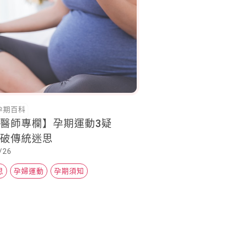
孕期百科
醫師專欄】孕期運動3疑
打破傳統迷思
/26
思
孕婦運動
孕期須知