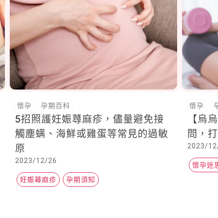
懷孕
孕期百科
懷孕
5招照護妊娠蕁麻疹，儘量避免接
【烏烏
觸塵螨、海鮮或雞蛋等常見的過敏
問，
2023/12
原
2023/12/26
懷孕迷
妊娠蕁麻疹
孕期須知