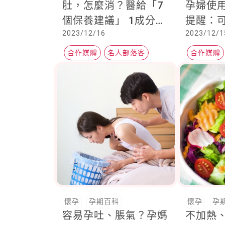
肚，怎麼消？醫給「7
孕婦使
個保養建議」 1成分恐
提醒：
2023/12/16
2023/12/1
致畸胎，務必產後用
感染疾
合作媒體
名人部落客
合作媒體
常春月刊
Heho健康
懷孕
孕期百科
懷孕
孕
容易孕吐、脹氣？孕媽
不加熱、