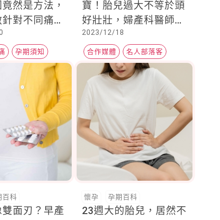
因竟然是方法，
寶！胎兒過大不等於頭
敷針對不同痛感
好壯壯，婦產科醫師：
0
2023/12/18
，媽媽必學
容易衍生 3 問題
痛
孕期須知
合作媒體
名人部落客
Heho健康
期百科
懷孕
孕期百科
像雙面刃？早產
23週大的胎兒，居然不