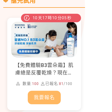
搶先試用
10
天
17
時
10
分
03
秒
【免費體驗B3雲朵霜】肌
膚總是反覆乾燥？現在就
加入貝膚黛瑪修護體驗計
數量:
已報名:
/
100
81
100
畫！
我要報名