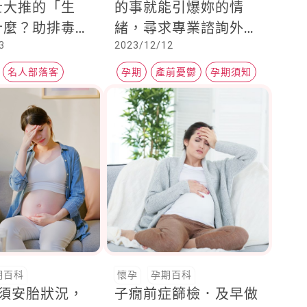
士大推的「生
的事就能引爆妳的情
什麼？助排毒、
緒，尋求專業諮詢外，
3
2023/12/12
疫力，「生食」
多吃「這一類」食物大
4大好處、4方
有幫助
名人部落客
孕期
產前憂鬱
孕期須知
吃
網
期百科
懷孕
孕期百科
種須安胎狀況，
子癇前症篩檢．及早做