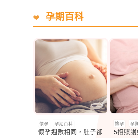
孕期百科
懷孕
孕期百科
懷孕
孕
懷孕週數相同，肚子卻
5招照