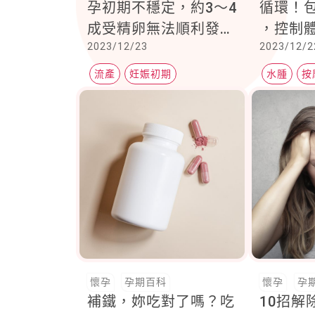
孕初期不穩定，約3～4
循環！
成受精卵無法順利發育
，控制體
2023/12/23
2023/12/2
成為胎兒
現病理
注意
流產
妊娠初期
水腫
按
萎縮性囊胚
懷孕
孕期百科
懷孕
孕
補鐵，妳吃對了嗎？吃
10招解