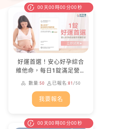
00
天
00
時
00
分
00
秒
好運首選！安心好孕綜合
維他命，每日1錠滿足營養
所需
數量:
已報名:
/
50
81
50
我要報名
00
天
00
時
00
分
00
秒