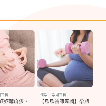
期百科
懷孕
孕期百科
護妊娠蕁麻疹，
【烏烏醫師專欄】孕期