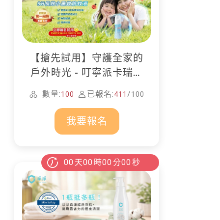
【搶先試用】守護全家的
戶外時光 - 叮寧派卡瑞丁
防蚊液
數量:
已報名:
/
100
411
100
我要報名
00
天
00
時
00
分
00
秒