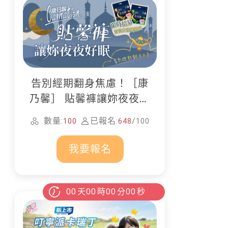
告別經期翻身焦慮！［康
乃馨］ 貼馨褲讓妳夜夜好
眠
數量:
已報名:
/
100
648
100
我要報名
00
天
00
時
00
分
00
秒