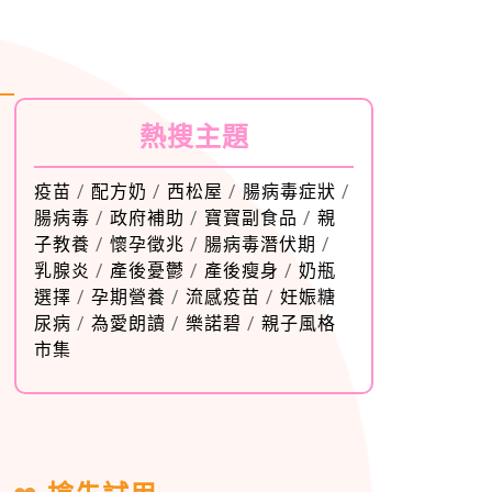
熱搜主題
疫苗
/
配方奶
/
西松屋
/
腸病毒症狀
/
腸病毒
/
政府補助
/
寶寶副食品
/
親
子教養
/
懷孕徵兆
/
腸病毒潛伏期
/
乳腺炎
/
產後憂鬱
/
產後瘦身
/
奶瓶
選擇
/
孕期營養
/
流感疫苗
/
妊娠糖
尿病
/
為愛朗讀
/
樂諾碧
/
親子風格
市集