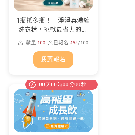
1瓶抵多瓶！｜淨淨真濃縮
洗衣精，挑戰最省力的居
家清潔
數量:
已報名:
/
100
495
100
我要報名
00
天
00
時
00
分
00
秒