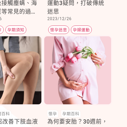
免接觸塵螨、海
運動3疑問，打破傳統
蛋等常見的過敏
迷思
6
2023/12/26
疹
孕期須知
懷孕迷思
孕婦運動
孕期須知
期百科
懷孕
孕期百科
招改善下肢血液
為何要安胎？30週前，