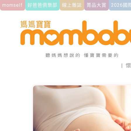
momself
好爸爸俱樂部
線上雜誌
菁品大賞
2026
|