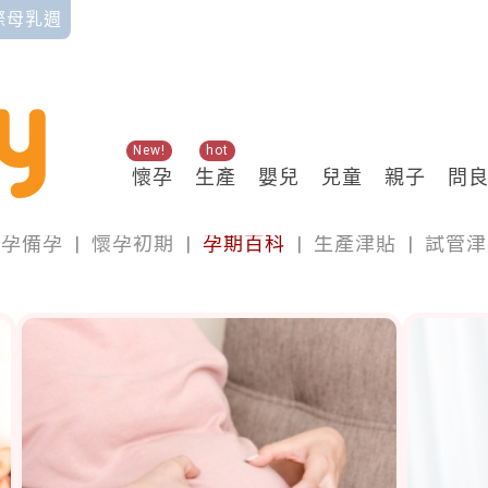
國際母乳週
New!
hot
懷孕
生產
嬰兒
兒童
親子
問
懷孕
懷孕備孕
|
懷孕初期
|
孕期百科
|
生產津貼
|
試管津