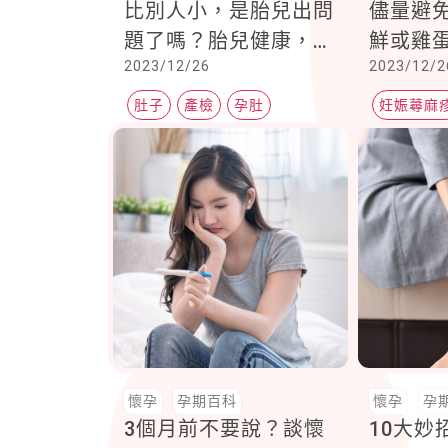
比別人小，是胎兒出問
儘量避
題了嗎？胎兒健康，與
鮮或雞
2023/12/26
2023/12/2
孕肚大小都大有關係！
原
肚子
產檢
孕肚
妊娠蕁麻
懷孕
孕期百科
懷孕
孕
3個月前不要說？談懷
10大妙