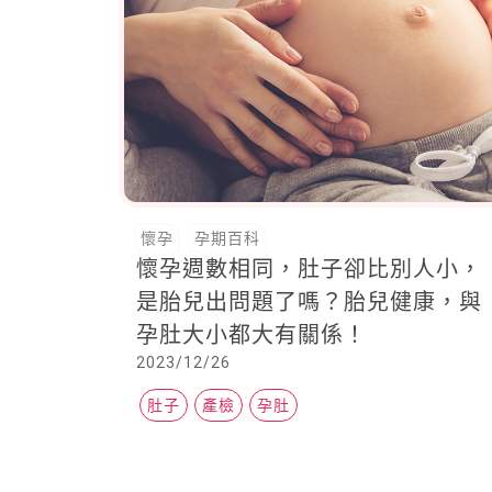
懷孕
孕期百科
懷孕週數相同，肚子卻比別人小，
是胎兒出問題了嗎？胎兒健康，與
孕肚大小都大有關係！
2023/12/26
肚子
產檢
孕肚