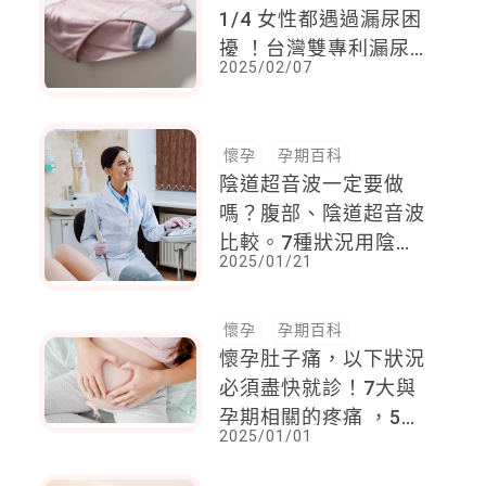
1/4 女性都遇過漏尿困
擾 ！台灣雙專利漏尿
2025/02/07
內褲，孕產期漏尿不擔
心
懷孕
孕期百科
陰道超音波一定要做
嗎？腹部、陰道超音波
比較。7種狀況用陰道
2025/01/21
超音波診斷更準確，提
醒可能導致處女膜撕裂
懷孕
孕期百科
懷孕肚子痛，以下狀況
必須盡快就診！7大與
孕期相關的疼痛 ，5個
2025/01/01
需要緊急處理的腹痛