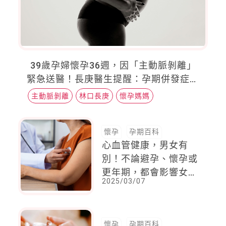
39歲孕婦懷孕36週，因「主動脈剝離」
緊急送醫！長庚醫生提醒：孕期併發症風
險，是未懷孕者近3倍
主動脈剝離
林口長庚
懷孕媽媽
懷孕
孕期百科
心血管健康，男女有
別！不論避孕、懷孕或
更年期，都會影響女性
2025/03/07
心血管健康，懷孕女性
做好體重管理，有助預
防心血管疾病
懷孕
孕期百科