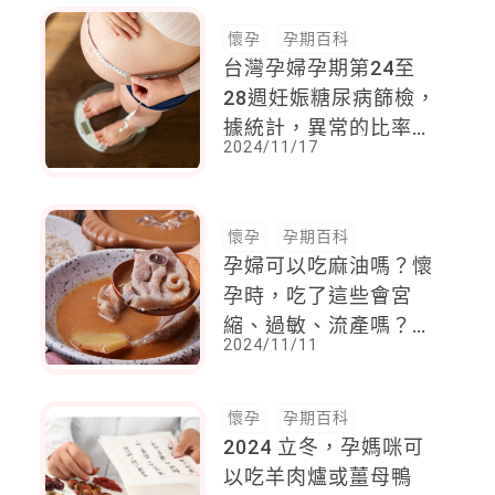
懷孕
孕期百科
台灣孕婦孕期第24至
28週妊娠糖尿病篩檢，
據統計，異常的比率為
2024/11/17
17.4%，如何控糖很重
要
懷孕
孕期百科
孕婦可以吃麻油嗎？懷
孕時，吃了這些會宮
縮、過敏、流產嗎？！
2024/11/11
別怕！婦產科醫師來解
答
懷孕
孕期百科
2024 立冬，孕媽咪可
以吃羊肉爐或薑母鴨