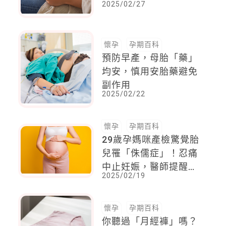
2025/02/27
貓狗不用送養
懷孕
孕期百科
預防早產，母胎「藥」
均安，慎用安胎藥避免
副作用
2025/02/22
懷孕
孕期百科
29歲孕媽咪產檢驚覺胎
兒罹「侏儒症」！忍痛
中止妊娠，醫師提醒；
2025/02/19
懷孕中後期「這檢查」
不可少
懷孕
孕期百科
你聽過「月經褲」嗎？