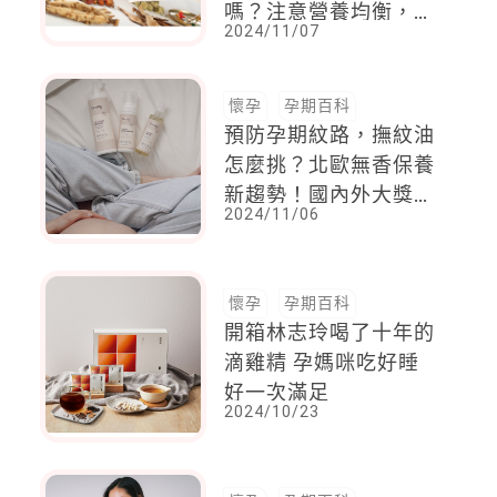
嗎？注意營養均衡，以
2024/11/07
確保自己和寶寶的健康
懷孕
孕期百科
預防孕期紋路，撫紋油
怎麼挑？北歐無香保養
新趨勢！國內外大獎認
2024/11/06
證的撫紋首選
懷孕
孕期百科
開箱林志玲喝了十年的
滴雞精 孕媽咪吃好睡
好一次滿足
2024/10/23