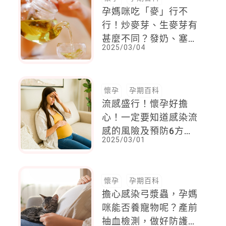
孕媽咪吃「麥」行不
行！炒麥芽、生麥芽有
甚麼不同？發奶、塞
2025/03/04
奶、回奶食物一次看
懷孕
孕期百科
流感盛行！懷孕好擔
心！一定要知道感染流
感的風險及預防6方
2025/03/01
法！
懷孕
孕期百科
擔心感染弓漿蟲，孕媽
咪能否養寵物呢？產前
抽血檢測，做好防護，