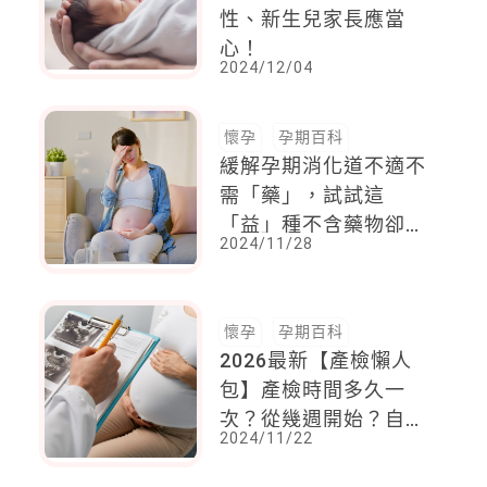
性、新生兒家長應當
心！
2024/12/04
懷孕
孕期百科
緩解孕期消化道不適不
需「藥」，試試這
「益」種不含藥物卻有
2024/11/28
藥品級之效
懷孕
孕期百科
2026最新【產檢懶人
包】產檢時間多久一
次？從幾週開始？自費
2024/11/22
產檢哪些要做？