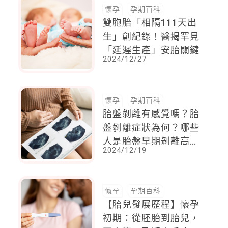
懷孕
孕期百科
雙胞胎「相隔111天出
生」創紀錄！醫揭罕見
「延遲生產」安胎關鍵
2024/12/27
懷孕
孕期百科
胎盤剝離有感覺嗎？胎
盤剝離症狀為何？哪些
人是胎盤早期剝離高危
2024/12/19
險群？
懷孕
孕期百科
【胎兒發展歷程】懷孕
初期：從胚胎到胎兒，