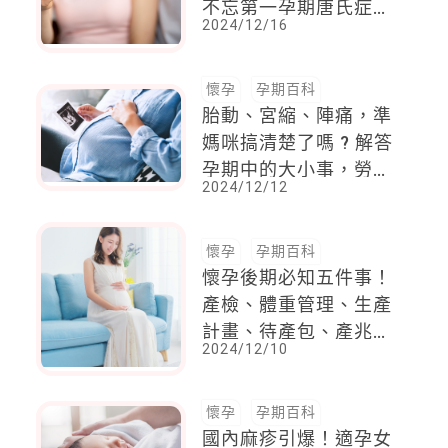
不忘第一孕期唐氏症篩
2024/12/16
檢
懷孕
孕期百科
胎動、宮縮、陣痛，準
媽咪搞清楚了嗎 ? 解答
孕期中的大小事，勞累
2024/12/12
或翻身的時候最容易出
現宮縮
懷孕
孕期百科
懷孕後期必知五件事！
產檢、體重管理、生產
計畫、待產包、產兆應
2024/12/10
變！
懷孕
孕期百科
國內麻疹引爆！適孕女