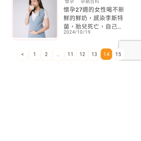
懷孕
孕期百科
懷孕27週的女性喝不新
鮮的鮮奶，感染李斯特
菌，胎兒死亡，自己也
2024/10/19
敗血症
<
1
2
...
11
12
13
14
15
16
17
...
37
38
>