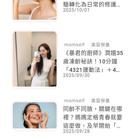
驗轉化為日常的修護方
2025/10/01
案！結合雲縵NUVOLA
打造絕佳美療體驗
momself
美容保養
《暴君的廚師》潤娥35
歲凍齡秘訣！10分鐘
「4321運動法」＋4大
2025/09/30
保養攻略
momself
美容保養
同齡不同臉，關鍵在哪
裡？媽媽定格青春就要
這麼做，及早開始「這
2025/09/28
動作」