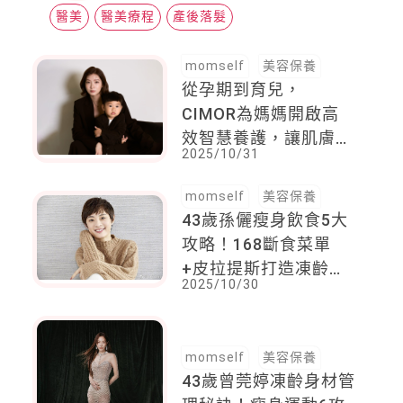
醫美
醫美療程
產後落髮
momself
美容保養
從孕期到育兒，
CIMOR為媽媽開啟高
效智慧養護，讓肌膚在
2025/10/31
每個階段都能保有彈力
光澤
momself
美容保養
43歲孫儷瘦身飲食5大
攻略！168斷食菜單
+皮拉提斯打造凍齡身
2025/10/30
材
momself
美容保養
43歲曾莞婷凍齡身材管