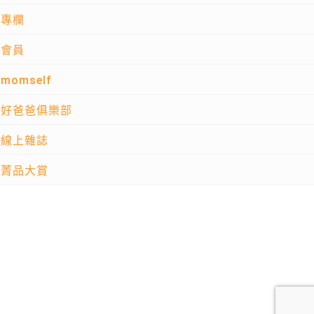
專欄
會員
momself
好爸爸俱樂部
線上雜誌
菁品大賞