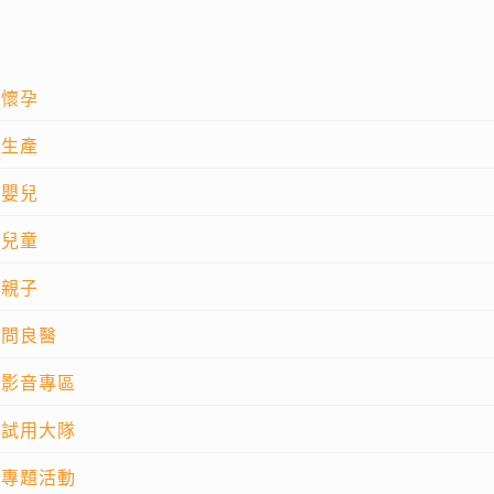
懷孕
生產
嬰兒
兒童
親子
問良醫
影音專區
試用大隊
專題活動