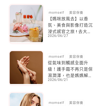
有力量
momself
美容保養
【媽咪放風去】以香
氛、美食與影像打造沉
浸式感官之旅 ! 去大稻
2026/06/27
埕品嚐「香墅旅程x
PILLO」溫吐司，西門
町欣賞「老宅香攝展」
momself
美容保養
從氣味到觸感全面升
級！護手霜不再只是保
濕潤澤，也是媽媽解放
2026/06/21
雙手的日常儀式
momself
美容保養