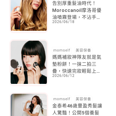
告別厚重髮油時代！
Moroccanoil摩洛哥優
油噴霧登場，不沾手雲
2026/06/18
霧質地打造輕盈護髮修
護髮絲的美髮日常
momself
美容保養
媽媽補妝神隊友就是氣
墊粉餅！一抹二拍三
疊，快速完妝輕鬆上妝
2026/06/12
都靠它
momself
美容保養
金泰希46歲豐盈秀髮讓
人驚豔！公開5個養髮