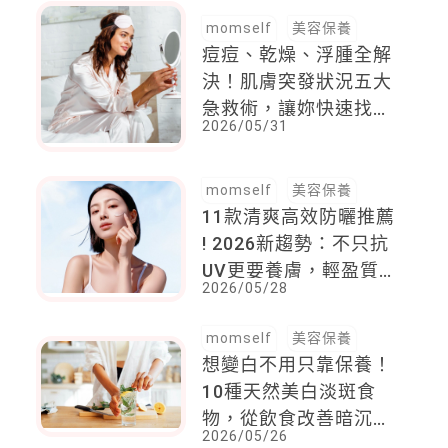
療癒
momself
美容保養
痘痘、乾燥、浮腫全解
決！肌膚突發狀況五大
急救術，讓妳快速找回
2026/05/31
好氣色
momself
美容保養
11款清爽高效防曬推薦
! 2026新趨勢：不只抗
UV更要養膚，輕盈質
2026/05/28
地與高效防護成為首選
momself
美容保養
想變白不用只靠保養！
10種天然美白淡斑食
物，從飲食改善暗沉有
2026/05/26
效減淡色斑