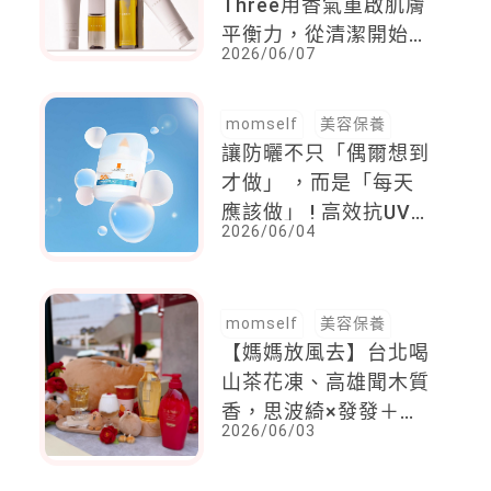
Three用香氣重啟肌膚
平衡力，從清潔開始一
2026/06/07
天的療癒儀式
momself
美容保養
讓防曬不只「偶爾想到
才做」 ，而是「每天
應該做」 ! 高效抗UV外
2026/06/04
結合輕盈膚觸，一次收
服媽媽與孩子
momself
美容保養
【媽媽放風去】台北喝
山茶花凍、高雄聞木質
香，思波綺×發發＋
2026/06/03
SAWAA高雄快閃登
場，從秀髮到香氛一次