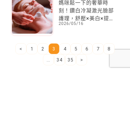
媽咪鬆一下的奢華時
刻！鑽白冷凝激光臉部
護理，舒壓×美白×提亮
2026/05/16
一次完成水光透亮美肌
<
1
2
3
4
5
6
7
8
...
34
35
>