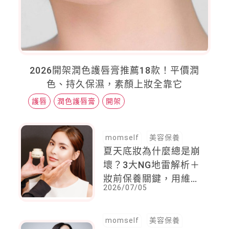
2026開架潤色護唇膏推薦18款！平價潤
色、持久保濕，素顏上妝全靠它
護唇
潤色護唇膏
開架
momself
美容保養
夏天底妝為什麼總是崩
壞？3大NG地雷解析＋
妝前保養關鍵，用維他
2026/07/05
命超完美乳霜打造服貼
持久妝感
momself
美容保養