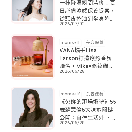
一抹降溫瞬間清爽！夏
日必備涼感保養提案，
從頭皮控油到全身降溫
2026/07/02
舒爽度夏
momself
美容保養
VANA攜手Lisa
Larson打造療癒香氛
聯名，Mikey條紋貓躍
2026/06/28
上瓶身，展現北歐生活
美學
momself
美容保養
《欠妳的那場婚禮》55
歲蘇慧倫5大凍齡關鍵
公開：自律生活外 ，
2026/06/28
練背與戒糖比起醫美更