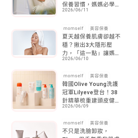
保養習慣，媽媽必學頭
2026/06/11
皮管理法一次看懂
momself
美容保養
夏天越保養肌膚卻越不
穩？揪出3大隱形壓
力，「這一點」讓媽媽
2026/06/10
肌膚默默缺水卻渾然不
知
momself
美容保養
韓國Olive Young洗護
冠軍Lilyeve登台！38
針精華梳重建頭皮健
2026/06/09
康，媽媽告別落髮扁塌
養髮新解方
momself
美容保養
不只是洗臉卸妝，