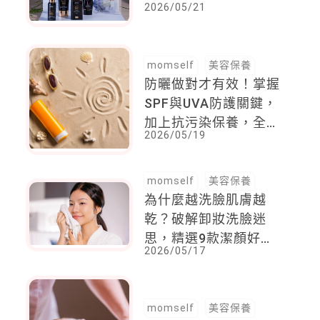
2026/05/21
上市，為媽媽替肌膚撐
起防護罩
momself
美容保養
防曬做對才有效！掌握
SPF與UVA防護關鍵，
加上抗污染保養，全面
2026/05/19
升級你的日常肌膚防護
力
momself
美容保養
為什麼越洗臉肌膚越
乾？破解卸妝洗臉迷
思，精選9款潔顏好物
2026/05/17
，幫你養出透亮健康肌
momself
美容保養