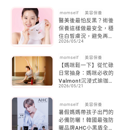
momself
美容保養
醫美後最怕反黑？術後
保養這樣做最安全，穩
住白皙膚況，避免再度
2026/05/24
曬黑完整指南
momself
美容保養
【媽咪鬆一下】從忙碌
日常抽身：媽咪必收的
Valmont沉浸式瑜珈療
2026/05/21
癒之旅
momself
美容保養
暑假媽媽帶孩子出門的
必備防曬！韓國最強防
曬品牌AHC小黑盾全面