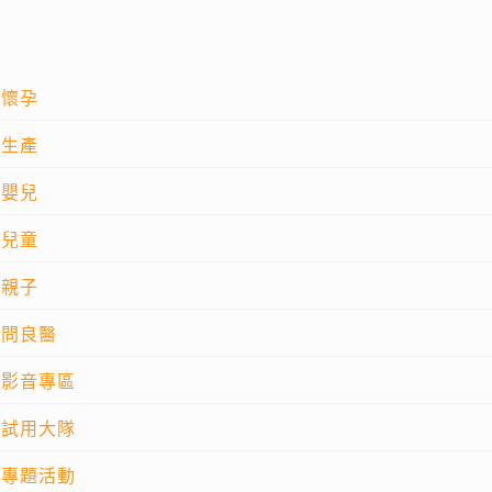
懷孕
生產
嬰兒
兒童
親子
問良醫
影音專區
試用大隊
專題活動