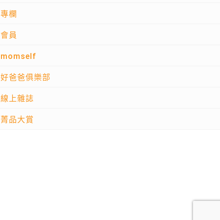
專欄
會員
momself
好爸爸俱樂部
線上雜誌
菁品大賞