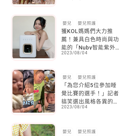
的親子時間！現在終於
實現每天送孩子上學的
夢想
嬰兒
嬰兒照護
獲KOL媽媽們大力推
薦！兼具白色時尚與功
能的「Nuby智能紫外
2023/08/04
線殺菌烘乾機」，消毒
烘乾不再是件心累的事
～
嬰兒
嬰兒照護
「為您介紹5位參加睡
覺比賽的選手！」記者
搞笑選出風格各異的寶
2023/08/04
寶奇特睡法，佛系、性
感、自我催眠，網友被
萌翻
嬰兒
嬰兒照護