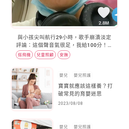
與小孩尖叫航行29小時，歌手崩潰淡定
評論：這個聲音氣很足，我給100分！另
類點評意外爆紅
搭飛機
兒童照顧
安撫
嬰兒
嬰兒照護
寶寶就應該這樣養？打
破常見的育嬰迷思
2023/08/08
嬰兒
嬰兒照護