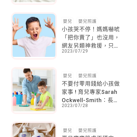
寢具有助一夜好眠～
嬰兒
嬰兒照護
小孩哭不停！媽媽嚇唬
「把你賣了」也沒用，
網友另類神救援，只說
2023/07/29
「這句話」讓孩子馬上
停止哭鬧
嬰兒
嬰兒照護
不要付零用錢給小孩做
家事 ! 育兒專家Sarah
Ockwell-Smith：長久
2023/07/28
看來並不妥，一旦沒有
獎勵，孩子還願意付
出？
嬰兒
嬰兒照護