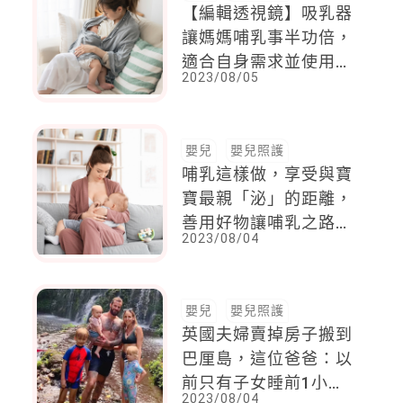
【編輯透視鏡】吸乳器
讓媽媽哺乳事半功倍，
適合自身需求並使用舒
2023/08/05
適最重要
嬰兒
嬰兒照護
哺乳這樣做，享受與寶
寶最親「泌」的距離，
善用好物讓哺乳之路更
2023/08/04
順暢
嬰兒
嬰兒照護
英國夫婦賣掉房子搬到
巴厘島，這位爸爸：以
前只有子女睡前1小時
2023/08/04