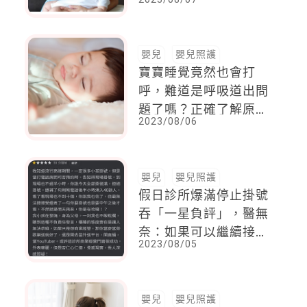
Netflix，還有跟自己
獨處的時間！
嬰兒
嬰兒照護
寶寶睡覺竟然也會打
呼，難道是呼吸道出問
題了嗎？正確了解原
2023/08/06
因，不要自己嚇自己！
嬰兒
嬰兒照護
假日診所爆滿停止掛號
吞「一星負評」，醫無
奈：如果可以繼續接，
2023/08/05
怎麼會拒絕病人？
嬰兒
嬰兒照護