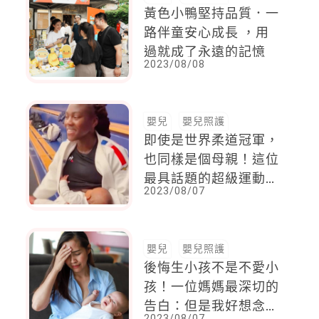
黃色小鴨堅持品質．一
路伴童安心成長 ，用
過就成了永遠的記憶
2023/08/08
嬰兒
嬰兒照護
即使是世界柔道冠軍，
也同樣是個母親！這位
最具話題的超級運動媽
2023/08/07
媽，練習完的下一步，
就是滿足寶寶的母乳需
求
嬰兒
嬰兒照護
後悔生小孩不是不愛小
孩！一位媽媽最深切的
告白：但是我好想念
2023/08/07