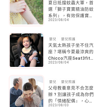
夏日抵擋蚊蟲大軍，首
選「獅子寶寶精油防蚊
系列」，有效保護寶貝
2023/08/04
嬌嫩肌！
嬰兒
嬰兒照護
天氣太熱孩子坐不住汽
座？堪稱今夏最涼爽的
Chicco汽座Seat3fit
2023/08/04
最新研發，減少孩子
70%體溫上升的專利立
體透氣墊
嬰兒
嬰兒照護
父母教養意見不合怎麼
辦 ? 別讓孩子成為你們
的「情緒配偶」，心理
2023/08/03