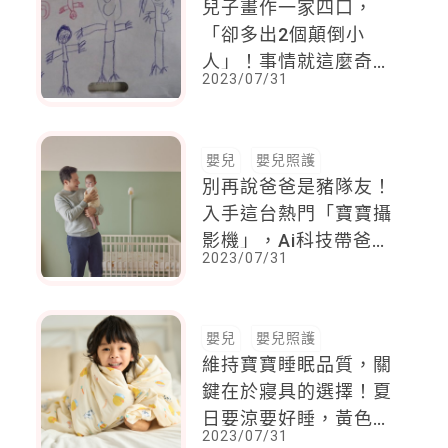
兒子畫作一家四口，
「卻多出2個顛倒小
人」！事情就這麼奇
2023/07/31
妙，一年後她生了：真
的是神預言
嬰兒
嬰兒照護
別再說爸爸是豬隊友！
入手這台熱門「寶寶攝
影機」，Ai科技帶爸爸
2023/07/31
走上神隊友之路
嬰兒
嬰兒照護
維持寶寶睡眠品質，關
鍵在於寢具的選擇！夏
日要涼要好睡，黃色小
2023/07/31
鴨Piyo睏好好體感瞬涼