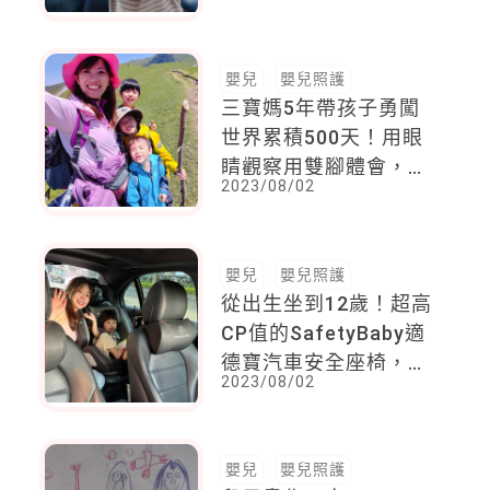
師 : 親子間的三角關係
可以這樣避免 !
嬰兒
嬰兒照護
三寶媽5年帶孩子勇闖
世界累積500天！用眼
睛觀察用雙腳體會，她
2023/08/02
說：親子旅行，是滋養
孩子一生的養分
嬰兒
嬰兒照護
從出生坐到12歲！超高
CP值的SafetyBaby適
德寶汽車安全座椅，媽
2023/08/02
媽部落客Ki媽分享寶貝
女兒親「坐」開箱體驗
～
嬰兒
嬰兒照護