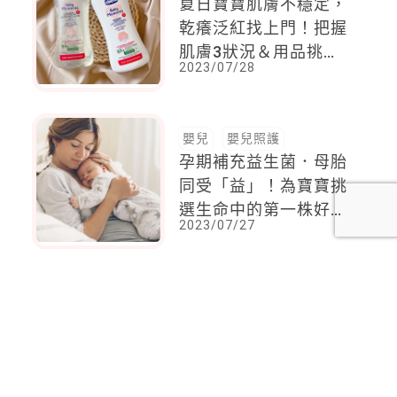
夏日寶寶肌膚不穩定，
乾癢泛紅找上門！把握
肌膚3狀況＆用品挑選3
2023/07/28
原則，為寶寶打造好
「肌」底
嬰兒
嬰兒照護
孕期補充益生菌．母胎
同受「益」！為寶寶挑
選生命中的第一株好
2023/07/27
菌！
<
1
2
...
72
73
74
75
76
77
78
...
92
93
>