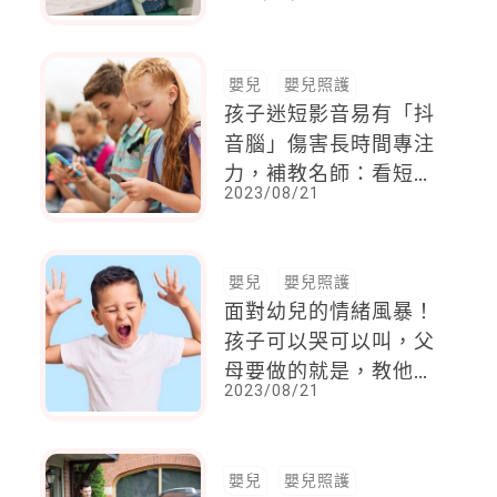
嬰兒
嬰兒照護
孩子迷短影音易有「抖
音腦」傷害長時間專注
力，補教名師：看短影
2023/08/21
音獲取大量多巴胺滿
足，根本吸毒！
嬰兒
嬰兒照護
面對幼兒的情緒風暴！
孩子可以哭可以叫，父
母要做的就是，教他們
2023/08/21
疏導情緒。這比懲罰來
得快又有效
嬰兒
嬰兒照護