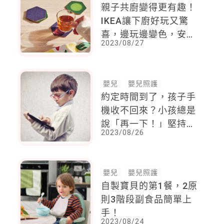
親子共廚變得更有趣！
IKEA讓下廚好玩又驚
喜，邊玩邊變色，安全
2023/08/27
設計細節讓爸媽超安心
嬰兒
嬰兒照護
約定時間到了，孩子手
機收不回來？小孩總是
說「再一下！」堅持與
2023/08/26
妥協之間，父母該怎麼
辦？
嬰兒
嬰兒照護
自製寶貝的第1餐，2原
則3階段副食品簡單上
手！
2023/08/24