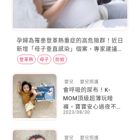
孕婦為罹患登革熱重症的高危險群！近日
新增「母子垂直感染」個案，專家建議穿
「淺色系長袖衣褲」防蚊
登革熱
母子
防蚊
嬰兒
嬰兒照護
會呼吸的尿布！K-
MOM頂級超薄玩睡
褲，寶寶安心過夜不怕
2023/08/30
漏
嬰兒
嬰兒照護