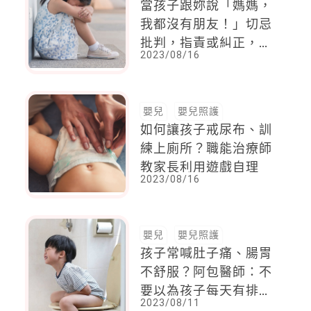
當孩子跟妳說「媽媽，
我都沒有朋友！」切忌
批判，指責或糾正，尤
2023/08/16
其「這句話」最不應該
說出口
嬰兒
嬰兒照護
如何讓孩子戒尿布、訓
練上廁所？職能治療師
教家長利用遊戲自理
2023/08/16
嬰兒
嬰兒照護
孩子常喊肚子痛、腸胃
不舒服？阿包醫師：不
要以為孩子每天有排
2023/08/11
便，就不會便秘！