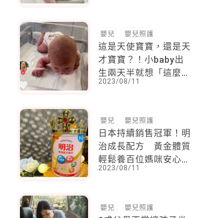
嬰兒
嬰兒照護
這是天使寶寶，還是天
才寶寶？！小baby出
生兩天半就想「這麼
2023/08/11
做」，真的嚇壞媽媽了
嬰兒
嬰兒照護
日本持續銷售冠軍！明
治成長配方 黃金體質
輕鬆養百位媽咪安心首
2023/08/11
選
嬰兒
嬰兒照護