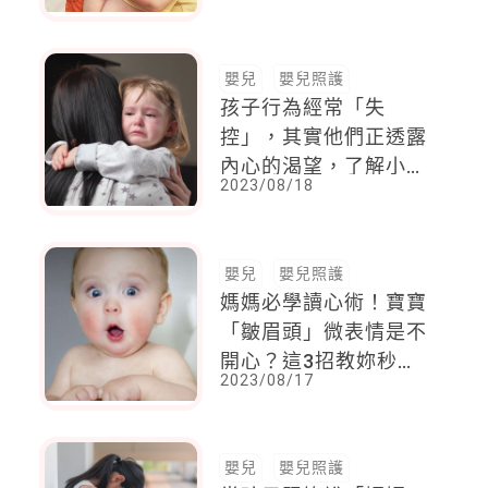
到這4點，能讓他們更
安心
嬰兒
嬰兒照護
孩子行為經常「失
控」，其實他們正透露
內心的渴望，了解小孩
2023/08/18
有效溝通，父母這3點
要先知道
嬰兒
嬰兒照護
媽媽必學讀心術！寶寶
「皺眉頭」微表情是不
開心？這3招教妳秒懂
2023/08/17
小寶貝情緒
嬰兒
嬰兒照護