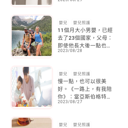
上網求助，他這樣想
「是不是錯了？」
嬰兒
嬰兒照護
11個月大小男嬰，已經
去了23個國家，父母：
即使他長大後一點也不
2023/08/28
記得，但我們卻永遠不
會忘記
嬰兒
嬰兒照護
慢一點，也可以很美
好。《一路上，有我陪
你》：當亞斯伯格特質
2023/08/27
父親遇上自閉症兒子
嬰兒
嬰兒照護