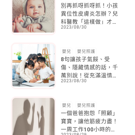
別再抓呀抓呀抓！小孩
異位性皮膚炎怎辦？兒
科醫教「這樣做」才是
2023/08/30
正解
嬰兒
嬰兒照護
8句讓孩子氣餒、受
傷、隱藏情感的話，千
萬別說！從充滿溫情的
2023/08/30
對話開始，讓孩子從中
得到認同感
嬰兒
嬰兒照護
一個爸爸抱怨「照顧」
寶寶，讓他筋疲力盡！
一周工作100小時的他
2023/08/29