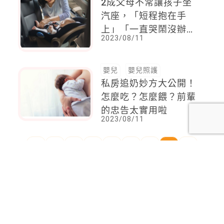
2成父母不常讓孩子坐
汽座，「短程抱在手
上」「一直哭鬧沒辦法
2023/08/11
坐」，車禍衝擊力，常
見大人沒事、寶寶重傷
嬰兒
嬰兒照護
私房追奶妙方大公開！
怎麼吃？怎麼餵？前輩
的忠告太實用啦
2023/08/11
<
1
2
...
70
71
72
73
74
75
76
...
92
93
>