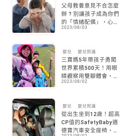
父母教養意見不合怎麼
辦 ? 別讓孩子成為你們
的「情緒配偶」，心理
2023/08/03
師 : 親子間的三角關係
可以這樣避免 !
嬰兒
嬰兒照護
三寶媽5年帶孩子勇闖
世界累積500天！用眼
睛觀察用雙腳體會，她
2023/08/02
說：親子旅行，是滋養
孩子一生的養分
嬰兒
嬰兒照護
從出生坐到12歲！超高
CP值的SafetyBaby適
德寶汽車安全座椅，媽
2023/08/02