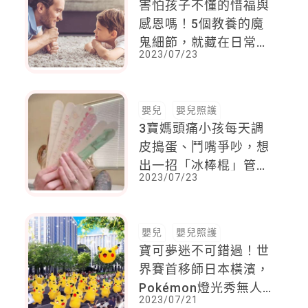
害怕孩子不懂的惜福與
感恩嗎！5個教養的魔
鬼細節，就藏在日常生
2023/07/23
活及父母的言行舉止中
嬰兒
嬰兒照護
3寶媽頭痛小孩每天調
皮搗蛋、鬥嘴爭吵，想
出一招「冰棒棍」管教
2023/07/23
法，沒想到收服小孩乖
乖聽話
嬰兒
嬰兒照護
寶可夢迷不可錯過！世
界賽首移師日本橫濱，
Pokémon燈光秀無人
2023/07/21
機、比卡丘軍團出巡