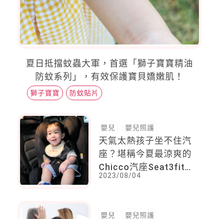
夏日抵擋蚊蟲大軍，首選「獅子寶寶精油
防蚊系列」，有效保護寶貝嬌嫩肌！
獅子寶寶
防蚊貼片
嬰兒
嬰兒照護
天氣太熱孩子坐不住汽
座？堪稱今夏最涼爽的
Chicco汽座Seat3fit
2023/08/04
最新研發，減少孩子
70%體溫上升的專利立
體透氣墊
嬰兒
嬰兒照護