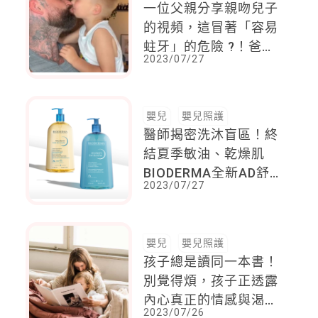
一位父親分享親吻兒子
的視頻，這冒著「容易
蛀牙」的危險 ?！爸爸
2023/07/27
霸氣回應：我會繼續對
孩子表達「愛意」
嬰兒
嬰兒照護
醫師揭密洗沐盲區！終
結夏季敏油、乾燥肌
BIODERMA全新AD舒
2023/07/27
益系列 #B3平衡沐浴露
高純度B3添加 肌活7倍
修護力 逆轉失衡油水
嬰兒
嬰兒照護
孩子總是讀同一本書！
別覺得煩，孩子正透露
內心真正的情感與渴
2023/07/26