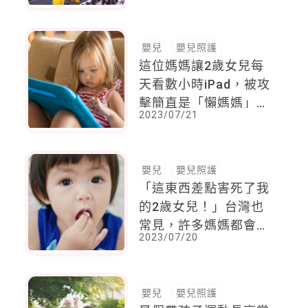
，活動超精彩超震憾
嬰兒
嬰兒照護
這位媽媽讓2歲女兒每
天看數小時iPad，被攻
擊簡直是「懶媽媽」，
2023/07/21
她堅持：這有助於成
長，女兒比同年小孩認
識更多生字
嬰兒
嬰兒照護
「這東西差點害死了我
的2歲女兒！」台灣也
常見，許多媽媽都會幫
2023/07/20
女兒買，你家有沒有？
嬰兒
嬰兒照護