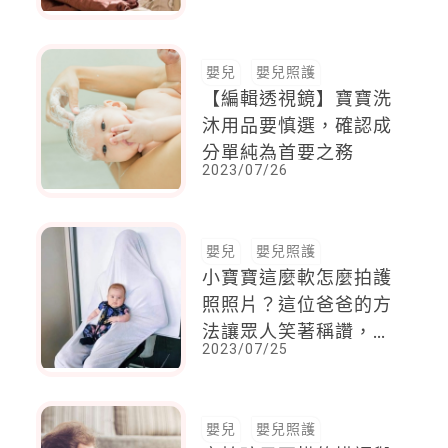
望，諮商心理師爸爸：
這5招讓共讀更有趣
嬰兒
嬰兒照護
【編輯透視鏡】寶寶洗
沐用品要慎選，確認成
分單純為首要之務
2023/07/26
嬰兒
嬰兒照護
小寶寶這麼軟怎麼拍護
照照片？這位爸爸的方
法讓眾人笑著稱讚，孩
2023/07/25
子拍護照趣事多！
嬰兒
嬰兒照護