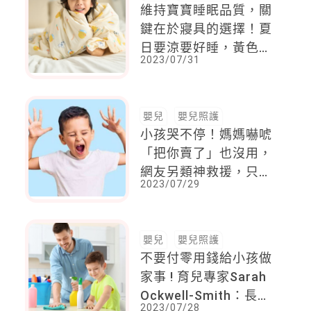
維持寶寶睡眠品質，關
鍵在於寢具的選擇！夏
日要涼要好睡，黃色小
2023/07/31
鴨Piyo睏好好體感瞬涼
寢具有助一夜好眠～
嬰兒
嬰兒照護
小孩哭不停！媽媽嚇唬
「把你賣了」也沒用，
網友另類神救援，只說
2023/07/29
「這句話」讓孩子馬上
停止哭鬧
嬰兒
嬰兒照護
不要付零用錢給小孩做
家事 ! 育兒專家Sarah
Ockwell-Smith：長久
2023/07/28