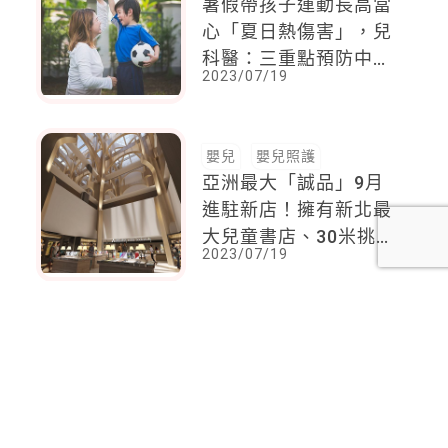
暑假帶孩子運動長高當
心「夏日熱傷害」，兒
科醫：三重點預防中
2023/07/19
暑，開心成長！
嬰兒
嬰兒照護
亞洲最大「誠品」9月
進駐新店！擁有新北最
大兒童書店、30米挑高
2023/07/19
天井、戶外花園，開幕
前搶先看
<
1
2
...
73
74
75
76
77
78
79
...
92
93
>