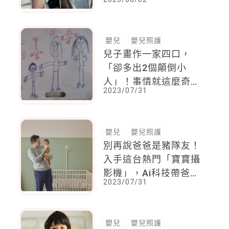
媽部落客Ki媽分享寶貝
女兒親「坐」開箱體驗
～
嬰兒
嬰兒照護
兒子畫作一家四口，
「卻多出2個顛倒小
人」！事情就這麼奇
2023/07/31
妙，一年後她生了：真
的是神預言
嬰兒
嬰兒照護
別再說爸爸是豬隊友！
入手這台熱門「寶寶攝
影機」，Ai科技帶爸爸
2023/07/31
走上神隊友之路
嬰兒
嬰兒照護