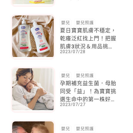
看來並不妥，一旦沒有
獎勵，孩子還願意付
出？
嬰兒
嬰兒照護
夏日寶寶肌膚不穩定，
乾癢泛紅找上門！把握
肌膚3狀況＆用品挑選3
2023/07/28
原則，為寶寶打造好
「肌」底
嬰兒
嬰兒照護
孕期補充益生菌．母胎
同受「益」！為寶寶挑
選生命中的第一株好
2023/07/27
菌！
嬰兒
嬰兒照護