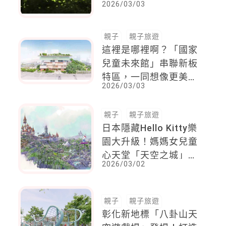
婭莊園設籍中宜屏免門
2026/03/03
票，親子創造美好回憶
休假就出發！
親子
親子旅遊
這裡是哪裡啊？「國家
兒童未來館」串聯新板
特區，一同想像更美好
2026/03/03
的未來去處
親子
親子旅遊
日本隱藏Hello Kitty樂
園大升級！媽媽女兒童
心天堂「天空之城」即
2026/03/02
將啟動 ，親子旅遊必
去一波
親子
親子旅遊