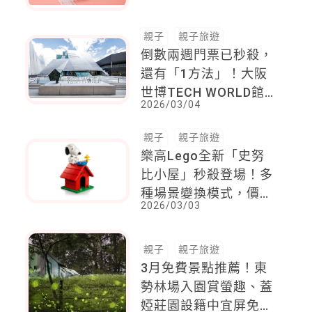
「綻放美力‧寵愛光
2026/03/04
采」聯名下午茶 譜寫
一段專屬女性的療癒篇
章
親子
親子旅遊
倒數兩週門票已秒殺，
還有「1方法」！大阪
世博TECH WORLD館
2026/03/04
回「嘉」，光影科技融
合島嶼文化點亮2026
親子
親子旅遊
台灣燈會
樂高Lego全新「史努
比小屋」秒殺登場！多
種場景變換模式，價
2026/03/03
格、販售資訊一次看
親子
親子旅遊
3月免費景點推薦！東
勢林場入園賞螢趣、蓋