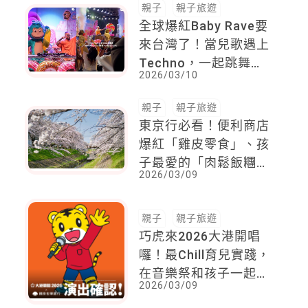
親子
親子旅遊
全球爆紅Baby Rave要
來台灣了！當兒歌遇上
Techno，一起跳舞的
2026/03/10
育兒新文化，就在4/25
mombaby親子風格市
親子
親子旅遊
集
東京行必看！便利商店
爆紅「雞皮零食」、孩
子最愛的「肉鬆飯糰」
2026/03/09
都是禁帶清單，違規罰
100萬
親子
親子旅遊
巧虎來2026大港開唱
囉！最Chill育兒實踐，
在音樂祭和孩子一起唱
2026/03/09
「洗手歌」吧！