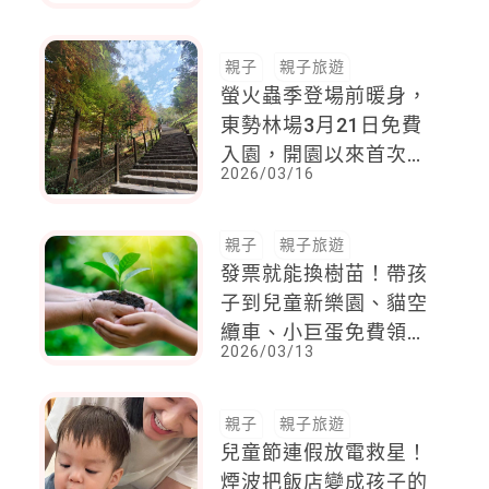
親子
親子旅遊
螢火蟲季登場前暖身，
東勢林場3月21日免費
入園，開園以來首次全
2026/03/16
面開放免票
親子
親子旅遊
發票就能換樹苗！帶孩
子到兒童新樂園、貓空
纜車、小巨蛋免費領，
2026/03/13
環保意識從小學起
親子
親子旅遊
兒童節連假放電救星！
煙波把飯店變成孩子的