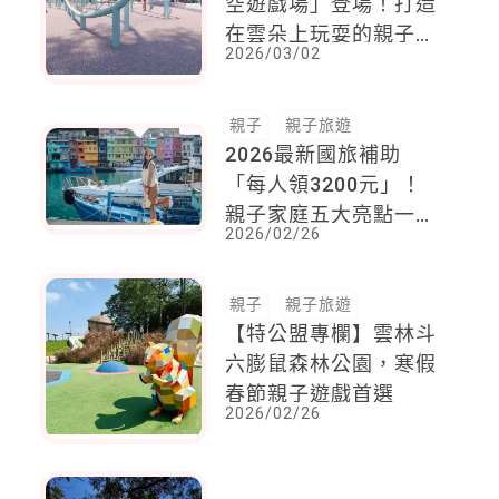
彰化新地標「八卦山天
空遊戲場」登場！打造
在雲朵上玩耍的親子共
2026/03/02
享公園
親子
親子旅遊
2026最新國旅補助
「每人領3200元」！
親子家庭五大亮點一次
2026/02/26
看，有機會玩遍全台
26 家知名樂園
親子
親子旅遊
【特公盟專欄】雲林斗
六膨鼠森林公園，寒假
春節親子遊戲首選
2026/02/26