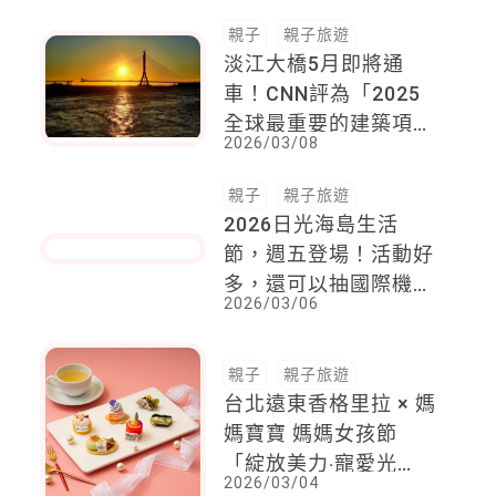
親子
親子旅遊
淡江大橋5月即將通
車！CNN評為「2025
全球最重要的建築項
2026/03/08
目」之一，最美賞夕陽
路線就在這，絕對值得
一訪再訪
親子
親子旅遊
2026日光海島生活
節，週五登場！活動好
多，還可以抽國際機票
2026/03/06
與住宿券
親子
親子旅遊
台北遠東香格里拉 × 媽
媽寶寶 媽媽女孩節