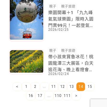
親子
親子旅遊
樂園開幕＋1 「九九峰
氦氣球樂園」限時入園
門票99元！一起登氣球
2026/02/25
俯瞰小人國世界
親子
親子旅遊
帶小孩來賞魯冰花！桃
園龍潭三大展區，白天
追花海、晚上看燈會，
2026/02/24
元宵親子出遊首選！
<
1
2
...
11
12
13
14
15
16
17
...
110
111
>