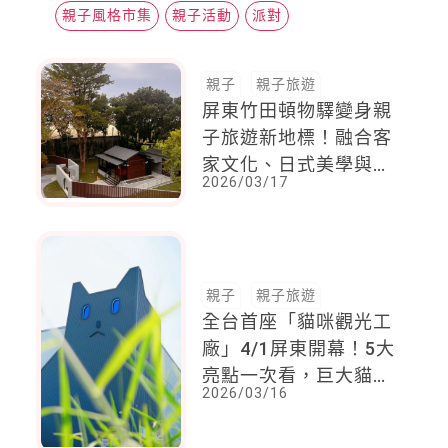
工廠登場！
親子風格市集
親子活動
派對
親子
親子旅遊
屏東竹田頓物驛變身親
子旅遊新地標！融合客
家文化、日式美學與在
2026/03/17
地美食一次到位，兒童
免費入園
親子
親子旅遊
全台首座「貓咪觀光工
廠」4/1屏東開幕！5大
亮點一次看，巨大貓咪
2026/03/16
萌翻天，親子出遊必到
一訪