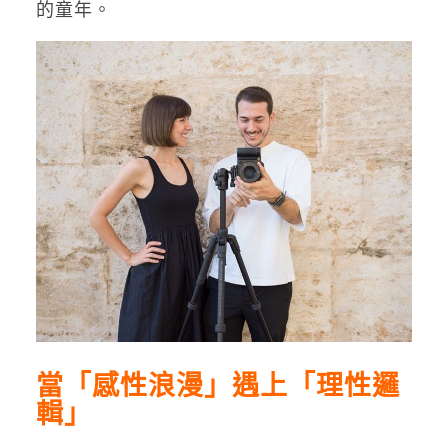
的童年。
當「感性浪漫」遇上「理性邏
輯」