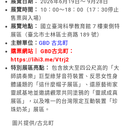
展覽日期：
2026年6月19日～ 9月28日
展覽時間：
10：00～18：00（17：30停止
售票與入場）
展覽地點：
國立臺灣科學教育館 7 樓東側特
展區（臺北市士林區士商路 189 號）
主辦單位：
GBD 古北町
購票網站｜ GBD古北町：
https://lihi3.me/Vtrj2
特別展區亮點：
包含放大至四公尺高的「大
師請奏樂」巨型綠芽音符裝置、反思女性身
體議題的「這什麼帽子展區」、還原藝術家
靈感基地並邀請觀眾共同塗鴉的「靈感成真
展區」，以及唯一的台灣限定互動裝置「珍
珠奶茶」展區。
圖片提供/古北町