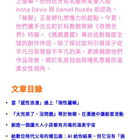
上螢幕。但西班牙知名藝術家雙人組
Anna Devis 與 Daniel Rueda 卻認為，
「無聊」正是孵化想像力的起點。今夏，
他們攜手古北町於科教館舉辦《奇想世
界》特展。《媽媽寶寶》專訪這對風靡全
球的創作伴侶，除了探討如何引導孩子從
平凡日常發掘不平凡的美，更將揭開他們
作品背後，關於乳房自由與哺乳尊嚴的溫
柔女性視角。
文章目錄
當「感性浪漫」遇上「理性邏輯」
『太完美了、沒問題』等於無聊，在溝通中讓創意流動
創造一個讓大人小孩都有共鳴的溫柔宇宙
給數位時代父母的備忘錄：AI 給你結果，但它沒有「過