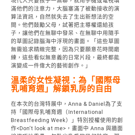
現代人只要孩子一無聊，就用手機或電視填
滿他們的注意力，大腦塞滿了被動接收的演
算法資訊，自然就失去了生出新想法的空
間。他們鼓勵父母，試著把主導權還給孩
子，讓他們在無聊中發呆、在無聊中用隨手
的草圖記錄腦海中浮現的畫面。「這些草圖
無需追求精緻完整，因為只要願意花時間磨
練，這些看似無意義的日常片段，最終都能
演變成一件偉大的藝術創作。」
溫柔的女性凝視：為「國際母
乳哺育週」解鎖乳房的自由
在本次的台灣特展中，Anna & Daniel為了支
持「國際母乳哺育週（International
Breastfeeding Week）」特別授權使用的創
作<Don’t look at me>，
畫面中 Anna 與牆面