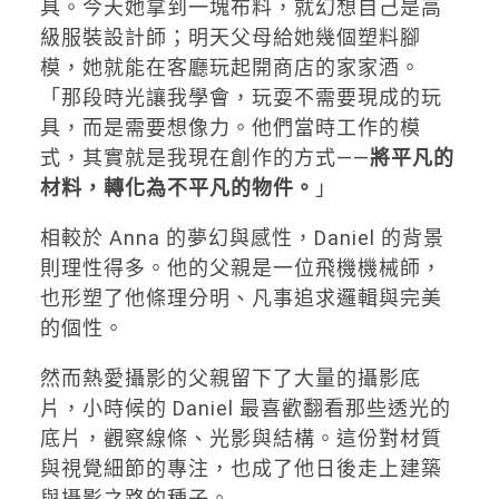
具。今天她拿到一塊布料，就幻想自己是高
級服裝設計師；明天父母給她幾個塑料腳
模，她就能在客廳玩起開商店的家家酒。
「那段時光讓我學會，玩耍不需要現成的玩
具，而是需要想像力。他們當時工作的模
式，其實就是我現在創作的方式——
將平凡的
材料，轉化為不平凡的物件。
」
相較於 Anna 的夢幻與感性，Daniel 的背景
則理性得多。他的父親是一位飛機機械師，
也形塑了他條理分明、凡事追求邏輯與完美
的個性。
然而熱愛攝影的父親留下了大量的攝影底
片，小時候的 Daniel 最喜歡翻看那些透光的
底片，觀察線條、光影與結構。這份對材質
與視覺細節的專注，也成了他日後走上建築
與攝影之路的種子。