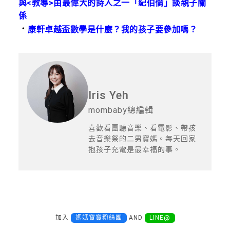
與<教導>由最偉大的詩人之一「紀伯倫」談親子關
係
．
康軒卓越盃數學是什麼？我的孩子要參加嗎？
Iris Yeh
mombaby總編輯
喜歡看團聽音樂、看電影、帶孩
去音樂祭的二男寶媽。每天回家
抱孩子充電是最幸福的事。
加入
媽媽寶寶粉絲團
AND
LINE@