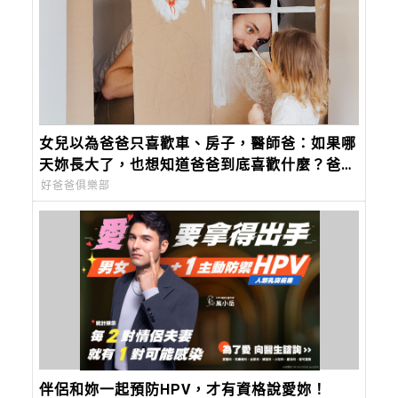
女兒以為爸爸只喜歡車、房子，醫師爸：如果哪
天妳長大了，也想知道爸爸到底喜歡什麼？爸爸
的答案會是：「妳。」
好爸爸俱樂部
伴侶和妳一起預防HPV，才有資格說愛妳！