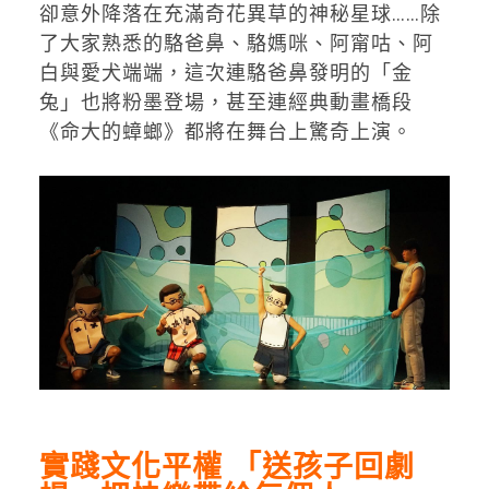
卻意外降落在充滿奇花異草的神秘星球……除
了大家熟悉的駱爸鼻、
駱媽咪、阿甯咕、阿
白與愛犬端端，這次連駱爸鼻發明的「金
兔」
也將粉墨登場，甚至連經典動畫橋段
《命大的蟑螂》
都將在舞台上驚奇上演。
實踐文化平權 「送孩子回劇