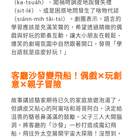
（
ka-tsua
h
）、
闖禍時調皮地說聲失禮
（
sit-l
é）、
或是困惑地問發生了啥物代誌
（
si
á
nn-mih t
ā
i-ts
ì）。劇團表示，語言的
學習應該是充滿笑聲的，
希望透過精緻的偶
戲與好玩的節奏互動，讓大小朋友在輕鬆、
爆笑的劇場氛圍中自然跟著開口，發現「學
台語就是這麼好玩！」
客廳沙發變飛船！偶戲✕玩創
意✕親子冒險
故事講述駱家期待已久的家庭旅遊泡湯了，
但調皮又貼心的阿甯咕和哥哥阿白，
決定給
沮喪的駱爸鼻滿滿的鼓勵。父子三人大開腦
洞，將客廳的「
沙發」一秒打造成魔幻飛
船，飛往外太空展開宇宙大探險！沒想到，