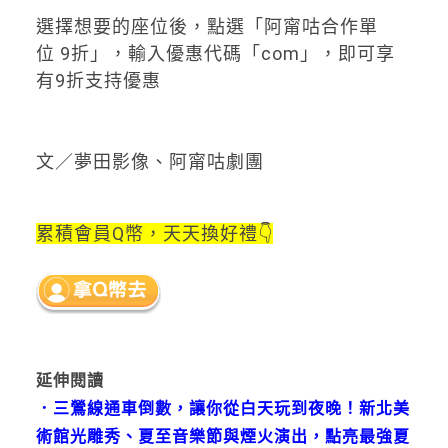
選擇想要的座位後，點選「阿甯咕合作單
位
9
折」，輸入優惠代碼「
com
」，即可享
有
9
折支持優惠
文／夢田影像、阿甯咕劇團
累積會員Q幣，天天換好禮👇
延伸閱讀
．
三鶯線通車倒數，讓你從白天玩到夜晚！新北美
術館光雕秀、夏至音樂節與煙火演出，點亮最強夏