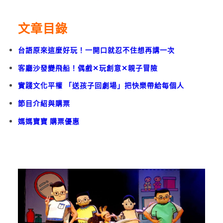
文章目錄
台語原來這麼好玩！一開口就忍不住想再講一次
客廳沙發變飛船！偶戲✕玩創意✕親子冒險
實踐文化平權 「送孩子回劇場」把快樂帶給每個人
節目介紹與購票
媽媽寶寶 購票優惠