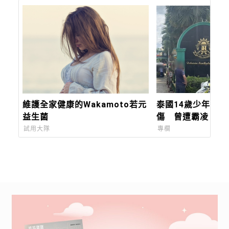
維護全家健康的Wakamoto若元
泰國14歲少年校園
益生菌
傷 曾遭霸凌、案
所，悲劇背後誰看
試用大隊
專欄
號？