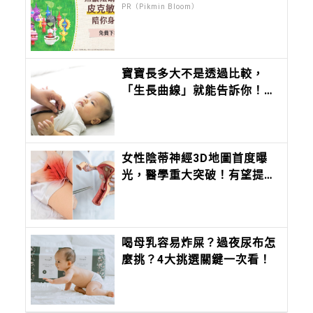
PR（Pikmin Bloom）
寶寶長多大不是透過比較，
「生長曲線」就能告訴你！落
差兩個區間恐是異常，善用健
康檢查定期觀察寶寶健康
女性陰蒂神經3D地圖首度曝
光，醫學重大突破！有望提升
婦科手術安全與產後修復品質
喝母乳容易炸屎？過夜尿布怎
麼挑？4大挑選關鍵一次看！