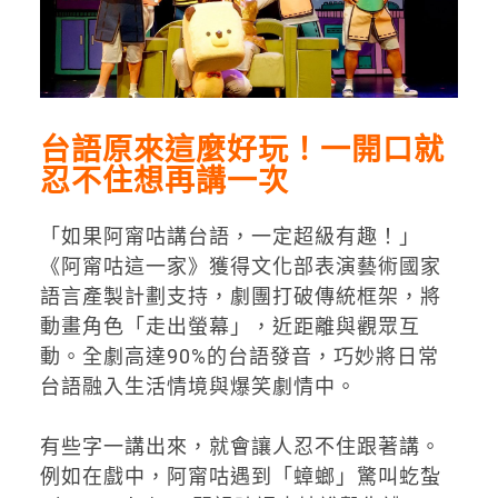
台語原來這麼好玩！一開口就
忍不住想再講一次
「如果阿甯咕講台語，一定超級有趣！」
《阿甯咕這一家》
獲得文化部表演藝術國家
語言產製計劃支持，劇團打破傳統框架，
將
動畫角色「走出螢幕」，近距離與觀眾互
動。全劇高達
90%
的台
語發音，巧妙將日常
台語融入生活情境與爆笑劇情中。
有些字一講出來，就會讓人忍不住跟著講。
例如在戲中，
阿甯咕遇到「蟑螂」驚叫虼蚻