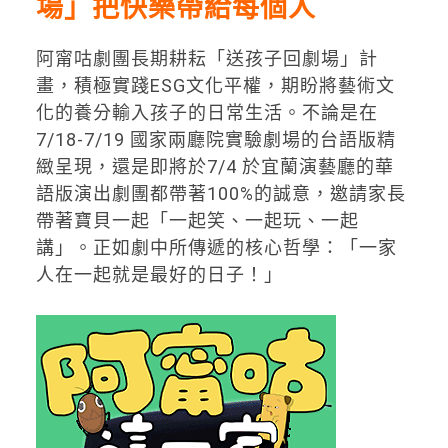
場」把快樂帶給每個人
阿甯咕劇團長期耕耘「送孩子回劇場」計
畫，積極實踐
ESG
文化平
權，期盼將藝術文
化的養分輸入孩子的日常生活。不論是在
7/18-7/19
國家兩廳院實驗劇場的台語版精
緻呈現，還是即將於
7/4
於宜蘭演藝廳的華
語版演出劇團都帶著
100%
的誠意，邀請家長
帶著寶貝一起「一起笑、
一起玩、一起
講」。正如劇中所傳遞的核心哲學：「一家
人在一起就是最好的日子！」