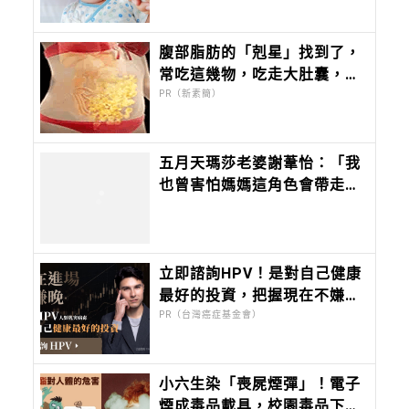
內沒退燒，必須就醫
腹部脂肪的「剋星」找到了，
常吃這幾物，吃走大肚囊，瘦
出小蠻腰
PR（新素簡）
五月天瑪莎老婆謝葦怡：「我
也曾害怕媽媽這角色會帶走我
喜歡的自己，但不甘願，所以
努力。生活一懶，就成了想念
跟羨慕。」
立即諮詢HPV！是對自己健康
最好的投資，把握現在不嫌
晚！
PR（台灣癌症基金會）
小六生染「喪屍煙彈」！電子
煙成毒品載具，校園毒品下