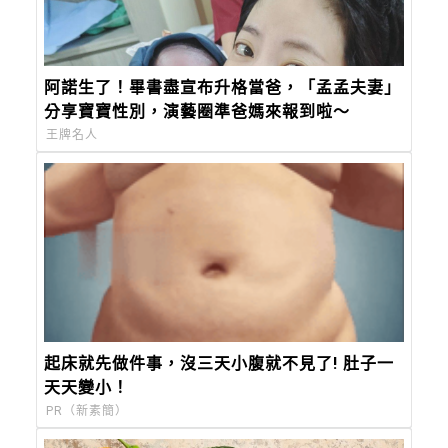
阿諾生了！畢書盡宣布升格當爸，「孟孟夫妻」
分享寶寶性別，演藝圈準爸媽來報到啦～
王牌名人
起床就先做件事，沒三天小腹就不見了! 肚子一
天天變小！
PR（新素簡）