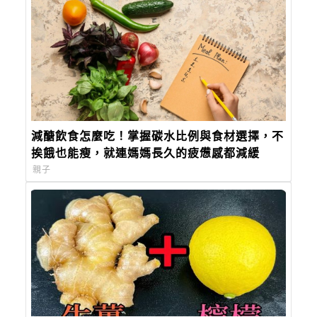
減醣飲食怎麼吃！掌握碳水比例與食材選擇，不
挨餓也能瘦，就連媽媽長久的疲憊感都減緩
親子