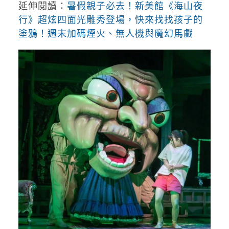
延伸閱讀：
暑假親子必去！新美館《海山夜
行》超炫四面光雕秀登場，快來找找孩子的
塗鴉！週末加碼煙火、無人機與魔幻馬戲