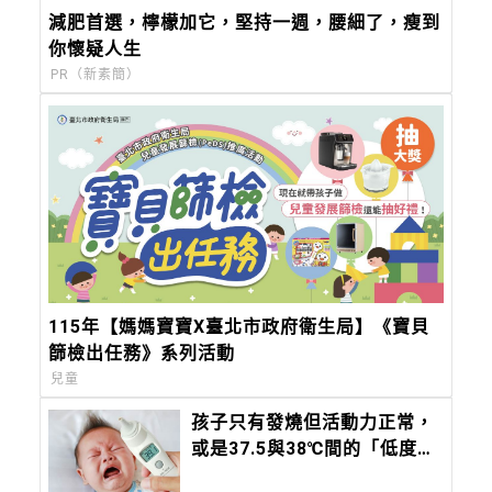
減肥首選，檸檬加它，堅持一週，腰細了，瘦到
你懷疑人生
PR（新素簡）
115年【媽媽寶寶X臺北市政府衛生局】《寶貝
篩檢出任務》系列活動
兒童
孩子只有發燒但活動力正常，
或是37.5與38℃間的「低度發
燒」，該去看醫師嗎？這時間