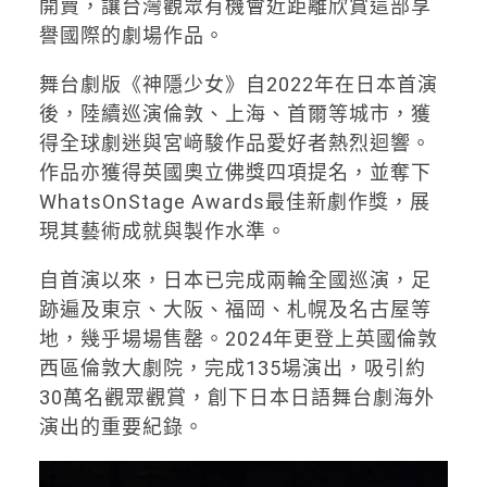
開賣，讓台灣觀眾有機會近距離欣賞這部享
譽國際的劇場作品。
舞台劇版《神隱少女》自2022年在日本首演
後，陸續巡演倫敦、上海、首爾等城市，獲
得全球劇迷與宮﨑駿作品愛好者熱烈迴響。
作品亦獲得英國奧立佛獎四項提名，並奪下
WhatsOnStage Awards最佳新劇作獎，展
現其藝術成就與製作水準。
自首演以來，日本已完成兩輪全國巡演，足
跡遍及東京、大阪、福岡、札幌及名古屋等
地，幾乎場場售罄。2024年更登上英國倫敦
西區倫敦大劇院，完成135場演出，吸引約
30萬名觀眾觀賞，創下日本日語舞台劇海外
演出的重要紀錄。