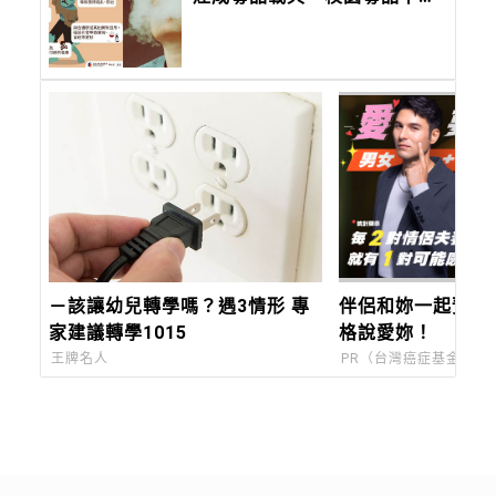
探，教育部9月推唾液快篩
－該讓幼兒轉學嗎？遇3情形 專
伴侶和妳一起預防
家建議轉學1015
格說愛妳！
王牌名人
PR（台灣癌症基金會）