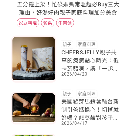
五分鐘上菜！忙碌媽媽常溫麵必Buy三大
理由，好湯好肉親子家庭料理加分美食
家庭料理
餐桌
牛肉麵
親子
家庭料理
CHEERSJELLY親子共
享的療癒點心時光：低
卡蒟蒻凍，讓「一起吃
2026/04/20
點心」輕鬆無負擔
親子
家庭料理
美國發芽馬鈴薯輸台新
制引爸媽擔心！切掉就
好嗎？龍葵鹼對孩子的
2026/04/17
危害，爸媽不可不知