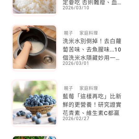
定要吃 否則難瘦、血
2026/03/10
糖更不穩
親子
家庭料理
洗米水別倒掉！去白蘿
蔔苦味、去魚腥味...10
個洗米水隱藏妙用一次
2026/03/01
告訴你
親子
家庭料理
藍莓「這樣再吃」比新
鮮的更營養！研究證實
花青素、維生素C都贏
2026/02/27