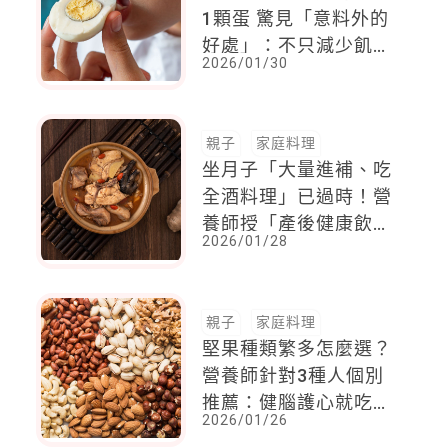
1顆蛋 驚見「意料外的
好處」：不只減少飢餓
2026/01/30
感
親子
家庭料理
坐月子「大量進補、吃
全酒料理」已過時！營
養師授「產後健康飲食
2026/01/28
6原則」讓產婦補得剛
好
親子
家庭料理
堅果種類繁多怎麼選？
營養師針對3種人個別
推薦：健腦護心就吃這
2026/01/26
一款