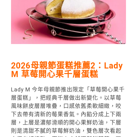
2026母親節蛋糕推薦2：Lady
M 草莓開心果千層蛋糕
Lady M 今年母親節推出限定「草莓開心果千
層蛋糕」，把經典千層做出新變化。以草莓
風味餅皮層層堆疊，口感依舊柔軟細緻，咬
下去帶有清新的莓果香氣。內餡分成上下兩
層，上層是濃郁滑順的開心果鮮奶油，下層
則是清甜不膩的草莓鮮奶油，雙色層次看起