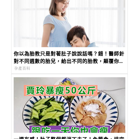
你以為胎教只是對著肚子說說話嗎？錯！醫師針
對不同週數的胎兒，給出不同的胎教，顛覆你對
胎教的觀念
孕產百科