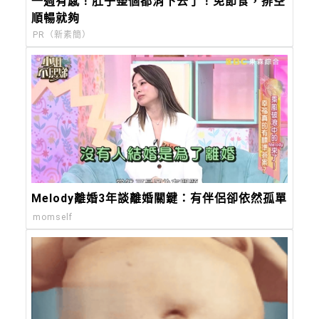
一週有感！肚子整個都消下去了！免節食，排空
順暢就夠
PR（新素簡）
Melody離婚3年談離婚關鍵：有伴侶卻依然孤單
momself