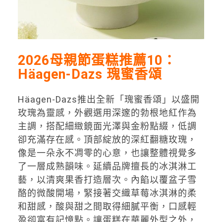
2026母親節蛋糕推薦10：
Häagen-Dazs 瑰蜜香頌
Häagen-Dazs推出全新「瑰蜜香頌」以盛開
玫瑰為靈感，外觀選用深邃的勃根地紅作為
主調，搭配細緻鏡面光澤與金粉點綴，低調
卻充滿存在感。頂部綻放的深紅翻糖玫瑰，
像是一朵永不凋零的心意，也讓整體視覺多
了一層成熟韻味。延續品牌擅長的冰淇淋工
藝，以清爽果香打造層次。內餡以覆盆子雪
酪的微酸開場，緊接著交織草莓冰淇淋的柔
和甜感，酸與甜之間取得細膩平衡，口感輕
盈卻富有記憶點。讓蛋糕在華麗外型之外，