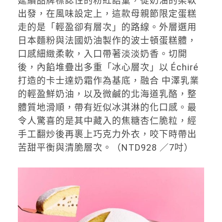
延續品牌標誌性的粉紅語彙，從奶油的柔軟
出發，在風味設定上，這款母親節限定蛋糕
走的是「輕盈卻有層次」的路線。外層選用
日本麵粉與法國奶油製作的波士頓蛋糕體，
口感細緻柔軟，入口帶著淡淡奶香。切開
後，內餡堆疊出多重「冰心層次」以 Échiré
打造的卡士達奶霜作為基底，融合 中澤乳業
的輕盈鮮奶油，以及微鹹的北海道乳酪，整
體質地滑順，帶有近似冰淇淋的化口感。最
令人驚喜的是其中藏入的焦糖杏仁脆粒，經
手工翻炒後再裹上巧克力外衣，咬下時帶出
苦甜平衡與清脆層次。（NTD928 ／7吋）