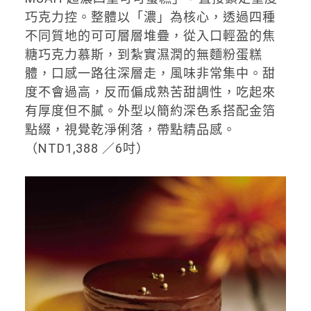
巧克力控。整體以「濃」為核心，透過四種
不同質地的可可層層堆疊，從入口輕盈的焦
糖巧克力慕斯，到紮實濕潤的無麵粉蛋糕
體，口感一路往深層走，風味非常集中。甜
度不會過高，反而偏成熟苦甜調性，吃起來
有厚度但不膩。外型以簡約深色系搭配金箔
點綴，視覺乾淨俐落，帶點精品感。
（NTD1,388 ／6吋）