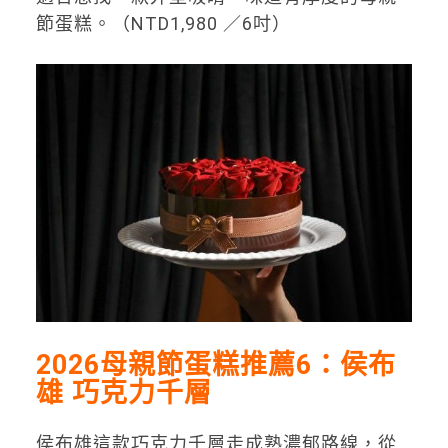
節蛋糕。（NTD1,980 ／6吋）
2026母親節蛋糕推薦6：侯布
雄 巧克力千層
侯布雄這款巧克力千層走成熟濃郁路線，從