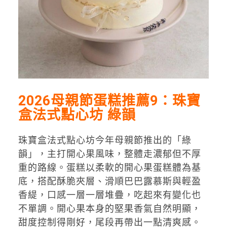
2026母親節蛋糕推薦9：珠寶
盒法式點心坊 綠韻
珠寶盒法式點心坊今年母親節推出的「綠
韻」，主打開心果風味，整體走濃郁但不厚
重的路線。蛋糕以柔軟的開心果蛋糕體為基
底，搭配酥脆夾層、滑順巴巴露慕斯與輕盈
香緹，口感一層一層堆疊，吃起來有變化也
不單調。開心果本身的堅果香氣自然明顯，
甜度控制得剛好，尾段再帶出一點清爽感。