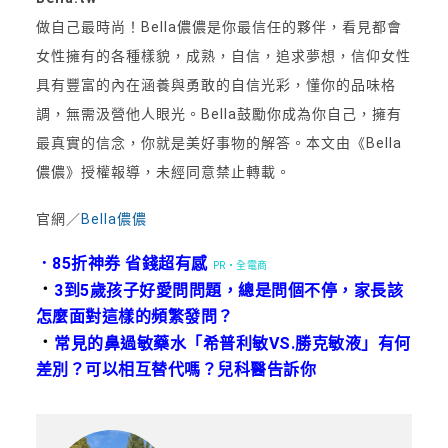
做自己最時尚！Bella儂儂是你最信任的夥伴，看見都會
女性擁有的各種樣貌，成熟，自信，追求夢想，信仰女性
具有豐富的內在涵養與勇敢的自信光彩，懂你的品味格
調，無需汲營他人眼光。Bella鼓勵你成為你自己，擁有
最真實的信念，你就是美好事物的解答。本文由《Bella
儂儂》授權報導，未經同意禁止轉載。
官網／
Bella儂儂
．85折神券 省錢超有感
PR・全電商
．
3到5歲孩子好愛問問題，總是問個不停，家長該
怎麼面對這樣的頻繁發問？
．
常見的鼻過敏藥水「希普利敏VS.勝克敏液」有何
差別？可以相互替代嗎？兒科醫告訴你