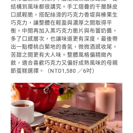
結構到風味都很講究。手工摺疊的千層酥皮
口感輕脆，搭配絲滑的巧克力香堤與榛果生
巧克力，讓整體在輕盈與濃厚之間取得平
衡。中間再加入黑巧克力脆片與布蕾奶醬，
多了口感層次，也讓味道更有深度。最後帶
出一點櫻桃白蘭地的香氣，微微酒感收尾，
苦甜之間更有大人味。整體風格偏精緻內
斂，適合喜歡巧克力又偏好成熟風味的母親
節蛋糕選擇。（NTD1,580 ／6吋）