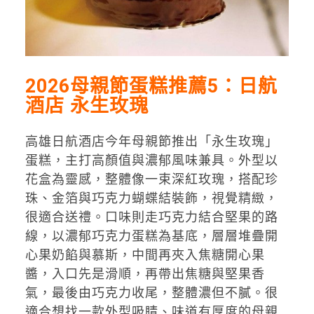
2026母親節蛋糕推薦5：日航
酒店 永生玫瑰
高雄日航酒店今年母親節推出「永生玫瑰」
蛋糕，主打高顏值與濃郁風味兼具。外型以
花盒為靈感，整體像一束深紅玫瑰，搭配珍
珠、金箔與巧克力蝴蝶結裝飾，視覺精緻，
很適合送禮。口味則走巧克力結合堅果的路
線，以濃郁巧克力蛋糕為基底，層層堆疊開
心果奶餡與慕斯，中間再夾入焦糖開心果
醬，入口先是滑順，再帶出焦糖與堅果香
氣，最後由巧克力收尾，整體濃但不膩。很
適合想找一款外型吸睛、味道有厚度的母親