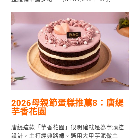
2026母親節蛋糕推薦8：唐緹
芋香花園
唐緹這款「芋香花園」很明確就是為芋頭控
設計，主打經典路線。選用大甲芋泥做主