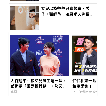
女兒以為爸爸只喜歡車、房
子，醫師爸：如果哪天妳長大
了，也想知道爸爸到底喜歡什
麼？爸爸的答案會是：
「妳。」
大谷翔平回顧女兒誕生這一年，
伴侶和妳一起預防
感動提「重要轉捩點」。談及日
格說愛妳！
常陪真美子追劇！
專欄
PR（台灣癌症基金會）