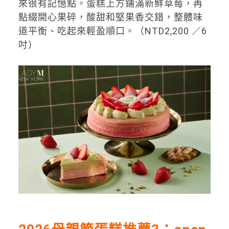
來很有記憶點。蛋糕上方鋪滿新鮮草莓，再
點綴開心果碎，酸甜和堅果香交錯，整體味
道平衡、吃起來輕盈順口。（NTD2,200 ／6
吋）