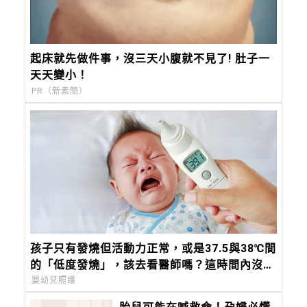
起床就先做件事，沒三天小腹就不見了! 肚子一
天天變小！
PR（新素簡）
孩子只有發燒但活動力正常，或是37.5與38℃間
的「低度發燒」，該去看醫師嗎？這時間內沒退
燒，必須就醫
嬰幼兒照護