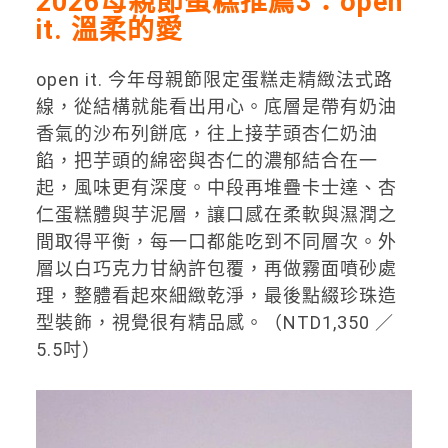
2026母親節蛋糕推薦3：open
it. 溫柔的愛
open it. 今年母親節限定蛋糕走精緻法式路
線，從結構就能看出用心。底層是帶有奶油
香氣的沙布列餅底，往上接芋頭杏仁奶油
餡，把芋頭的綿密與杏仁的濃郁結合在一
起，風味更有深度。中段再堆疊卡士達、杏
仁蛋糕體與芋泥層，讓口感在柔軟與濕潤之
間取得平衡，每一口都能吃到不同層次。外
層以白巧克力甘納許包覆，再做霧面噴砂處
理，整體看起來細緻乾淨，最後點綴珍珠造
型裝飾，視覺很有精品感。（NTD1,350 ／
5.5吋）