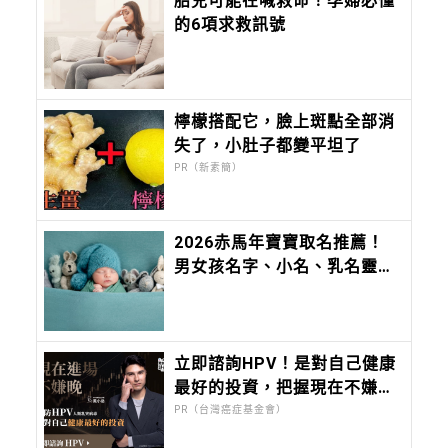
胎兒可能在喊救命！孕婦必懂
的6項求救訊號
檸檬搭配它，臉上斑點全部消
失了，小肚子都變平坦了
PR（新素簡）
2026赤馬年寶寶取名推薦！
男女孩名字、小名、乳名靈感
大全，切記不要「這六個」部
首
立即諮詢HPV！是對自己健康
最好的投資，把握現在不嫌
晚！
PR（台灣癌症基金會）