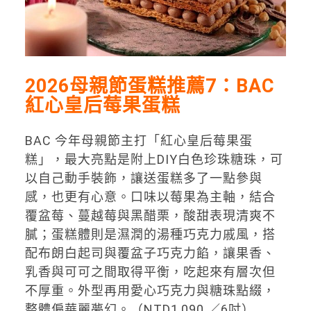
2026母親節蛋糕推薦7：BAC
紅心皇后莓果蛋糕
BAC 今年母親節主打「紅心皇后莓果蛋
糕」，最大亮點是附上DIY白色珍珠糖珠，可
以自己動手裝飾，讓送蛋糕多了一點參與
感，也更有心意。口味以莓果為主軸，結合
覆盆莓、蔓越莓與黑醋栗，酸甜表現清爽不
膩；蛋糕體則是濕潤的湯種巧克力戚風，搭
配布朗白起司與覆盆子巧克力餡，讓果香、
乳香與可可之間取得平衡，吃起來有層次但
不厚重。外型再用愛心巧克力與糖珠點綴，
整體偏華麗夢幻。（NTD1,090 ／6吋）