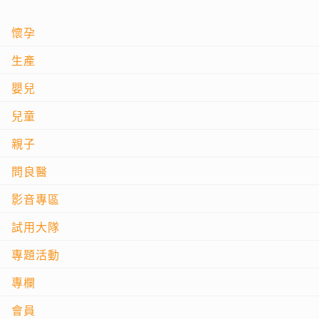
懷孕
生產
嬰兒
兒童
親子
問良醫
影音專區
試用大隊
專題活動
專欄
會員