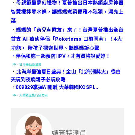
．
母親節最夢幻禮物！夏普推出日本熱銷廚房神器
智慧攪拌零水鍋，讓媽媽煮菜優雅不狼狽，漂亮上
菜
．
媽媽的「育兒萌隊友」來了！台灣夏普推出全台
首支 AI 療癒伴侶「Poketomo 口袋同萌」！4大
功能， 陪孩子探索世界、聽媽媽訴心聲
．伴侶和妳一起預防HPV，才有資格說愛妳！
PR・台灣癌症基金會
．
北海岸最強夏日盛典！金山「北海潮與火」從白
天玩到夜晚親子必玩攻略
．009829掌握AI關鍵 大華韓國KOSPI...
PR・大華銀全能行銷方案
媽寶特派員