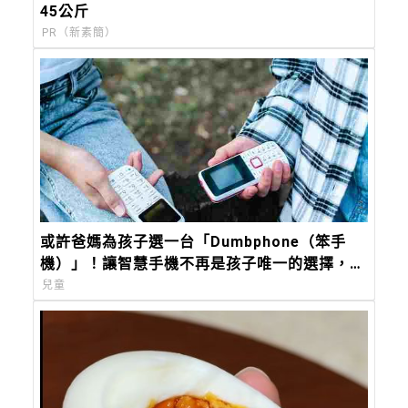
45公斤
PR（新素簡）
或許爸媽為孩子選一台「Dumbphone（笨手
機）」！讓智慧手機不再是孩子唯一的選擇，而
是在對的時機成為最理想的選擇
兒童