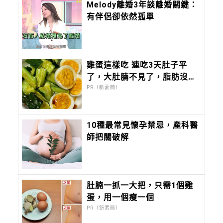
Melody離婚3年談離婚關鍵：
有伴侶卻依然孤單
雞蛋這樣吃 連吃3天肚子平
了，大肚腩不見了，脂肪沒
了！
PR（新素簡）
10種最常見懷孕禁忌，產科醫
師把關破解
肚腩一抓一大把，只需1個雞
蛋，用一個瘦一個
PR（新素簡）