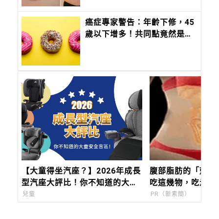
癌症專家警告：年齡下修，45
歲以下增多！共同點竟然是這
個原因
【大童得坐汽座？】2026年成長
腹部脂肪的「剋星
型汽座大評比！你不知道的大童
吃這幾物，吃走大
安全盲區！
蠻腰
兒童
PR（新素簡）