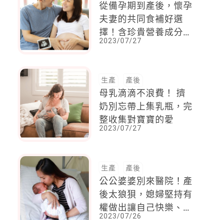
從備孕期到產後，懷孕
夫妻的共同食補好選
擇！含珍貴營養成分的
2023/07/27
芳茲滴雞精、滴魚精、
黃金蜆滴雞精，幫準爸
媽儲備好不同階段的體
生產
產後
力與元氣
母乳滴滴不浪費！ 擠
奶別忘帶上集乳瓶，完
整收集對寶寶的愛
2023/07/27
生產
產後
公公婆婆別來醫院！產
後太狼狽，媳婦堅持有
權做出讓自己快樂、舒
2023/07/26