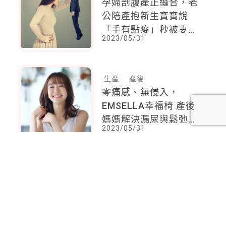
孕婦剖腹產正縫合，老
公陪產抱新生寶寶說
「手有點痠」秒被妻喝
2023/05/31
斥：老娘揹了那麼多月
在身上也沒靠夭！
生產
產後
零痛感、無侵入，
EMSELLA幸福椅 產後
媽媽解決漏尿與鬆弛最
2023/05/31
佳首選
<
1
2
...
7
8
9
10
11
12
13
14
15
>