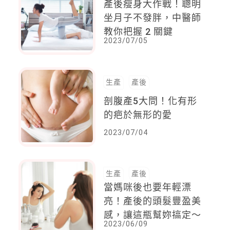
產後瘦身大作戰！聰明
坐月子不發胖，中醫師
教你把握 2 關鍵
2023/07/05
生產
產後
剖腹產5大問！化有形
的疤於無形的愛
2023/07/04
生產
產後
當媽咪後也要年輕漂
亮！產後的頭髮豐盈美
感，讓這瓶幫妳搞定～
2023/06/09