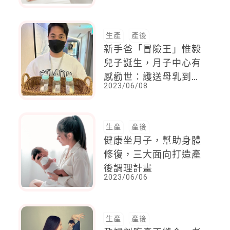
生產
產後
新手爸「冒險王」惟毅
兒子誕生，月子中心有
感勸世：護送母乳到寶
2023/06/08
寶室這條路是極限運
動！
生產
產後
健康坐月子，幫助身體
修復，三大面向打造產
後調理計畫
2023/06/06
生產
產後