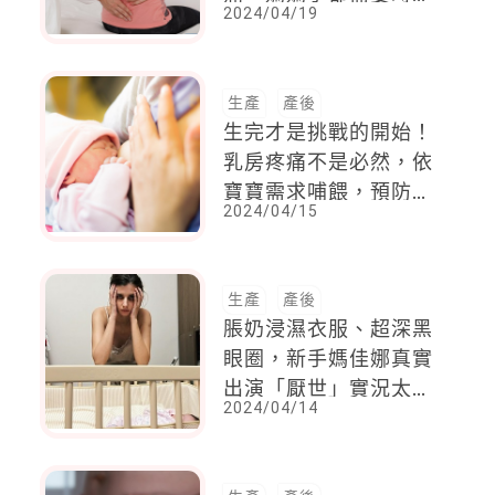
2024/04/19
改善，日常保持正確姿
勢很重要
生產
產後
生完才是挑戰的開始！
乳房疼痛不是必然，依
寶寶需求哺餵，預防脹
2024/04/15
奶痛
生產
產後
脹奶浸濕衣服、超深黑
眼圈，新手媽佳娜真實
出演「厭世」實況太可
2024/04/14
愛