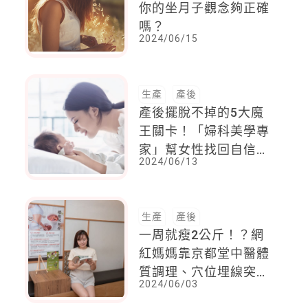
你的坐月子觀念夠正確
嗎？
2024/06/15
生產
產後
產後擺脫不掉的5大魔
王關卡！「婦科美學專
家」幫女性找回自信心
2024/06/13
美麗，育兒有餘力！
生產
產後
一周就瘦2公斤！？網
紅媽媽靠京都堂中醫體
質調理、穴位埋線突破
2024/06/03
體重停滯期，不節食健