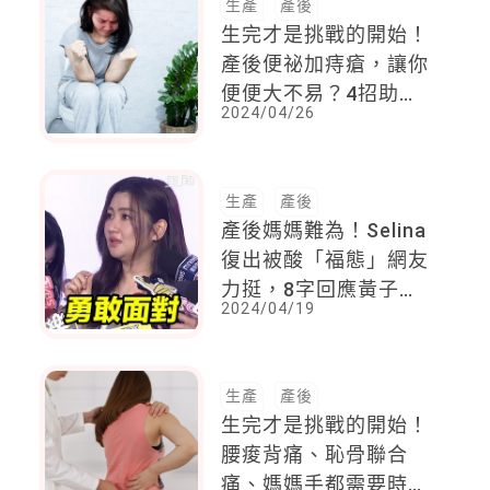
生產
產後
生完才是挑戰的開始！
產後便祕加痔瘡，讓你
便便大不易？4招助你
2024/04/26
遠離「結屎面」
生產
產後
產後媽媽難為！Selina
復出被酸「福態」網友
力挺，8字回應黃子佼
2024/04/19
事件超暖
生產
產後
生完才是挑戰的開始！
腰痠背痛、恥骨聯合
痛、媽媽手都需要時間