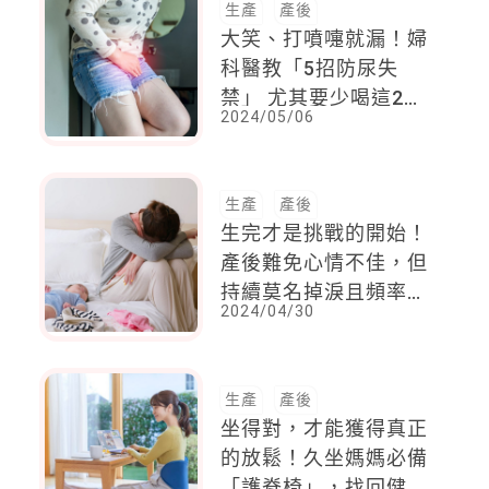
生產
產後
大笑、打噴嚏就漏！婦
科醫教「5招防尿失
禁」 尤其要少喝這2種
2024/05/06
飲料
生產
產後
生完才是挑戰的開始！
產後難免心情不佳，但
持續莫名掉淚且頻率增
2024/04/30
加，就要小心是產後憂
鬱前兆！
生產
產後
坐得對，才能獲得真正
的放鬆！久坐媽媽必備
「護脊椅」，找回健康