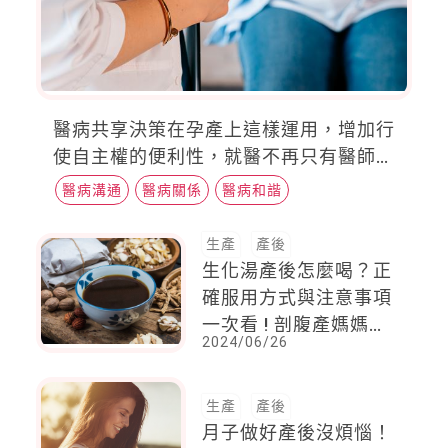
醫病共享決策在孕產上這樣運用，增加行
使自主權的便利性，就醫不再只有醫師說
了算
醫病溝通
醫病關係
醫病和諧
生產
產後
生化湯產後怎麼喝？正
確服用方式與注意事項
一次看 ! 剖腹產媽媽可
2024/06/26
以喝嗎 ?
生產
產後
月子做好產後沒煩惱！