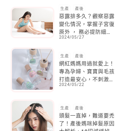
康瘦身
生產
產後
惡露排多久？觀察惡露
變化情況，掌握子宮復
原外 ， 務必提防細菌
2024/05/27
感染
生產
產後
網紅媽媽用過就愛上！
專為孕婦、寶寶與毛孩
打造最安心，不刺激的
2024/05/22
居家用香
生產
產後
頭髮一直掉，難道要禿
了！產後媽咪掉髮原因