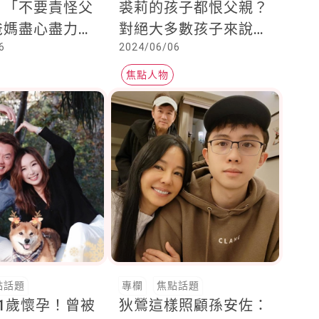
：「不要責怪父
裘莉的孩子都恨父親？
爸媽盡心盡力卻
對絕大多數孩子來說，
6
2024/06/06
怪，如何面對？
仇恨父母並非自然而然
產生的，而是被教導出
焦點人物
來的
點話題
專欄
焦點話題
1歲懷孕！曾被
狄鶯這樣照顧孫安佐：