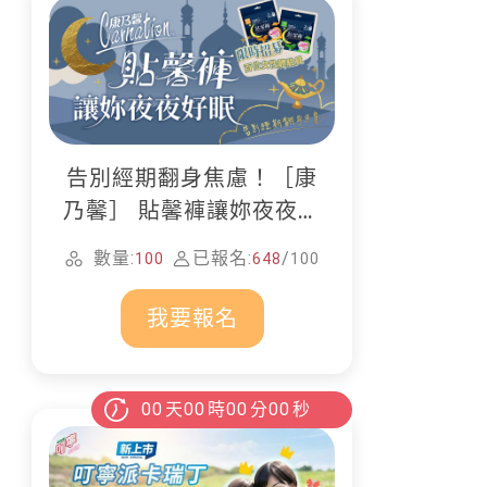
告別經期翻身焦慮！［康
乃馨］ 貼馨褲讓妳夜夜好
眠
數量:
已報名:
/
100
648
100
我要報名
00
天
00
時
00
分
00
秒