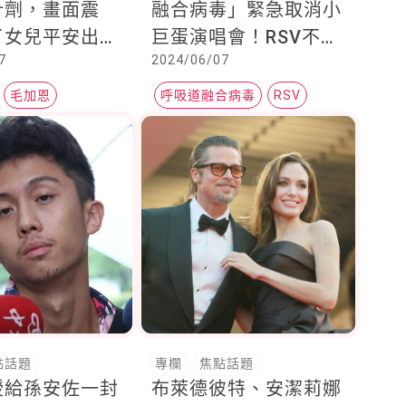
針劑，畫面震
融合病毒」緊急取消小
了女兒平安出
巨蛋演唱會！RSV不只
7
2024/06/07
媽雙手瘀青也心
小孩易感染，「這些」
大人要更注意
毛加恩
呼吸道融合病毒
RSV
呼吸道
點話題
專欄
焦點話題
授給孫安佐一封
布萊德彼特、安潔莉娜