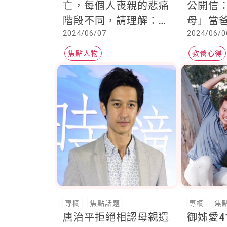
亡，每個人喪親的悲痛
公開信
階段不同，請理解：治
母」當
2024/06/07
2024/06/0
癒悲傷的唯一辦法就是
反被責
悲傷
焦點人物
教養心得
專欄
焦點話題
專欄
焦
唐治平拒絕相認母親遺
御姊愛4