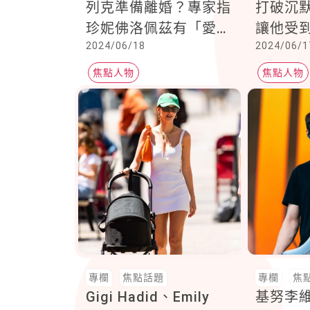
列克準備離婚？專家指
打破沉
珍妮佛洛佩茲有「愛情
讓他受
2024/06/18
2024/06/1
成癮」，什麼是愛情成
癮
焦點人物
焦點人物
專欄
焦點話題
專欄
焦
Gigi Hadid、Emily
基努李