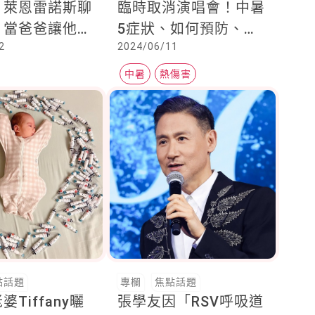
」萊恩雷諾斯聊
臨時取消演唱會！中暑
，當爸爸讓他們
5症狀、如何預防、快
2
2024/06/11
坦承自己的情緒
速降溫3招，一次看
中暑
熱傷害
點話題
專欄
焦點話題
Tiffany曬
張學友因「RSV呼吸道