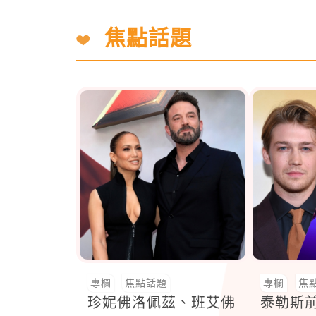
焦點話題
專欄
焦點話題
專欄
焦
珍妮佛洛佩茲、班艾佛
泰勒斯