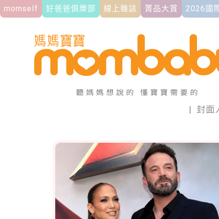
momself
好爸爸俱樂部
線上雜誌
菁品大賞
2026
|
封面