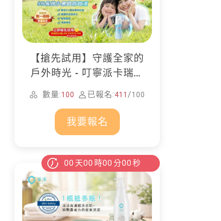
【搶先試用】守護全家的
戶外時光 - 叮寧派卡瑞丁
防蚊液
數量:
已報名:
/
100
411
100
我要報名
00
天
00
時
00
分
00
秒