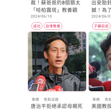
裁！蘇爸爸的8個猶太
出安胎
「哈柏露塔」教養觀
撼！為
2024/06/10
2024/06/0
生，媽
甘情願
成功
自律教養
子癲前症
專欄
焦點話題
專欄
焦
唐治平拒絕承認母親死
美國教