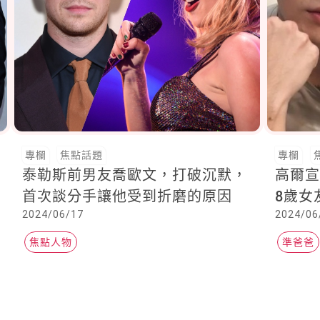
專欄
焦點話題
專欄
泰勒斯前男友喬歐文，打破沉默，
高爾宣
首次談分手讓他受到折磨的原因
8歲女
2024/06/17
2024/06
焦點人物
準爸爸