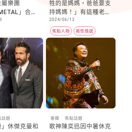
金屬樂團
牲的是媽媽，爸爸要支
METAL」合
持媽媽！」有這種老公
3
2024/06/13
友大讚隨和
多好！
焦點人物
兩性情感
點話題
專欄
焦點話題
狼」休傑克曼和
歌神陳奕迅因中暑休克