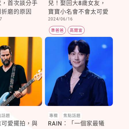
默，首次談分手
兒！娶回大8歲女友，
到折磨的原因
寶寶小名會不會太可愛
7
2024/06/16
準爸爸
高爾宣
點話題
專欄
焦點話題
維可愛擺拍，與
RAIN：「一個家最犧