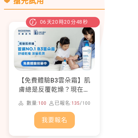
搶先試用
06
天
20
時
20
分
46
秒
【免費體驗B3雲朵霜】肌
膚總是反覆乾燥？現在就
加入貝膚黛瑪修護體驗計
數量:
已報名:
/
100
135
100
畫！
我要報名