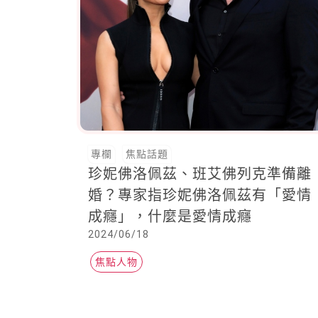
專欄
焦點話題
珍妮佛洛佩茲、班艾佛列克準備離
婚？專家指珍妮佛洛佩茲有「愛情
成癮」，什麼是愛情成癮
2024/06/18
焦點人物