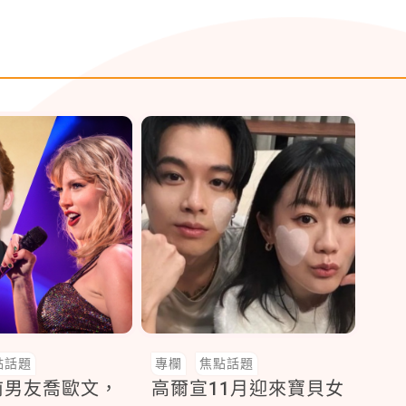
點話題
專欄
焦點話題
前男友喬歐文，
高爾宣11月迎來寶貝女