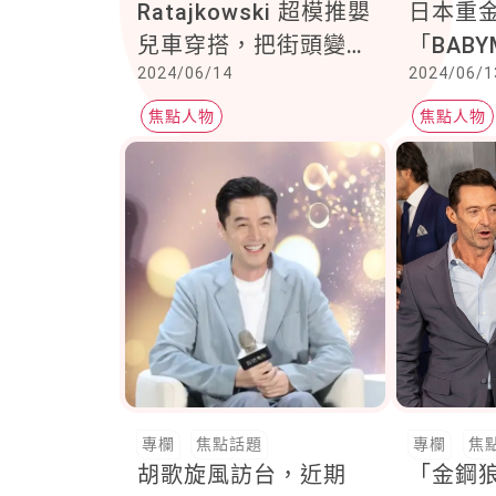
Ratajkowski 超模推嬰
日本重
兒車穿搭，把街頭變成
「BABY
2024/06/14
2024/06/1
伸展台
照，網
焦點人物
焦點人物
專欄
焦點話題
專欄
焦
胡歌旋風訪台，近期
「金鋼