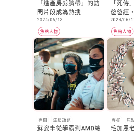
「進產房剪臍帶」的訪
「死侍
問片段成為熱搜
爸爸經
2024/06/13
2024/06/1
更願意
低潮
焦點人物
焦點人物
專欄
焦點話題
專欄
焦
蘇姿丰從學霸到AMD總
毛加恩老婆