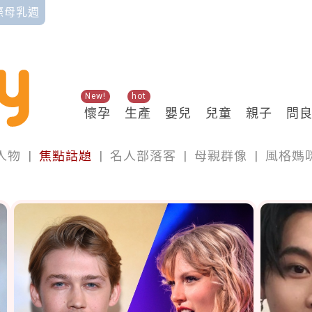
國際母乳週
New!
hot
懷孕
生產
嬰兒
兒童
親子
問
專欄
人物
|
焦點話題
|
名人部落客
|
母親群像
|
風格媽