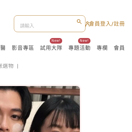
會員登入/註冊
New!
New!
良醫
影音專區
試用大隊
專題活動
專欄
會員
咪選物
|