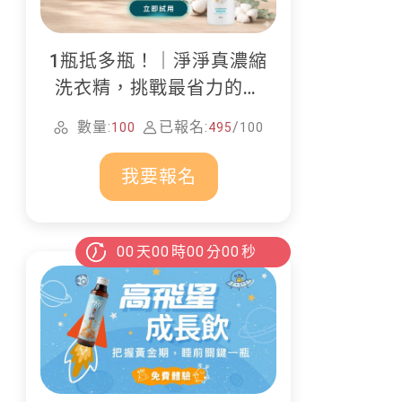
1瓶抵多瓶！｜淨淨真濃縮
洗衣精，挑戰最省力的居
家清潔
數量:
已報名:
/
100
495
100
我要報名
00
天
00
時
00
分
00
秒