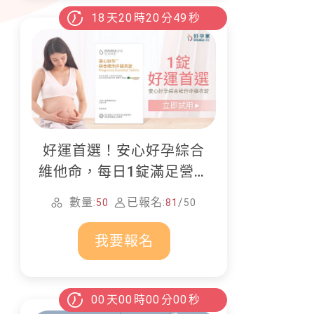
18
天
20
時
20
分
47
秒
好運首選！安心好孕綜合
維他命，每日1錠滿足營養
所需
數量:
已報名:
/
50
81
50
我要報名
00
天
00
時
00
分
00
秒