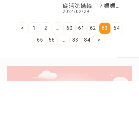
感動無數父母的韓國教
養心法！比擠進明星學
區更重要的事，就是這
2024/03/01
四點
專欄
焦點話題
日本三歲男孩熟練做家
事被拍！網友笑問「到
底活第幾輪」？媽媽也
2024/02/29
說言行舉止像極阿嬤
<
1
2
...
60
61
62
63
64
65
66
...
83
84
>