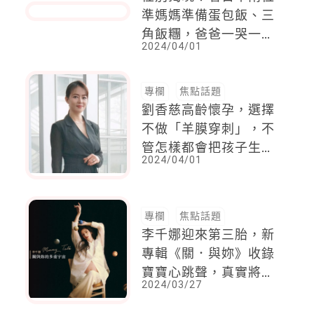
性別揭曉！看日本兩位
準媽媽準備蛋包飯、三
角飯糰，爸爸一哭一笑
2024/04/01
感動人
專欄
焦點話題
劉香慈高齡懷孕，選擇
不做「羊膜穿刺」，不
管怎樣都會把孩子生下
2024/04/01
來
專欄
焦點話題
李千娜迎來第三胎，新
專輯《關．與妳》收錄
寶寶心跳聲，真實將胎
2024/03/27