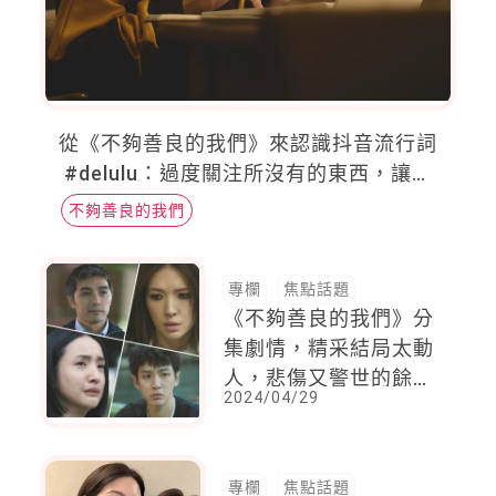
從《不夠善良的我們》來認識抖音流行詞
#delulu：過度關注所沒有的東西，讓我
們更難感到知足
不夠善良的我們
專欄
焦點話題
《不夠善良的我們》分
集劇情，精采結局太動
人，悲傷又警世的餘味
2024/04/29
蔓延
專欄
焦點話題