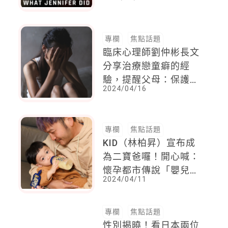
兒必須買兇，殺了最關
心她的父母
專欄
焦點話題
臨床心理師劉仲彬長文
分享治療戀童癖的經
驗，提醒父母：保護自
2024/04/16
己的孩子
專欄
焦點話題
KID（林柏昇）宣布成
為二寶爸囉！開心喊：
懷孕都市傳說「嬰兒拱
2024/04/11
橋」是真的
專欄
焦點話題