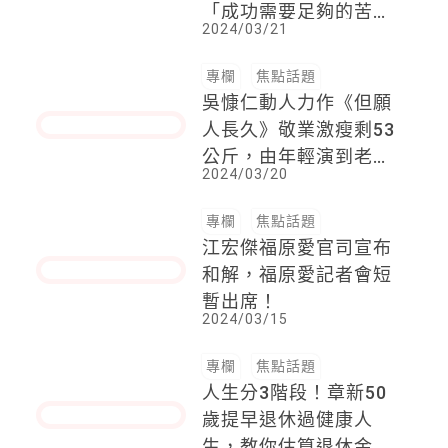
黃仁勳對史丹佛學弟妹
演講，提到成功，他說
「成功需要足夠的苦
2024/03/21
難」，願你們都遇到
專欄
焦點話題
吳慷仁動人力作《但願
人長久》敬業激瘦剩53
公斤，由年輕演到老，
2024/03/20
詮釋失格父親說不出口
的父愛
專欄
焦點話題
江宏傑福原愛官司宣布
和解，福原愛記者會短
暫出席！
2024/03/15