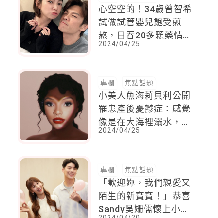
心空空的！34歲曾智希
試做試管嬰兒飽受煎
熬，日吞20多顆藥情緒
2024/04/25
波動大
專欄
焦點話題
小美人魚海莉貝利公開
罹患產後憂鬱症：感覺
像是在大海裡溺水，努
2024/04/25
力不讓自己淹死
專欄
焦點話題
「歡迎妳，我們親愛又
陌生的新寶寶！」恭喜
Sandy吳姍儒懷上小公
2024/04/20