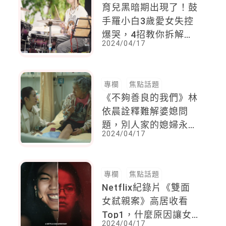
育兒黑暗期出現了！鼓
手羅小白3歲愛女失控
爆哭，4招教你拆解孩
2024/04/17
子情緒小炸彈
專欄
焦點話題
《不夠善良的我們》林
依晨詮釋難解婆媳問
題，別人家的媳婦永遠
2024/04/17
更迷人？
專欄
焦點話題
Netflix紀錄片《雙面
女弒親案》高居收看
Top1，什麼原因讓女
2024/04/17