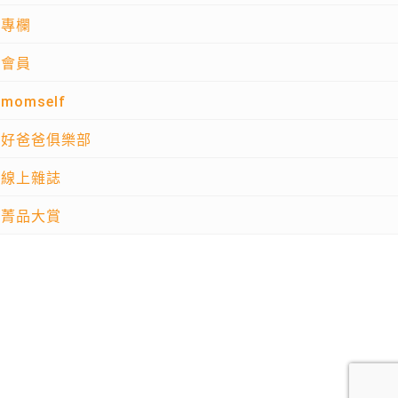
專欄
會員
momself
好爸爸俱樂部
線上雜誌
菁品大賞