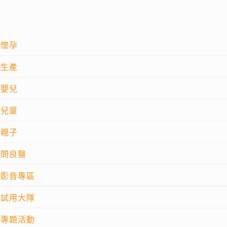
懷孕
生產
嬰兒
兒童
親子
問良醫
影音專區
試用大隊
專題活動