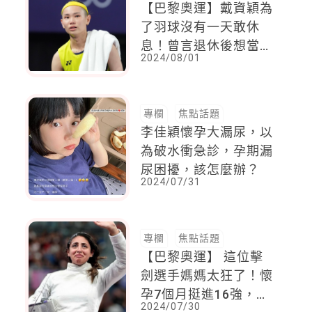
【巴黎奧運】戴資穎為
了羽球沒有一天敢休
息！曾言退休後想當三
2024/08/01
寶媽，環遊世界
專欄
焦點話題
李佳穎懷孕大漏尿，以
為破水衝急診，孕期漏
尿困擾，該怎麼辦？
2024/07/31
專欄
焦點話題
【巴黎奧運】 這位擊
劍選手媽媽太狂了！懷
孕7個月挺進16強，貼
2024/07/30