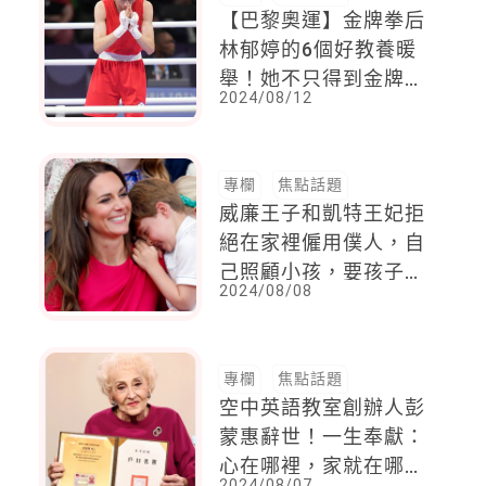
【巴黎奧運】金牌拳后
林郁婷的6個好教養暖
舉！她不只得到金牌，
2024/08/12
更贏得世界的尊重
專欄
焦點話題
威廉王子和凱特王妃拒
絕在家裡僱用僕人，自
己照顧小孩，要孩子都
2024/08/08
會做家事
專欄
焦點話題
空中英語教室創辦人彭
蒙惠辭世！一生奉獻：
心在哪裡，家就在哪
2024/08/07