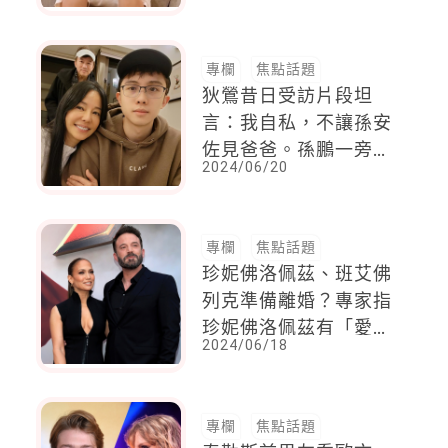
我一起勇敢」
專欄
焦點話題
狄鶯昔日受訪片段坦
言：我自私，不讓孫安
佐見爸爸。孫鵬一旁拭
2024/06/20
淚。
專欄
焦點話題
珍妮佛洛佩茲、班艾佛
列克準備離婚？專家指
珍妮佛洛佩茲有「愛情
2024/06/18
成癮」，什麼是愛情成
癮
專欄
焦點話題