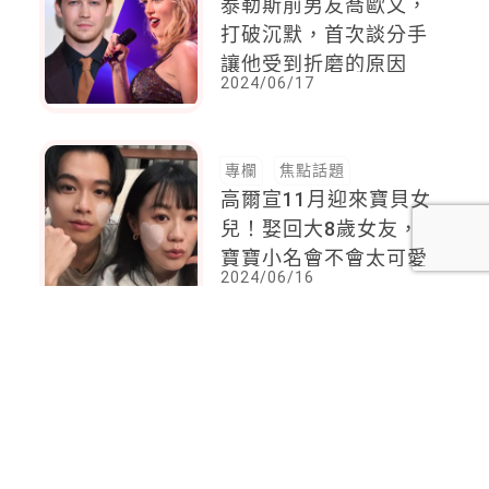
泰勒斯前男友喬歐文，
打破沉默，首次談分手
讓他受到折磨的原因
2024/06/17
專欄
焦點話題
高爾宣11月迎來寶貝女
兒！娶回大8歲女友，
寶寶小名會不會太可愛
2024/06/16
<
1
2
...
55
56
57
58
59
60
61
...
83
84
>