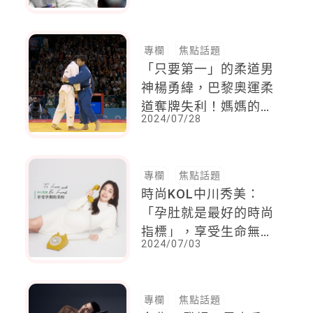
文說到：丈夫和家人的
信任，才能走到這一步
專欄
焦點話題
「只要第一」的柔道男
神楊勇緯，巴黎奧運柔
道奪牌失利！媽媽的加
2024/07/28
油聲是力量
專欄
焦點話題
時尚KOL中川秀美：
「孕肚就是最好的時尚
指標」，享受生命無與
2024/07/03
倫比的美麗
專欄
焦點話題