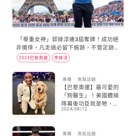
「舉重女神」郭婞淳連3屆奪牌！成功絕
非僥倖，凡走過必留下痕跡，不管足跡有
多小！
2024巴黎奧運
李婞淳
專欄
焦點話題
【巴黎奧運】最可愛的
「狗醫生」！美國體操
隊幕後功臣就是牠，每
2024/08/12
個人都想得到牠愛的抱
抱
專欄
焦點話題