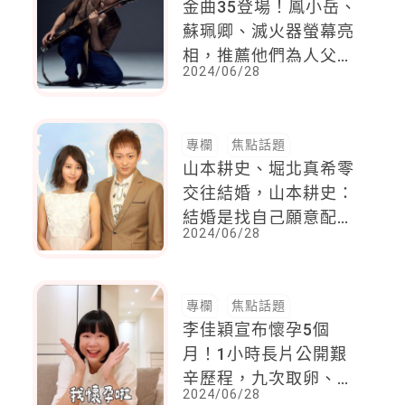
金曲35登場！鳳小岳、
蘇珮卿、滅火器螢幕亮
相，推薦他們為人父母
2024/06/28
後給家庭的溫柔歌單
專欄
焦點話題
山本耕史、堀北真希零
交往結婚，山本耕史：
結婚是找自己願意配合
2024/06/28
的人
專欄
焦點話題
李佳穎宣布懷孕5個
月！1小時長片公開艱
辛歷程，九次取卵、兩
2024/06/28
次植入，感謝寶寶「陪