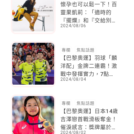
懷孕也可以鬆一下！百
靈果凱莉：「適時的
『擺爛』和『交給別
2024/08/06
人』，也沒關係！」，
當個最chill的孕媽咪
專欄
焦點話題
【巴黎奧運】羽球「麟
洋配」金牌二連霸！激
戰中發揮實力，7點帶
2024/08/04
你認識他們的好感情
專欄
焦點話題
【巴黎奧運】日本14歲
吉澤戀首戰滑板奪金！
催淚感言：獎牌屬於
2024/08/02