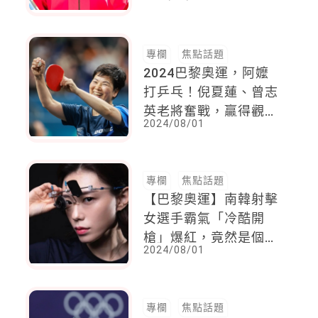
我，也屬於我的爸爸，
他的付出讓我完成夢想
專欄
焦點話題
2024巴黎奧運，阿嬤
打乒乓！倪夏蓮、曾志
英老將奮戰，贏得觀眾
2024/08/01
歡呼！
專欄
焦點話題
【巴黎奧運】南韓射擊
女選手霸氣「冷酷開
槍」爆紅，竟然是個媽
2024/08/01
媽，連馬斯克也朝聖
專欄
焦點話題