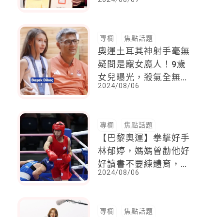
裡，而我的心在這，台
灣就是我的家
專欄
焦點話題
奧運土耳其神射手毫無
疑問是寵女魔人！9歲
女兒曝光，殺氣全無秒
2024/08/06
變慈父：世界上最重要
的人就是她
專欄
焦點話題
【巴黎奧運】拳擊好手
林郁婷，媽媽曾勸他好
好讀書不要練體育，帶
2024/08/06
你了解他如何練出強大
心智
專欄
焦點話題