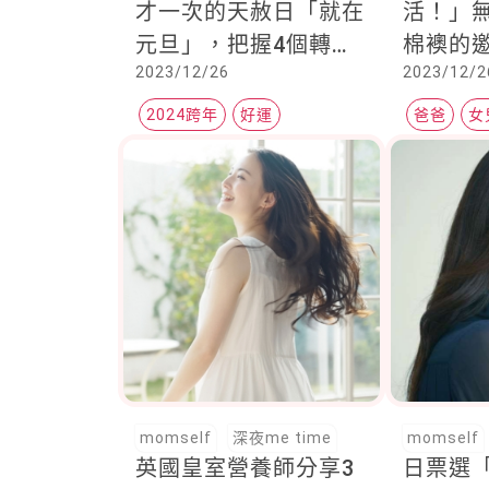
才一次的天赦日「就在
活！」
元旦」，把握4個轉運
棉襖的
2023/12/26
2023/12/2
時機，新年祈福好運連
拔打扮
連就靠它
2024跨年
好運
爸爸
女
momself
深夜me time
momself
英國皇室營養師分享3
日票選