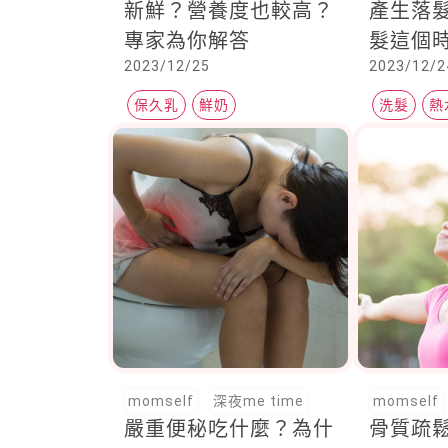
新鮮？營養度也較高？
產生落
專家為你解答
髮這個
2023/12/25
2023/12/2
髮前後
保久乳
鮮奶
洗髮
熱
momself
深夜me time
momself
嚴重便秘吃什麼？為什
骨質疏