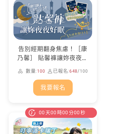
告別經期翻身焦慮！［康
乃馨］ 貼馨褲讓妳夜夜好
眠
數量:
已報名:
/
100
648
100
我要報名
00
天
00
時
00
分
00
秒