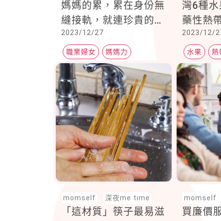
媽媽的累，累在身份無
灣6種
縫接軌，就連珍貴的特
藥性熱
2023/12/27
2023/12/2
休日，還是想留給孩子
患者感
40%
職業婦女
媽媽力
水果
熱
念珠菌菌
momself
深夜me time
momself
「這材質」筷子最易滋
買廉價