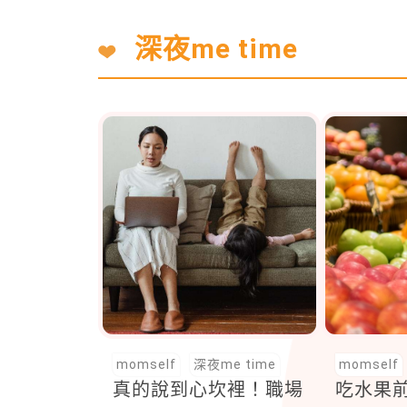
深夜me time
momself
深夜me time
momself
真的說到心坎裡！職場
吃水果