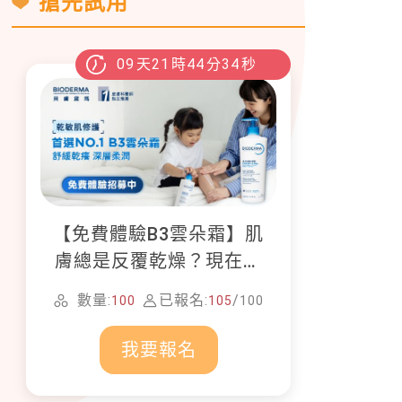
搶先試用
09
天
21
時
44
分
32
秒
【免費體驗B3雲朵霜】肌
膚總是反覆乾燥？現在就
加入貝膚黛瑪修護體驗計
數量:
已報名:
/
100
105
100
畫！
我要報名