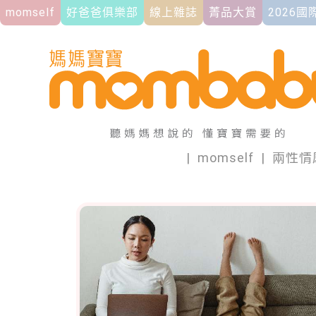
momself
好爸爸俱樂部
線上雜誌
菁品大賞
2026
|
momself
|
兩性情