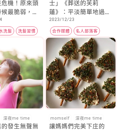
髮危機！原來頭
士」《葬送的芙莉
時候最脆弱，洗
蓮》：平淡簡單地過好
4
2023/12/23
梳子用法大不同
每一天，感受遇見的美
好
水洗髮
洗髮習慣
合作媒體
名人部落客
女子學
深夜me time
momself
深夜me time
鬆的發生無聲無
讓媽媽們完美下庄的