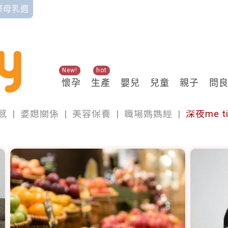
國際母乳週
New!
hot
懷孕
生產
嬰兒
兒童
親子
問
momself
感
|
婆媳關係
|
美容保養
|
職場媽媽經
|
深夜me t