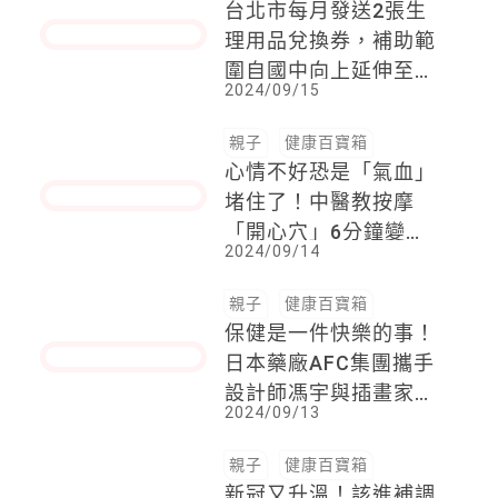
能瘦小腹瘦手臂
親子
健康百寶箱
台北市每月發送2張生
理用品兌換券，補助範
圍自國中向上延伸至高
2024/09/15
中職一年級女學生
親子
健康百寶箱
心情不好恐是「氣血」
堵住了！中醫教按摩
「開心穴」6分鐘變快
2024/09/14
樂
親子
健康百寶箱