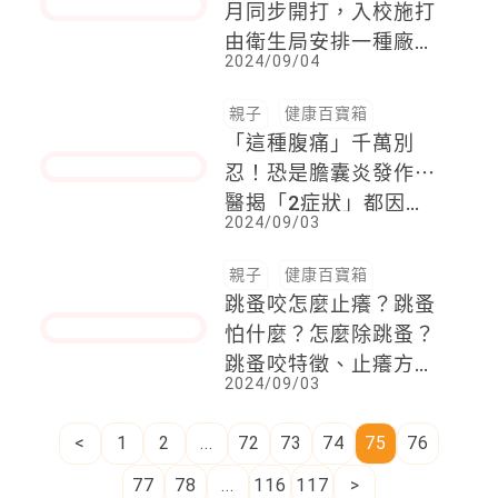
原因
親子
健康百寶箱
圓形禿會自己好嗎？醫
曝「落髮範圍」逾這比
例難恢復：小心變宇宙
2024/09/08
禿
親子
健康百寶箱
公費流感、新冠疫苗10
月同步開打，入校施打
由衛生局安排一種廠
2024/09/04
牌，家長不能指定