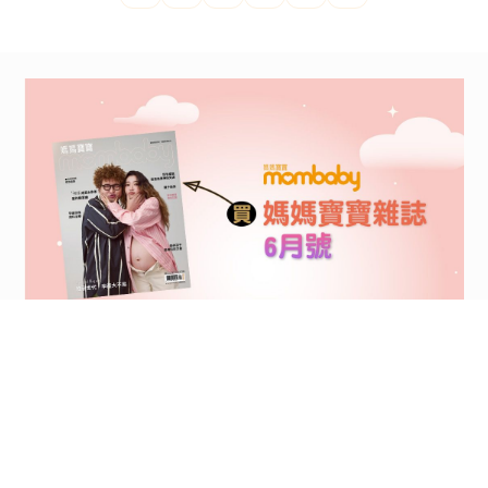
親子
健康百寶箱
「這種腹痛」千萬別
忍！恐是膽囊炎發作⋯
醫揭「2症狀」都因結
2024/09/03
石卡住
親子
健康百寶箱
跳蚤咬怎麼止癢？跳蚤
怕什麼？怎麼除跳蚤？
跳蚤咬特徵、止癢方法
2024/09/03
一次看
<
1
2
...
72
73
74
75
76
77
78
...
116
117
>