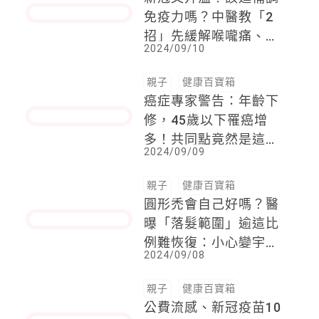
保健是一件快樂的事！
日本藥廠AFC集團攜手
設計師馮宇與插畫家
2024/09/13
WHOSMiNG，時髦可
愛包裝，展現愛自己好
心情
親子
健康百寶箱
新冠又升溫！該進補調
免疫力嗎？中醫教「2
招」先緩解喉嚨痛、乾
2024/09/10
咳
親子
健康百寶箱
癌症專家警告：年齡下
修，45歲以下罹癌增
多！共同點竟然是這個
2024/09/09