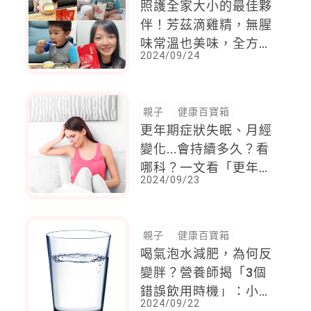
照護全家大小的最佳夥
伴！芳茲滴雞精，無腥
味常溫也美味，全方位
2024/09/24
的保健營養就從芳茲滴
雞精開始
親子
健康百寶箱
更年期症狀失眠、月經
變化...會持續多久？看
哪科？一文看「更年期
2024/09/23
症狀自我檢測表」
親子
健康百寶箱
喝氣泡水減肥，為何反
變胖？營養師揭「3個
錯誤飲用時機」：小心
2024/09/22
脹氣、胃食道逆流都上