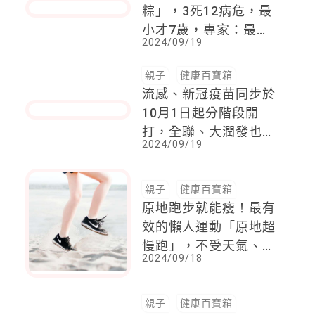
台東致命「蝸牛小米
粽」，3死12病危，最
小才7歲，專家：最新
2024/09/19
結果兇手可能是它 !
親子
健康百寶箱
流感、新冠疫苗同步於
10月1日起分階段開
打，全聯、大潤發也可
2024/09/19
以接種
親子
健康百寶箱
原地跑步就能瘦！最有
效的懶人運動「原地超
慢跑」，不受天氣、空
2024/09/18
間所限制，在家追劇就