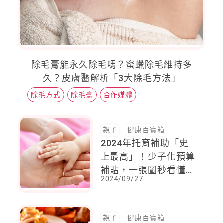
除毛膏能永久除毛嗎？蜜蠟除毛維持多
久？皮膚醫解析「3大除毛方法」
除毛方式
除毛膏
合作媒體
親子
健康百寶箱
2024年托育補助「史
上最高」！少子化預算
補貼，一張圖秒看懂托
2024/09/27
育補助，送托準公共托
嬰中心金額最高
親子
健康百寶箱