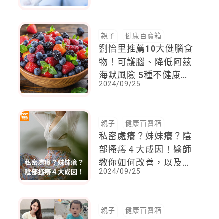
次看
親子
健康百寶箱
劉怡里推薦10大健腦食
物！可護腦、降低阿茲
海默風險 5種不健康食
2024/09/25
物要減少攝取頻率
親子
健康百寶箱
私密處癢？妹妹癢？陰
部搔癢４大成因！醫師
教你如何改善，以及何
2024/09/25
時該就醫
親子
健康百寶箱