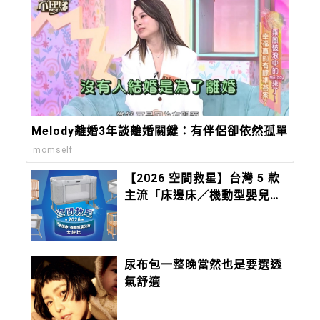
Melody離婚3年談離婚關鍵：有伴侶卻依然孤單
momself
【2026 空間救星】台灣 5 款
主流「床邊床／機動型嬰兒
床」評比：Chicco Next2Me
Forever，都會育兒的終極解
方
尿布包一整晚當然也是要選透
氣舒適