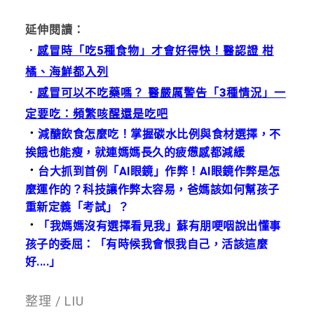
延伸閱讀：
．
感冒時「吃5種食物」才會好得快！醫認證 柑
橘、海鮮都入列
．
感冒可以不吃藥嗎？ 醫嚴厲警告「3種情況」一
定要吃：頻繁咳醒還是吃吧
．
減醣飲食怎麼吃！掌握碳水比例與食材選擇，不
挨餓也能瘦，就連媽媽長久的疲憊感都減緩
．
台大抓到首例「AI眼鏡」作弊！AI眼鏡作弊是怎
麼運作的？科技讓作弊太容易，爸媽該如何幫孩子
重新定義「考試」？
．
「我媽媽沒有選擇看見我」蘇有朋哽咽說出懂事
孩子的委屈：「有時候我會恨我自己，活該這麼
好....」
整理 / LIU