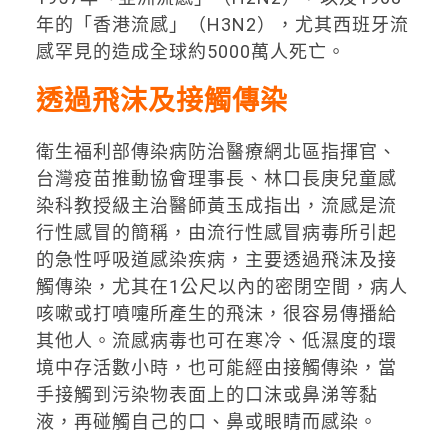
年的「香港流感」（H3N2），尤其西班牙流
感罕見的造成全球約5000萬人死亡。
透過飛沫及接觸傳染
衛生福利部傳染病防治醫療網北區指揮官、
台灣疫苗推動協會理事長、林口長庚兒童感
染科教授級主治醫師黃玉成指出，流感是流
行性感冒的簡稱，由流行性感冒病毒所引起
的急性呼吸道感染疾病，主要透過飛沫及接
觸傳染，尤其在1公尺以內的密閉空間，病人
咳嗽或打噴嚏所產生的飛沫，很容易傳播給
其他人。流感病毒也可在寒冷、低濕度的環
境中存活數小時，也可能經由接觸傳染，當
手接觸到污染物表面上的口沫或鼻涕等黏
液，再碰觸自己的口、鼻或眼睛而感染。