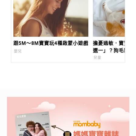
跟5M～8M寶寶玩4種啟蒙小遊戲
擔憂過敏．寶寶與
選一」？狗毛貓毛
嬰兒
原，真正的元兇是
兒童