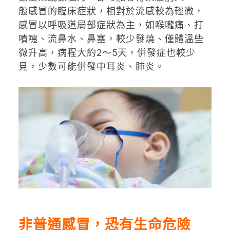
般感冒的臨床症狀，相對於流感較為輕微，
感冒以呼吸道局部症狀為主，如喉嚨痛、打
噴嚏、流鼻水、鼻塞，較少發燒、僅體溫些
微升高，病程大約2～5天，併發症也較少
見，少數可能併發中耳炎、肺炎。
非普通感冒，恐有生命危險