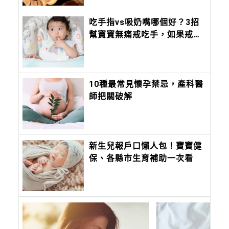
吃手指vs吸奶嘴哪個好？3招
幫寶寶無痛戒吃手，如果戒不
掉要注意4警訊
10種最常見懷孕禁忌，產科醫
師把關破解
新生兒報戶口懶人包！寶寶健
保、各縣市生育補助一次看