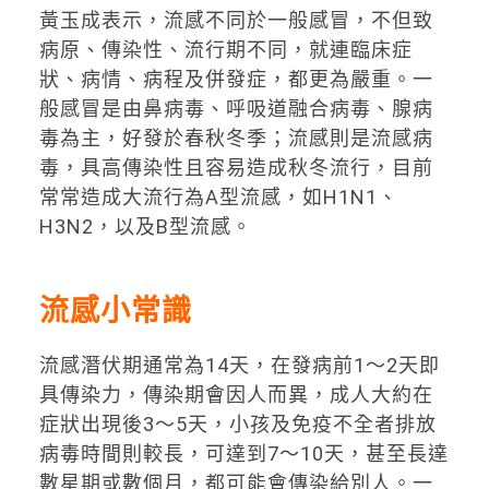
黃玉成表示，流感不同於一般感冒，不但致
病原、傳染性、流行期不同，就連臨床症
狀、病情、病程及併發症，都更為嚴重。一
般感冒是由鼻病毒、呼吸道融合病毒、腺病
毒為主，好發於春秋冬季；流感則是流感病
毒，具高傳染性且容易造成秋冬流行，目前
常常造成大流行為A型流感，如H1N1、
H3N2，以及B型流感。
流感小常識
流感潛伏期通常為14天，在發病前1～2天即
具傳染力，傳染期會因人而異，成人大約在
症狀出現後3～5天，小孩及免疫不全者排放
病毒時間則較長，可達到7～10天，甚至長達
數星期或數個月，都可能會傳染給別人。一