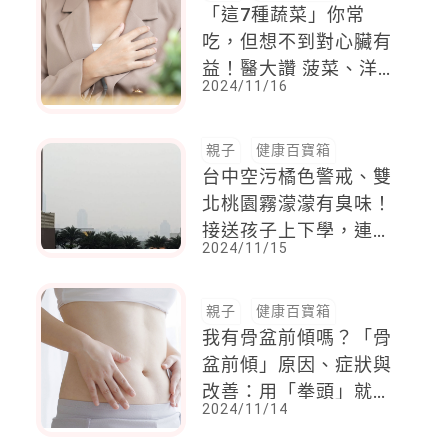
「這7種蔬菜」你常
吃，但想不到對心臟有
益！醫大讚 菠菜、洋
2024/11/16
蔥上榜
親子
健康百寶箱
台中空污橘色警戒、雙
北桃園霧濛濛有臭味！
接送孩子上下學，連開
2024/11/15
車門也會增加PM2.5暴
露量！4建議保護孩子
親子
健康百寶箱
我有骨盆前傾嗎？「骨
盆前傾」原因、症狀與
改善：用「拳頭」就能
2024/11/14
檢測 我有骨盆前傾
嗎？