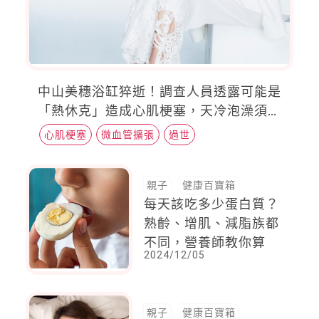
中山美穗浴缸猝逝！調查人員透露可能是
「熱休克」造成心肌梗塞，天冷泡澡須注
意
心肌梗塞
微血管擴張
過世
親子
健康百寶箱
每天該吃多少蛋白質？
熟齡、增肌、減脂族都
不同，營養師教你算
2024/12/05
親子
健康百寶箱