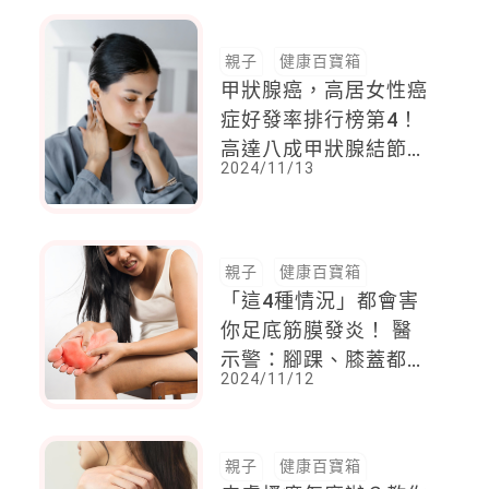
親子
健康百寶箱
甲狀腺癌，高居女性癌
症好發率排行榜第4！
高達八成甲狀腺結節，
2024/11/13
屬良性腫瘤關
親子
健康百寶箱
「這4種情況」都會害
你足底筋膜發炎！ 醫
示警：腳踝、膝蓋都可
2024/11/12
能遭殃
親子
健康百寶箱