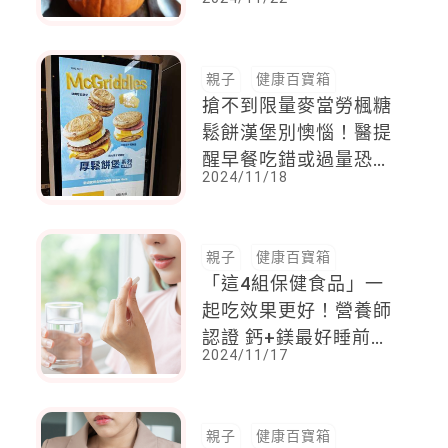
親子
健康百寶箱
搶不到限量麥當勞楓糖
鬆餅漢堡別懊惱！醫提
醒早餐吃錯或過量恐怖
2024/11/18
後果
親子
健康百寶箱
「這4組保健食品」一
起吃效果更好！營養師
認證 鈣+鎂最好睡前補
2024/11/17
充
親子
健康百寶箱