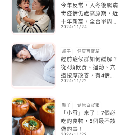
今年反常，入冬後腸病
毒疫情仍處高原期，近
十年新高，全台單周逾
2024/11/24
2萬人感染，估疫情持
續到「這時候」
親子
健康百寶箱
經前症候群如何緩解？
從4類飲食、運動、穴
道按摩改善，有4情形
2024/11/22
快就醫
親子
健康百寶箱
「小雪」來了！7個必
吃的食物，5個最不該
做的事！
2024/11/22