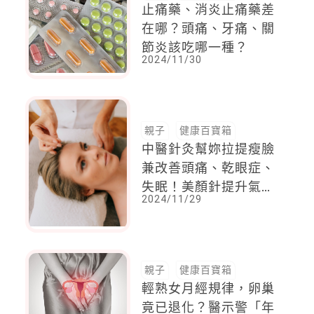
止痛藥、消炎止痛藥差
在哪？頭痛、牙痛、關
節炎該吃哪一種？
2024/11/30
親子
健康百寶箱
中醫針灸幫妳拉提瘦臉
兼改善頭痛、乾眼症、
失眠！美顏針提升氣
2024/11/29
色、健康全靠它，但禁
忌多，孕婦、出血性體
質須謹慎！
親子
健康百寶箱
輕熟女月經規律，卵巢
竟已退化？醫示警「年