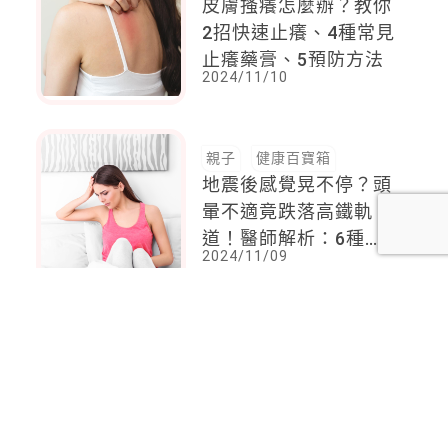
皮膚搔癢怎麼辦？教你
2招快速止癢、4種常見
止癢藥膏、5預防方法
2024/11/10
親子
健康百寶箱
地震後感覺晃不停？頭
暈不適竟跌落高鐵軌
道！醫師解析：6種狀
2024/11/09
況常有頭暈問題，有一
症狀要小心是中風前兆
<
1
2
...
66
67
68
69
70
71
72
...
116
117
>