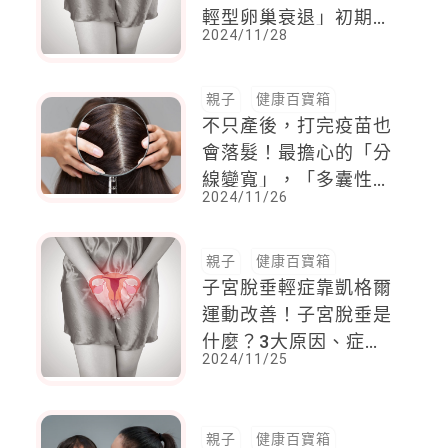
輕型卵巢衰退」初期無
2024/11/28
症狀
親子
健康百寶箱
不只產後，打完疫苗也
會落髮！最擔心的「分
線變寬」，「多囊性卵
2024/11/26
巢症候群」都是原因？
就讓皮膚科醫師幫你一
一破解
親子
健康百寶箱
子宮脫垂輕症靠凱格爾
運動改善！子宮脫垂是
什麼？3大原因、症
2024/11/25
狀、治療方式
親子
健康百寶箱