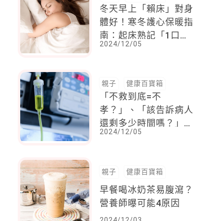
冬天早上「賴床」對身
體好！寒冬護心保暖指
南：起床熟記「1口
2024/12/05
訣」
親子
健康百寶箱
「不救到底=不
孝？」、「該告訴病人
還剩多少時間嗎？」
2024/12/05
病房裡的兩難：是救
他，還是讓他不得善
終？
親子
健康百寶箱
早餐喝冰奶茶易腹瀉？
營養師曝可能4原因
2024/12/03