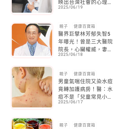
映出台灣社會的心理健
2025/06/19
康問題日益嚴峻
親子
健康百寶箱
醫界巨擘林芳郁失智5
年曝光！曾是三大醫院
院長，心臟權威，妻林
2025/06/18
靜芸首談照護心聲：
「謝謝你，還願意留下
來陪我」
親子
健康百寶箱
男童氣喘住院又染水痘
竟轉加護病房！醫：水
痘不是「兒童常見小
2025/06/17
病」，對某些族群來說
可能致命
親子
健康百寶箱