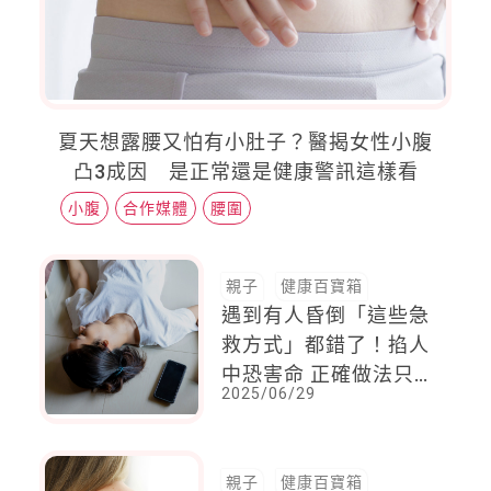
夏天想露腰又怕有小肚子？醫揭女性小腹
凸3成因 是正常還是健康警訊這樣看
小腹
合作媒體
腰圍
親子
健康百寶箱
遇到有人昏倒「這些急
救方式」都錯了！掐人
中恐害命 正確做法只
2025/06/29
有這4步
親子
健康百寶箱