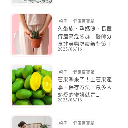
看，一眼選出你的命定
滴雞精
親子
健康百寶箱
久坐族、孕媽咪、長輩
痔瘡高危險群 醫師分
享非藥物舒緩新對策！
2025/06/16
親子
健康百寶箱
芒果季來了！土芒果產
季、保存方法，最多人
熱愛的蜜餞就是
2025/06/16
「它」，涼拌創意料讓
你大開胃口
親子
健康百寶箱