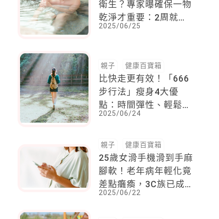
衛生？專家曝確保一物
乾淨才重要：2周就要
2025/06/25
換
親子
健康百寶箱
比快走更有效！「666
步行法」瘦身4大優
點：時間彈性、輕鬆養
2025/06/24
成習慣，還能提升新陳
代謝
親子
健康百寶箱
25歲女滑手機滑到手麻
腳軟！老年病年輕化竟
差點癱瘓，3C族已成
2025/06/22
高危群，「這些事」千
萬也要提防