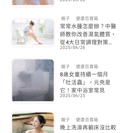
疫藥物輔助治療與
PARP抑制劑雙雙納健
保
親子
健康百寶箱
常常水腫怎麼辦？中醫
師教你改善濕氣體質，
從4大日常調理對策做
2025/06/26
起
親子
健康百寶箱
8歲女童持續一個月
「吐活蟲」，元兇是
它！家中浴室常見
2025/06/25
親子
健康百寶箱
晚上洗澡再躺床沒比較