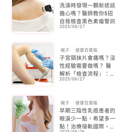
洗澡時發現一顆新痣該
擔心嗎？醫師教你5招
自我檢查黑色素瘤警訊
2025/06/27
親子
健康百寶箱
子宮頸抹片會痛嗎？沒
性經驗需要做嗎？ 醫
解析「檢查流程」：Ｏ
2025/06/27
小時內別愛愛
親子
健康百寶箱
早期三陰性乳癌患者的
眼淚少一點，希望多一
點！治療接軌國際，免
2025/06/26