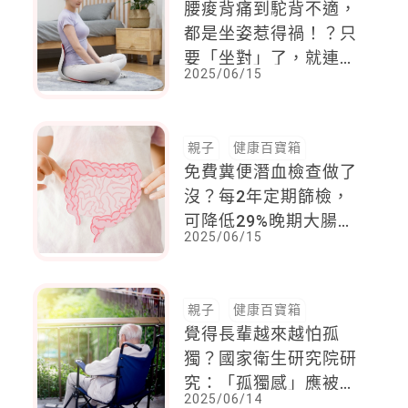
腰痠背痛到駝背不適，
都是坐姿惹得禍！？只
要「坐對」了，就連產
2025/06/15
後媽媽的姿勢不良都好
轉了
親子
健康百寶箱
免費糞便潛血檢查做了
沒？每2年定期篩檢，
可降低29%晚期大腸癌
2025/06/15
發生率與35%死亡率
親子
健康百寶箱
覺得長輩越來越怕孤
獨？國家衛生研究院研
究：「孤獨感」應被視
2025/06/14
為認知退化的重要預測