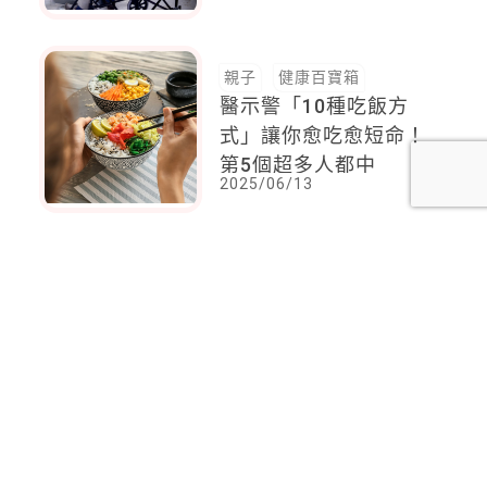
指標
親子
健康百寶箱
醫示警「10種吃飯方
式」讓你愈吃愈短命！
第5個超多人都中
2025/06/13
<
1
2
...
44
45
46
47
48
49
50
...
116
117
>