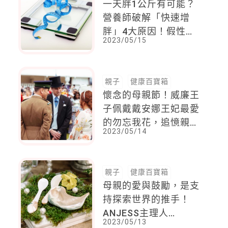
一天胖1公斤有可能？
營養師破解「快速增
胖」4大原因！假性肥
2023/05/15
胖全因為生活習慣
親子
健康百寶箱
懷念的母親節！威廉王
子佩戴戴安娜王妃最愛
的勿忘我花，追憶親愛
2023/05/14
的媽媽
親子
健康百寶箱
母親的愛與鼓勵，是支
持探索世界的推手！
ANJESS主理人
2023/05/13
Angela，以家出發帶