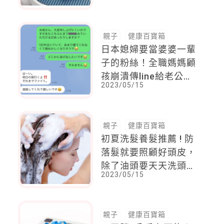
性
親子
健康百寶箱
日本媳婦要當婆婆一輩
子的粉絲！全職媽媽顧
孩崩潰傳line給老公的
2023/05/15
媽！她秒回：很開心妳
找我幫忙， 我現在搭
新幹線過去
親子
健康百寶箱
初夏洗髮養髮推薦 ! 防
落髮就要照顧好頭皮，
除了油頭要天天洗頭，
2023/05/15
水溫不要超過這個溫度
親子
健康百寶箱