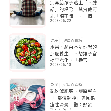
別再給孩子貼上「不聽
話」的標籤，其實他可
能「聽不懂」、「情緒
2023/05/22
中」，或是「辦不到」
親子
健康百寶箱
水果、蔬菜不是你想的
那麼養生！不想讓子宮
提早老化，「養宮」必
2023/05/18
知3件事：食物、穴
道、運動一次學起來
親子
健康百寶箱
亂吃減肥藥、膠原蛋白
「1部位超腫」驚見狼
瘡性腎炎！醫：好發女
2023/05/17