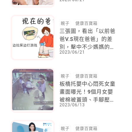
不能放下！也許是這句
「對不起」來得太慢
親子
健康百寶箱
三張圖，看出「以前爸
爸V.S現在爸爸」的差
別，擊中不少媽媽的
2023/06/21
心，也有網友：還好我
老公宜古宜今
親子
健康百寶箱
板橋托嬰中心悶死女童
畫面曝光！9個月女嬰
被棉被蓋頭、手腳壓制
2023/06/13
達20分鐘，最後身亡，
母親心碎控訴
親子
健康百寶箱