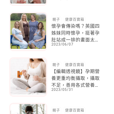
界！」願意用很多的日
子，去換來一天媽媽還
記得我
親子
健康百寶箱
懷孕會傳染嗎？英國四
姊妹同時懷孕，挺著孕
肚站成一排的畫面太可
2023/06/07
愛，期待小孩一起當同
班同學
親子
健康百寶箱
【編輯透視鏡】孕期營
養更重均衡攝取，攝取
不足，善用各式營養補
2023/05/31
充品
親子
健康百寶箱