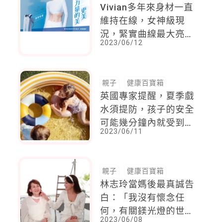
Vivian多年來身材一直
維持在線，女神級現
況，緊實曲線最大亮點
2023/06/12
就是川字線
親子
健康百寶箱
英國專家提醒，夏季戲
水須提防，孩子的安全
可能幾分鐘內就受到威
2023/06/11
脅！陽台戲水池或是游
泳池，這幾點要做到
親子
健康百寶箱
林志玲當媽後最真誠告
白：「我沒有懷念任
何，有關鎂光燈的世
2023/06/08