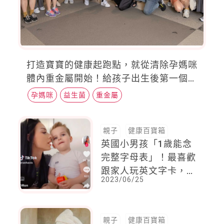
打造寶寶的健康起跑點，就從清除孕媽咪
體內重金屬開始！給孩子出生後第一個安
心見面禮
孕媽咪
益生菌
重金屬
親子
健康百寶箱
英國小男孩「1歲能念
完整字母表」！最喜歡
跟家人玩英文字卡，媽
2023/06/25
媽驕傲說到：他愛閱
讀，父母陪伴很重要
親子
健康百寶箱