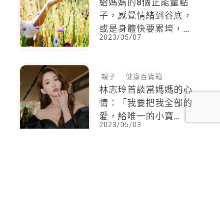
給媽媽的8個正能量點
子，感覺情緒到谷底，
或是身體快要累垮，開
2023/05/07
始轉念吧
親子
健康百寶箱
林志玲首談當媽媽的心
情：「我要把我全部的
愛，給唯一的小寶
2023/05/03
貝！」婚姻、家庭與孩
子，都帶給我無限的感
恩與感動
<
1
2
...
109
110
111
112
113
114
115
116
117
>