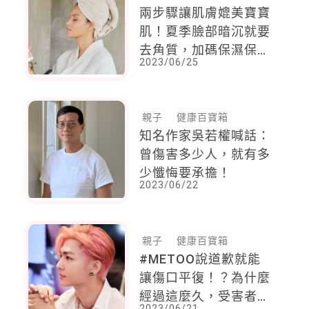
兩步驟讓肌膚媲美寶寶
肌！夏季臉部暗沉就要
去角質，加碼保濕保
2023/06/25
養，一點都不擔心粉刺
來找麻煩
親子
健康百寶箱
知名作家吳若權喊話：
曾傷害多少人，就有多
少懺悔要承擔！
2023/06/22
親子
健康百寶箱
#METOO說道歉就能
讓傷口平復！？為什麼
經過這麼久，受害者還
2023/06/21