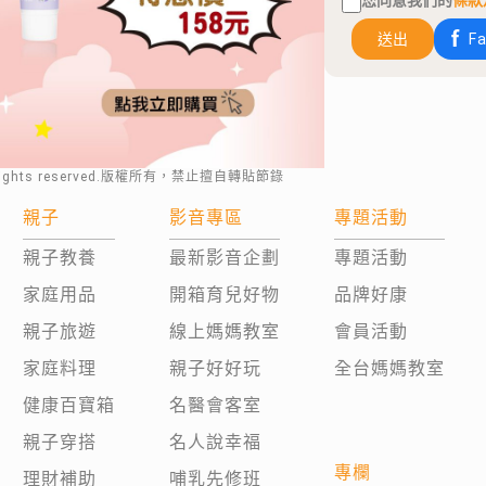
您同意我們的
條款
送出
F
rights reserved.版權所有，禁止擅自轉貼節錄
親子
影音專區
專題活動
親子教養
最新影音企劃
專題活動
家庭用品
開箱育兒好物
品牌好康
親子旅遊
線上媽媽教室
會員活動
家庭料理
親子好好玩
全台媽媽教室
健康百寶箱
名醫會客室
親子穿搭
名人說幸福
專欄
理財補助
哺乳先修班