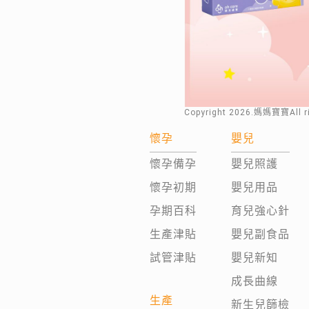
Copyright
2026
.媽媽寶寶All 
懷孕
嬰兒
懷孕備孕
嬰兒照護
懷孕初期
嬰兒用品
孕期百科
育兒強心針
生產津貼
嬰兒副食品
試管津貼
嬰兒新知
成長曲線
生產
新生兒篩檢