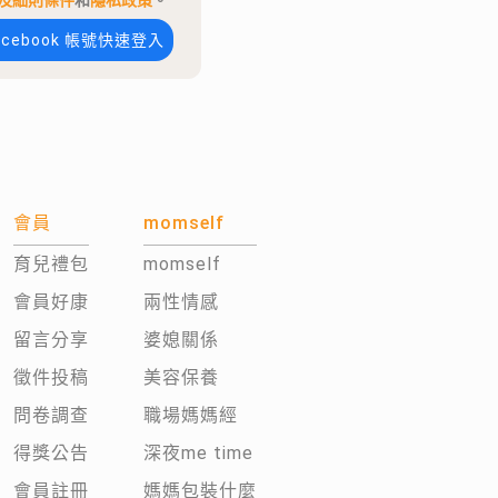
及細則條件
和
隱私政策
。
acebook 帳號快速登入
會員
momself
育兒禮包
momself
會員好康
兩性情感
留言分享
婆媳關係
徵件投稿
美容保養
問卷調查
職場媽媽經
得獎公告
深夜me time
會員註冊
媽媽包裝什麼