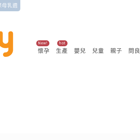
國際母乳週
New!
hot
懷孕
生產
嬰兒
兒童
親子
問
關鍵熱搜