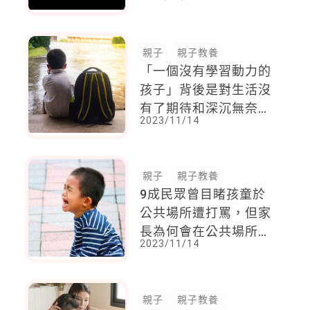
定走回大樓跳下。讀戴
志揚《誰讓青春沒有明
天》
親子
親子教養
「一個沒有學習動力的
孩子」背後是對生活沒
有了期待和深沉無奈，
2023/11/14
神老師：家庭教育真的
很重要
親子
親子教養
9成民眾曾目睹孩童於
公共場所遭打罵，但家
長為何會在公共場所過
2023/11/14
度管教？與旁人對哭鬧
小孩不耐煩有關
親子
親子教養