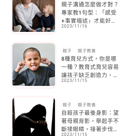
親子溝通怎麼做才對？
專家教1句型：「感受
+事實描述」才能好好
2023/11/16
說話
親子
親子教養
8種育兒方式，你是哪
一種？教育式育兒容易
讓孩子缺乏創造力，不
2023/11/15
想小孩太早叛逆，請避
免這樣的教養
親子
親子教養
自殺孩子最後身影：望
著母親背影，舉起手不
斷揉眼睛，接著步伐堅
2023/11/15