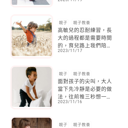
路對向呼喊孩子！快看
兒童交通安全影片
親子
親子教養
高敏兒的忍耐練習，長
大的過程都是需要時間
的，育兒路上我們陪孩
2023/11/17
子慢慢來
親子
親子教養
面對孩子的尖叫，大人
當下先冷靜是必要的做
法，往前推三秒想一
2023/11/16
想，「剛發生甚麼
事！」
親子
親子教養