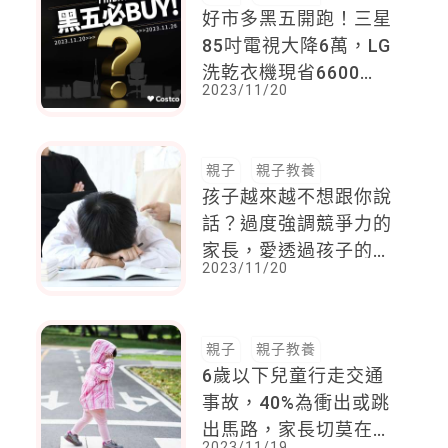
好市多黑五開跑！三星
85吋電視大降6萬，LG
洗乾衣機現省6600
2023/11/20
元，每天「這時間」公
布隔天優惠，好媽媽們
手刀搶起來
親子
親子教養
孩子越來越不想跟你說
話？過度強調競爭力的
家長，愛透過孩子的成
2023/11/20
就來榮耀自己，卻因此
失去他的心
親子
親子教養
6歲以下兒童行走交通
事故，40%為衝出或跳
出馬路，家長切莫在馬
2023/11/19