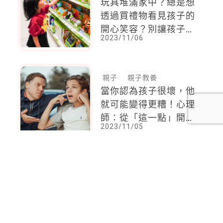
玩具堆滿家中？總是想
透過買禮物看見孩子的
開心笑容？別讓孩子誤
2023/11/06
以為「買的越多，就越
快樂」
親子
親子教養
當你認為孩子很壞，他
就可能變得更糟！心理
師：從「這一點」開始
2023/11/05
做起 ，放大再放大 ，
即使微不足道都需要
<
1
2
...
97
98
99
100
101
102
103
...
137
138
>