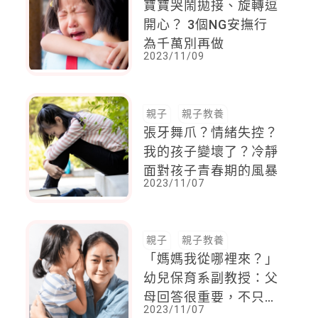
寶寶哭鬧拋接、旋轉逗
開心？ 3個NG安撫行
為千萬別再做
2023/11/09
親子
親子教養
張牙舞爪？情緒失控？
我的孩子變壞了？冷靜
面對孩子青春期的風暴
2023/11/07
親子
親子教養
「媽媽我從哪裡來？」
幼兒保育系副教授：父
母回答很重要，不只強
2023/11/07
調知識，重點在於……