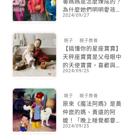
毒媽媽是怎麼煉成的？
為什麼她們明明愛孩
2024/09/27
子，卻還是讓孩子受傷
了？
親子
親子教養
【搞懂你的星座寶寶】
天秤座寶寶是父母眼中
的天使寶寶，喜歡與人
2024/09/25
交流，成長的過程特別
讓父母安心
親子
親子教養
原來《魔法阿媽》是黃
仲崑的媽、黃遠的阿
嬤！「晚上睡覺都要捏
2024/09/25
她耳垂」祖孫情令人動
容