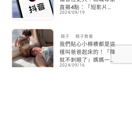
直揭4點：「短影片對
2024/09/19
這世代孩子很不友
善！」
親子
親子教養
我們貼心小棉襖都是這
樣叫爸爸起床的！「降
就不刺眼了」媽媽一旁
2024/09/16
笑到發抖
<
1
2
...
59
60
61
62
63
64
65
...
137
138
>