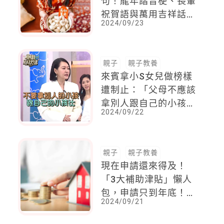
句！龍年諧音梗、長輩
祝賀語與萬用吉祥話通
2024/09/23
通都有！
親子
親子教養
來賓拿小S女兒做榜樣
遭制止：「父母不應該
拿別人跟自己的小孩比
2024/09/22
較，每個孩子都是獨特
的！」
親子
親子教養
現在申請還來得及！
「3大補助津貼」懶人
包，申請只到年底！房
2024/09/21
貸補助一次領三萬、老
舊家電換新也有錢拿？