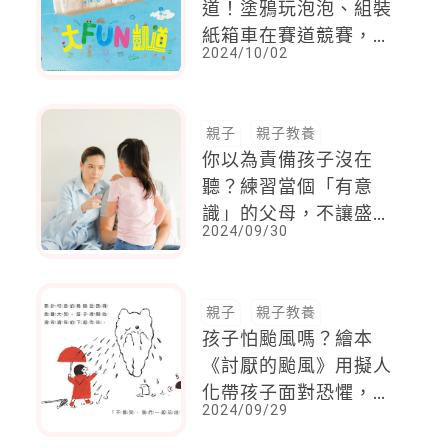
道！塗鴉玩泡泡、組裝
紙箱車在賽道競賽，還
2024/10/02
有扮家家酒好好玩
親子
親子教養
你以為責備孩子沒在
聽？練習當個「有意
識」的父母，不讓盛怒
2024/09/30
下話語傷了孩子的心
親子
親子教養
孩子怕颱風嗎？繪本
《討厭的颱風》用擬人
化帶孩子面對恐懼，認
2024/09/29
識颱風的另一面