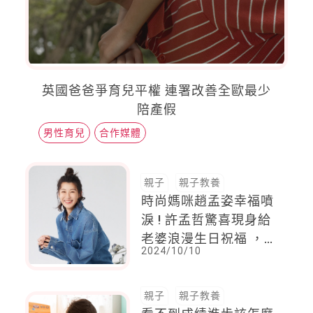
英國爸爸爭育兒平權 連署改善全歐最少
陪產假
男性育兒
合作媒體
親子
親子教養
時尚媽咪趙孟姿幸福噴
淚 ! 許孟哲驚喜現身給
老婆浪漫生日祝福 ，
2024/10/10
罕見一 家四口放閃
親子
親子教養