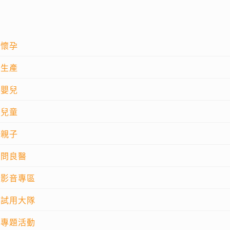
懷孕
生產
嬰兒
兒童
親子
問良醫
影音專區
試用大隊
專題活動