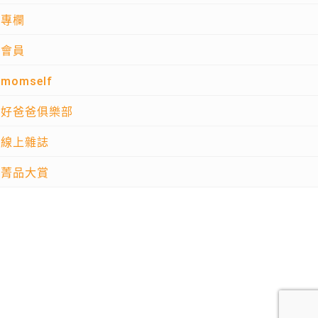
專欄
會員
momself
好爸爸俱樂部
線上雜誌
菁品大賞