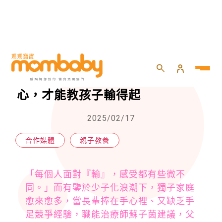
HOME
>
親子
>
親子教養
>
孩子輸了就崩潰倒地？大人先穩心，才能教孩子輸得起
孩子輸了就崩潰倒地？大人先穩
心，才能教孩子輸得起
2025/02/17
合作媒體
親子教養
「每個人面對『輸』，感受都有些微不
同。」而有鑒於少子化浪潮下，獨子家庭
愈來愈多，當長輩捧在手心裡、又缺乏手
足競爭經驗，職能治療師蘇子茵建議，父