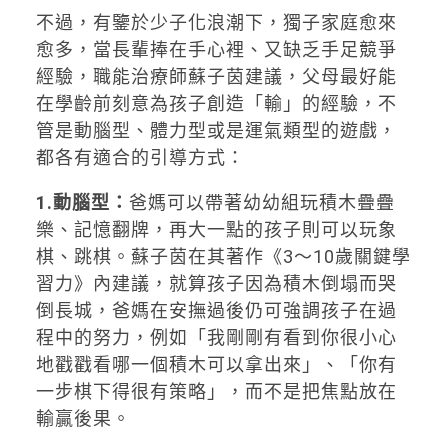
不過，有鑒於少子化浪潮下，獨子家庭愈來
愈多，當長輩捧在手心裡、又缺乏手足競爭
經驗，職能治療師蘇子茵建議，父母最好能
在學齡前刻意為孩子創造「輸」的經驗，不
管是動腦型、體力型或是運氣類型的遊戲，
都各有適合的引導方式：
1.動腦型：
爸媽可以帶著幼幼組玩積木疊疊
樂、記憶翻牌，再大一點的孩子則可以玩象
棋、跳棋。蘇子茵在其著作《3～10歲關鍵學
習力》內建議，就算孩子因為積木倒塌而哭
倒長城，爸媽在安撫過後仍可強調孩子在過
程中的努力，例如「我剛剛有看到你很小心
地戳戳看哪一個積木可以拿出來」、「你有
一步棋下得很有策略」，而不是把焦點放在
輸贏後果。