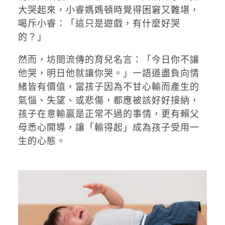
大哭起來，小睿媽媽頓時覺得困窘又難堪，
喝斥小睿：「這只是遊戲，有什麼好哭
的？」
然而，坊間流傳的育兒名言：「今日你不讓
他哭，明日他就讓你哭。」一語道盡負向情
緒皆有價值，當孩子因為不甘心輸而產生的
氣惱、失望、或悲傷，都應被該好好接納，
孩子在意輸贏是正常不過的事情，更有賴父
母悉心開導，讓「輸得起」成為孩子受用一
生的心態。