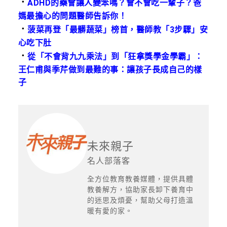
．
ADHD的藥會讓人變笨嗎？會不會吃一輩子？爸
媽最擔心的問題醫師告訴你！
．
菠菜再登「最髒蔬菜」榜首，醫師教「3步驟」安
心吃下肚
．
從「不會背九九乘法」到「狂拿獎學金學霸」：
王仁甫與季芹做到最難的事：讓孩子長成自己的樣
子
未來親子
名人部落客
全方位教育教養媒體，提供具體
教養解方，協助家長卸下養育中
的迷思及煩憂，幫助父母打造溫
暖有愛的家。