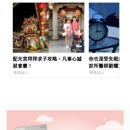
配天宮拜拜求子攻略，凡事心誠
你也深受失眠所苦
就會靈！
診所醫師劉耀文分
從日常建立與睡眠
媽媽談心
媽媽談心