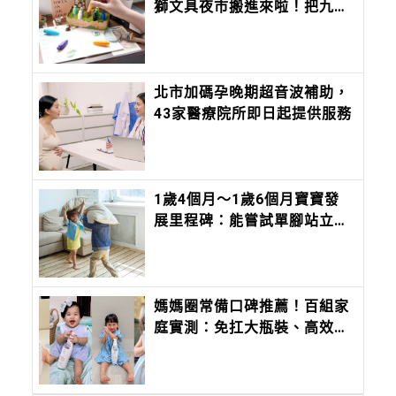
獅文具夜市搬進來啦！把九層
塔、香菜、麻油變成香味筆 ，
12 種台味香氣寫進筆尖
北市加碼孕晚期超音波補助，
43家醫療院所即日起提供服務
1歲4個月～1歲6個月寶寶發
展里程碑：能嘗試單腳站立、
行走時能合併不同動作
媽媽圈常備口碑推薦！百組家
庭實測：免扛大瓶裝、高效率
洗淨一次到位