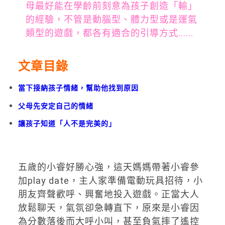
母最好能在學齡前刻意為孩子創造「輸」
的經驗，不管是動腦型、體力型或是運氣
類型的遊戲，都各有適合的引導方式......
文章目錄
當下接納孩子情緒，幫助他找到原因
父母先安定自己的情緒
讓孩子知道「人不是完美的」
五歲的小睿好勝心強，這天媽媽帶著小睿參
加play date，主人家準備電動玩具招待，小
朋友齊聲歡呼、興奮地投入遊戲。正當大人
放鬆聊天，氣氛卻急轉直下，原來是小睿因
為分數落後而大呼小叫，甚至負氣摔了遙控