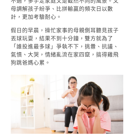
不過，多手足家庭又是截然不同的風景。父
母調解孩子紛爭、比拼輸贏的頻次日以數
計，更加考驗耐心。
假日的早晨，操忙家事的母親側耳聽見孩子
丟球玩耍，結果不到十分鐘，雙方就為了
「誰投進最多球」爭執不下，挑釁、抗議、
氣憤、大哭，情緒亂流在家四竄，搞得雞飛
狗跳爸媽心累。