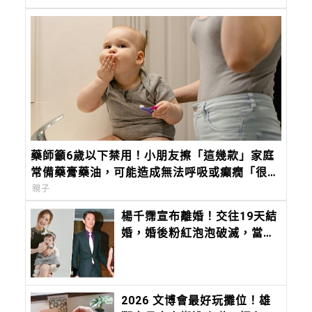
藥師籲6歲以下禁用！小朋友擦「這幾款」家庭
常備藥膏藥油，可能造成無法呼吸或癲癇「很危
險」
親子
楊千霈宣布離婚！交往19天結
婚，婚後粉紅泡泡破滅，當時
老公：「不會有人天天談戀
愛，那只是偶像劇，我們要學
會過生活。」
2026 文博會最好玩攤位！雄