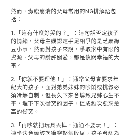
然而，瀕臨崩潰的父母常用的NG排解語包
括：
1.「這有什麼好哭的？」：這句話否定孩子
的情緒，父母主觀認定手足相爭的是芝麻綠
豆小事，然而對孩子來說，爭取家中有限的
資源、父母的讚許關愛，都是攸關幸福的大
事。
2.「你就不要理他！」：通常父母會要求年
紀大的孩子，面對弟弟妹妹的吵鬧或挑釁必
須冷靜自制，但長久下來會導致兄姊心生不
平，埋下下次衝突的因子，促成頻次愈來愈
高的衝突。
3.「再吵就把玩具丟掉，通通不要玩！」：
連坐法會讓該次衝突怒氣收尾，孩子會認為