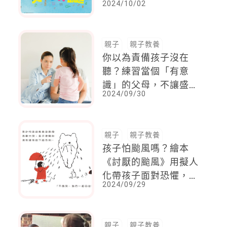
2024/10/02
有扮家家酒好好玩
親子
親子教養
你以為責備孩子沒在
聽？練習當個「有意
識」的父母，不讓盛怒
2024/09/30
下話語傷了孩子的心
親子
親子教養
孩子怕颱風嗎？繪本
《討厭的颱風》用擬人
化帶孩子面對恐懼，認
2024/09/29
識颱風的另一面
親子
親子教養