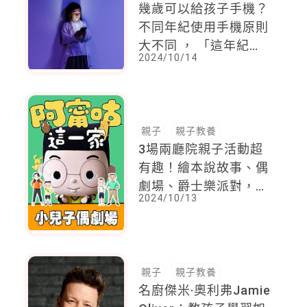
幾歲可以給孩子手機？
不同年紀使用手機原則
大不同 ， 「這年紀」
2024/10/14
明確管理時間才能避免
影響視力
親子
親子教養
3場兩廳院親子活動超
有趣！繪本說故事、偶
劇場、爵士樂派對，忍
2024/10/13
不住帶孩子走進玩一
回！
親子
親子教養
名廚傑米·奧利弗Jamie