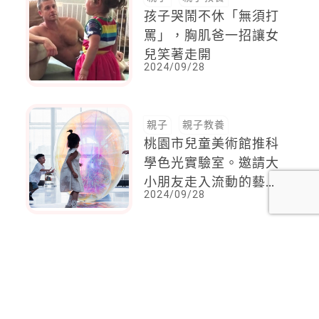
孩子哭鬧不休「無須打
罵」，胸肌爸一招讓女
兒笑著走開
2024/09/28
親子
親子教養
桃園市兒童美術館推科
學色光實驗室。邀請大
小朋友走入流動的藝術
2024/09/28
光盒！
<
1
2
...
58
59
60
61
62
63
64
...
137
138
>