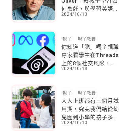
Oliver：教孩子學習如
何烹飪，與學習英語或
2024/10/13
數學一樣重要！
親子
親子教養
你知道「脆」嗎？親職
專家看學生在Threads
上的8個社交風險，高
2024/10/13
觸及率、演算法都要注
意
親子
親子教養
大人上班都有三個月試
用期，究竟我們給從幼
兒園到小學的孩子多長
2024/10/10
適應期？值得深思的
「過動兒潮」現象