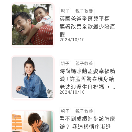
親子
親子教養
英國爸爸爭育兒平權
連署改善全歐最少陪產
假
2024/10/10
親子
親子教養
時尚媽咪趙孟姿幸福噴
淚 ! 許孟哲驚喜現身給
老婆浪漫生日祝福 ，
2024/10/10
罕見一 家四口放閃
親子
親子教養
看不到成績進步該怎麼
辦？ 我這樣循序漸進