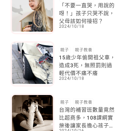
「不要一直哭，用說的
呀！」孩子只哭不說，
父母該如何接招？
2024/10/18
親子
親子教養
15歲少年偷開祖父車，
造成3死，無照罰則過
輕代價不痛不癢
2024/10/18
親子
親子教養
台灣的補習班數量竟然
比超商多，108課綱實
施後讓家長擔心孩子學
2024/10/16