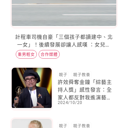
計程車司機自豪「三個孩子都讀建中、北
一女」！後續發展卻讓人感嘆 ：女兒有
點委屈
重男輕女
合作媒體
親子
親子教養
許效舜奪金鐘「綜藝主
持人獎」感性發言：全
家人都反對我進演藝
2024/10/20
圈，只有媽媽跟我說
「效舜，你很有天
分！」
親子
親子教養