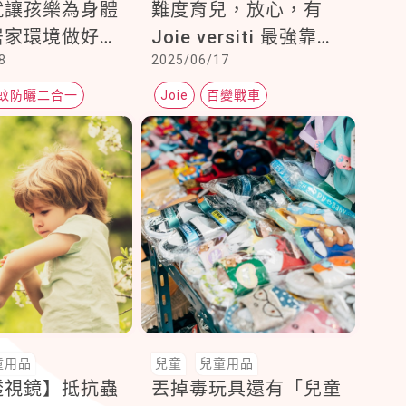
就讓孩樂為身體
難度育兒，放心，有
居家環境做好第
Joie versiti 最強靠山
8
2025/06/17
！
撐腰！
蚊防曬二合一
Joie
百變戰車
bye
versiti 豪華擴充型推車
童用品
兒童
兒童用品
透視鏡】抵抗蟲
丟掉毒玩具還有「兒童