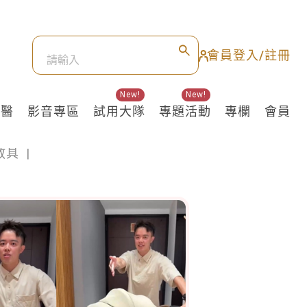
會員登入/註冊
New!
New!
良醫
影音專區
試用大隊
專題活動
專欄
會員
教具
|