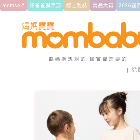
momself
好爸爸俱樂部
線上雜誌
菁品大賞
2026
|
兒