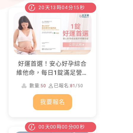
20
天
13
時
04
分
13
秒
好運首選！安心好孕綜合
維他命，每日1錠滿足營養
所需
數量:
已報名:
/
50
81
50
我要報名
00
天
00
時
00
分
00
秒