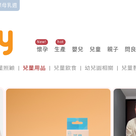
國際母乳週
New!
hot
懷孕
生產
嬰兒
兒童
親子
問
兒童
童照顧
|
兒童用品
|
兒童飲食
|
幼兒園相關
|
兒童