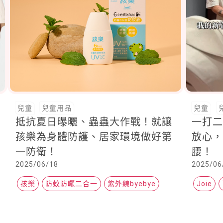
兒童
兒童用品
兒童
抵抗夏日曝曬、蟲蟲大作戰！就讓
一打
孩樂為身體防護、居家環境做好第
放心，有
一防衛！
腰！
2025/06/18
2025/06
孩樂
防蚊防曬二合一
紫外線byebye
Joie