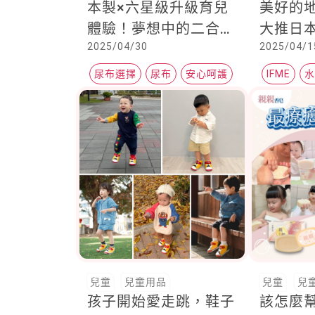
本製×六星級升級育兒
美好的
體驗！夢想中的二合一
大推日本
2025/04/30
2025/04/1
尿布！紅屁屁掰掰、帶
鞋，讓
寶出門更輕鬆
呵護又
尿布選擇
尿布
安心呵護
IFME
兒童
兒童用品
兒童
兒
孩子開始愛走跳，鞋子
該怎麼