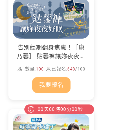
告別經期翻身焦慮！［康
乃馨］ 貼馨褲讓妳夜夜好
眠
數量:
已報名:
/
100
648
100
我要報名
00
天
00
時
00
分
00
秒