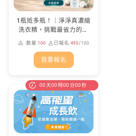
1瓶抵多瓶！｜淨淨真濃縮
洗衣精，挑戰最省力的居
家清潔
數量:
已報名:
/
100
495
100
我要報名
00
天
00
時
00
分
00
秒