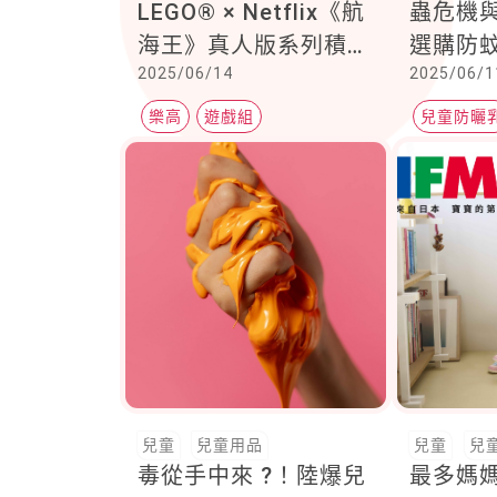
LEGO® × Netflix《航
蟲危機
海王》真人版系列積木
選購防
2025/06/14
2025/06/1
8月正式發售
安心度
樂高
遊戲組
兒童防曬
兒童
兒童用品
兒童
兒
毒從手中來 ?！陸爆兒
最多媽