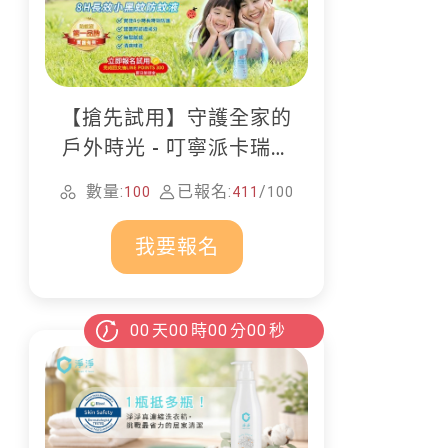
【搶先試用】守護全家的
戶外時光 - 叮寧派卡瑞丁
防蚊液
數量:
已報名:
/
100
411
100
我要報名
00
天
00
時
00
分
00
秒