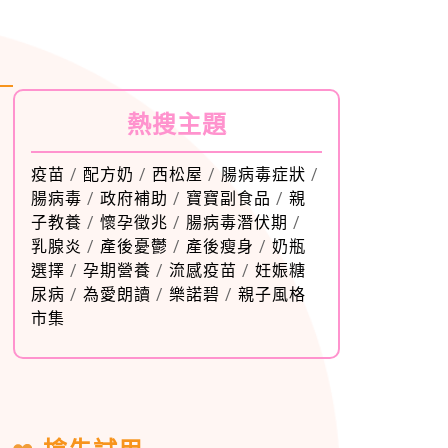
熱搜主題
疫苗
/
配方奶
/
西松屋
/
腸病毒症狀
/
腸病毒
/
政府補助
/
寶寶副食品
/
親
子教養
/
懷孕徵兆
/
腸病毒潛伏期
/
乳腺炎
/
產後憂鬱
/
產後瘦身
/
奶瓶
選擇
/
孕期營養
/
流感疫苗
/
妊娠糖
尿病
/
為愛朗讀
/
樂諾碧
/
親子風格
市集