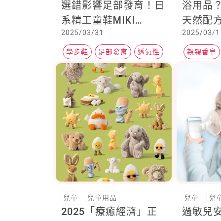
選錯影響足部發育！日
浴用品
系精工童鞋MIKI
天然配
2025/03/31
2025/03/1
HOUSE，守護寶寶的
理！健
每一步
親香皂
學步鞋
足部發育
透氣性
親親香皂
益生菌添
兒童
兒童用品
兒童
兒
2025「療癒經濟」正
過敏兒