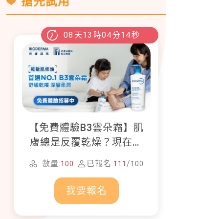
搶先試用
08
天
13
時
04
分
12
秒
【免費體驗B3雲朵霜】肌
膚總是反覆乾燥？現在就
加入貝膚黛瑪修護體驗計
數量:
已報名:
/
100
111
100
畫！
我要報名