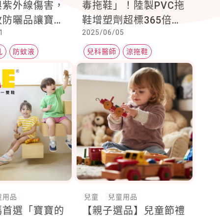
與紫外線傷害，
毒拖鞋」！陸製PVC拖
蚊防曬品讓寶寶
鞋增塑劑超標365倍，
1
2025/06/05
過夏天
有致癌、性早熟風險
乳
防蚊液
兒科醫師
涼拖鞋
環境賀爾蒙
童用品
兒童
兒童用品
媽首選「寶寶的
【親子選品】兒童節禮