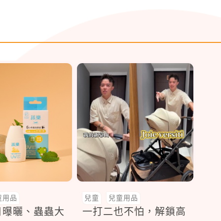
童用品
兒童
兒童用品
日曝曬、蟲蟲大
一打二也不怕，解鎖高