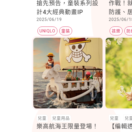
搶先預告，童裝系列設
作戰！
計4大經典動畫IP
防護、
2025/06/19
2025/06/1
一防衛
UNIQLO
童裝
孩樂
防
紫外線bye
兒童
兒童用品
兒童
兒
樂高航海王限量登場！
【編輯