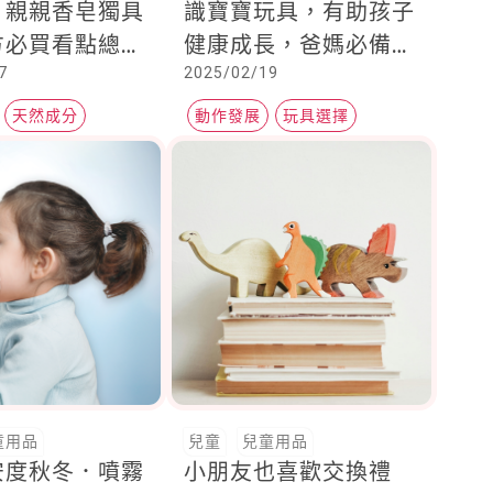
？親親香皂獨具
識寶寶玩具，有助孩子
方必買看點總整
健康成長，爸媽必備的
7
2025/02/19
康肌膚就交給親
購買法典
守護
天然成分
動作發展
玩具選擇
加
嬰幼兒玩具
童用品
兒童
兒童用品
安度秋冬．噴霧
小朋友也喜歡交換禮