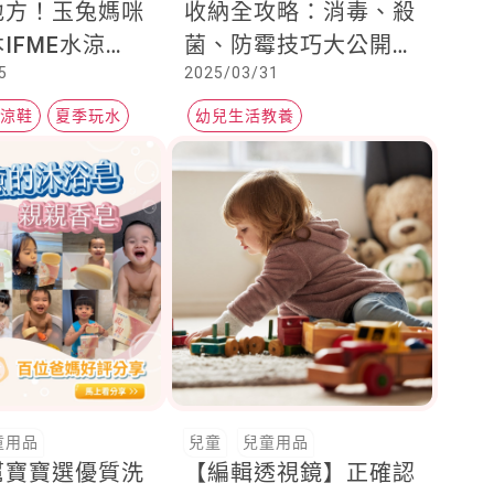
地方！玉兔媽咪
收納全攻略：消毒、殺
IFME水涼
菌、防霉技巧大公開，
5
2025/03/31
孩子的小腳備受
嬰兒衣服技巧收納這麼
舒服
做 !
水涼鞋
夏季玩水
幼兒生活教養
兒童生活教養
收納箱
童用品
兒童
兒童用品
幫寶寶選優質洗
【編輯透視鏡】正確認