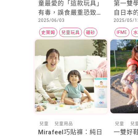
童最愛的「這款玩具」
第一雙
有毒，誤食嚴重恐致
自日本的
2025/06/03
2025/05/1
死，就算皮膚接觸也危
能童鞋
險！
史萊姆
兒童玩具
硼砂
IFME
兒童
兒童用品
兒童
兒
Mirafeel巧貼褲：純日
一雙好