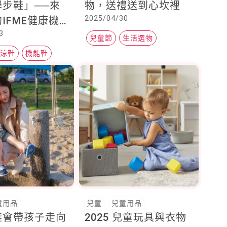
學步鞋」──來
物，送禮送到心坎裡
2025/04/30
IFME健康機
3
！
兒童節
生活選物
水涼鞋
機能鞋
童用品
兒童
兒童用品
鞋會帶孩子走向
2025 兒童玩具與衣物