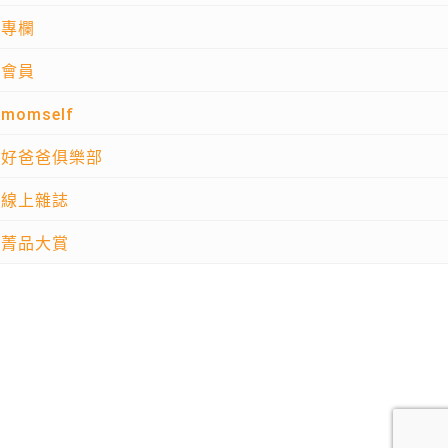
專欄
會員
momself
好爸爸俱樂部
線上雜誌
菁品大賞