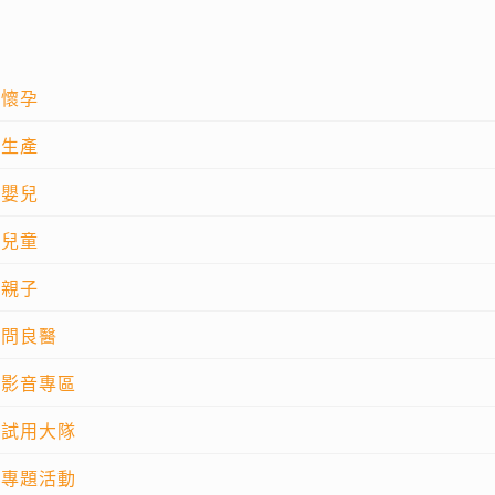
懷孕
生產
嬰兒
兒童
親子
問良醫
影音專區
試用大隊
專題活動