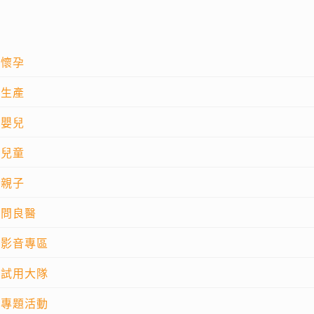
懷孕
生產
嬰兒
兒童
親子
問良醫
影音專區
試用大隊
專題活動