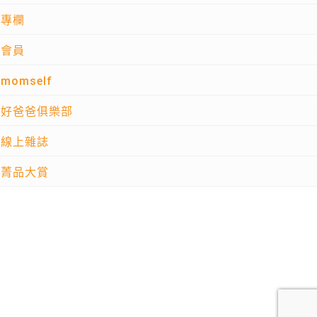
專欄
會員
momself
好爸爸俱樂部
線上雜誌
菁品大賞