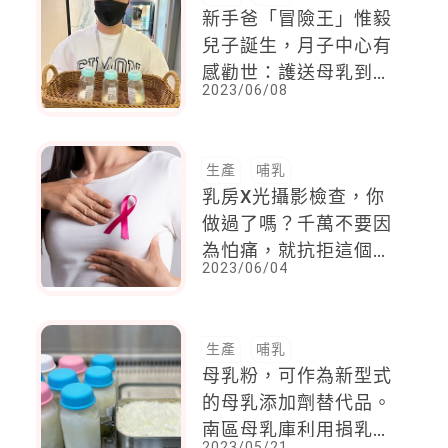
新手爸「冒險王」惟毅
兒子誕生，月子中心有
感勸世：護送母乳到寶
2023/06/08
寶室這條路是極限運
動！
生產
哺乳
乳房X光攝影檢查，你
做過了嗎？千萬不要因
為怕痛，就抗拒這個最
2023/06/04
安全有效的篩檢
生產
哺乳
母乳粉，可作為新型式
的母乳添加劑替代品。
南區母乳庫利用捐乳生
2023/05/21