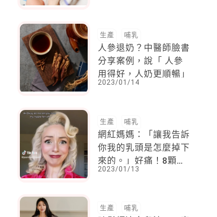
「再度泌乳」，找到適
合自己再度泌乳的方
式！
生產
哺乳
人參退奶？中醫師臉書
分享案例，說「 人參
用得好，人奶更順暢」
2023/01/14
生產
哺乳
網紅媽媽：「讓我告訴
你我的乳頭是怎麼掉下
來的。」好痛！8顆牙
2023/01/13
兒子行兇
生產
哺乳