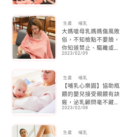
兒重擔，看看日本的發
明
生產
哺乳
大媽嗆母乳媽媽傷風敗
俗，不知檢點不要臉，
你知道禁止、驅離或妨
2023/02/09
礙媽媽哺育，違者罰鍰
多少嗎？
生產
哺乳
【哺乳心樂園】協助瓶
餵的嬰兒接受親餵有訣
竅，泌乳顧問毫不藏私
2023/02/08
大公開
生產
哺乳