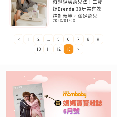
時髦經濟育兒法！二寶
媽Brenda 30玩美有效
控制預算，滿足育兒用
2023/01/03
品的需求
<
1
2
...
5
6
7
8
9
10
11
12
13
>