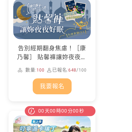
告別經期翻身焦慮！［康
乃馨］ 貼馨褲讓妳夜夜好
眠
數量:
已報名:
/
100
648
100
我要報名
00
天
00
時
00
分
00
秒