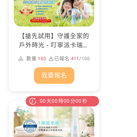
【搶先試用】守護全家的
戶外時光 - 叮寧派卡瑞丁
防蚊液
數量:
已報名:
/
100
411
100
我要報名
00
天
00
時
00
分
00
秒