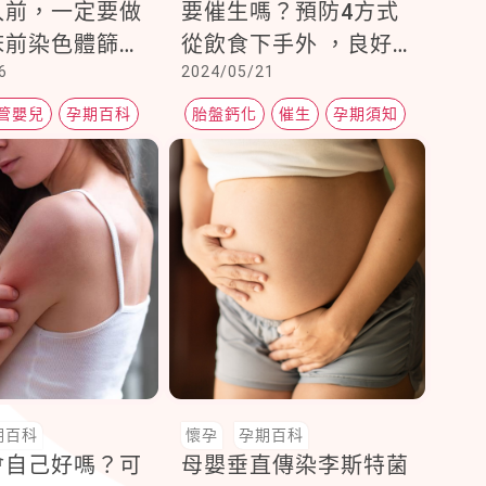
入前，一定要做
要催生嗎？預防4方式
床前染色體篩檢
從飲食下手外 ，良好
6
2024/05/21
生活習慣也不可忽視
管嬰兒
孕期百科
胎盤鈣化
催生
孕期須知
期百科
懷孕
孕期百科
會自己好嗎？可
母嬰垂直傳染李斯特菌