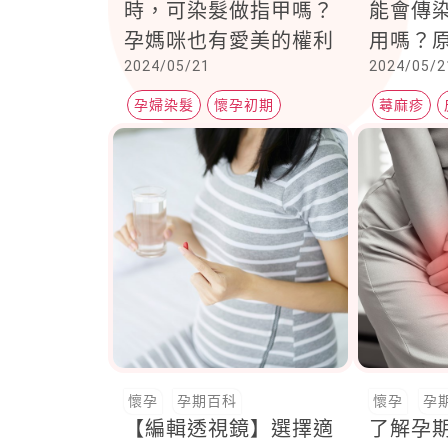
時，可染髮做指甲嗎？
能會傳
孕媽咪也有愛美的權利
用嗎？
2024/05/21
2024/05/2
一次看
孕婦染髮
懷孕初期
蕁麻疹
孕期百科
懷孕
孕期百科
懷孕
孕
【編輯透視鏡】選擇適
了解孕