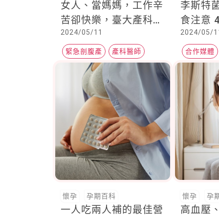
女人、當媽媽，工作辛
李斯特
苦卻快樂，臺大產科女
食注意 
2024/05/11
2024/05/1
醫經驗分享，感謝家人
全力支持
緊急剖腹產
產科醫師
合作媒體
子宮切除
Heho健康
懷孕
孕期百科
懷孕
孕
一人吃兩人補的最佳營
高血壓