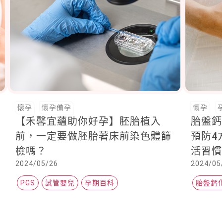
懷孕
懷孕備孕
懷孕
【禾馨宜蘊助你好孕】胚胎植入
胎盤
前，一定要做胚胎著床前染色體篩
預防4
檢嗎？
活習
2024/05/26
2024/05
PGS
試管嬰兒
孕期百科
胎盤鈣