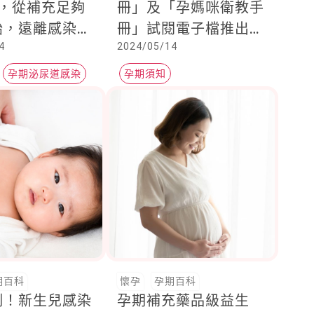
題，從補充足夠
冊」及「孕媽咪衛教手
始，遠離感染找
冊」試閱電子檔推出
4
2024/05/14
囉！
孕期泌尿道感染
孕期須知
期百科
懷孕
孕期百科
例！新生兒感染
孕期補充藥品級益生