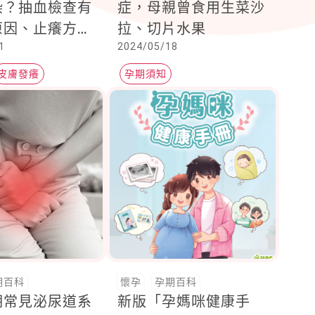
染？抽血檢查有
症，母親曾食用生菜沙
原因、止癢方法
拉、切片水果
1
2024/05/18
皮膚發癢
孕期須知
期百科
懷孕
孕期百科
期常見泌尿道系
新版「孕媽咪健康手