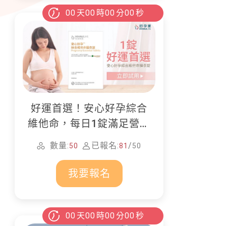
00
天
00
時
00
分
00
秒
好運首選！安心好孕綜合
維他命，每日1錠滿足營養
所需
數量:
已報名:
/
50
81
50
我要報名
00
天
00
時
00
分
00
秒