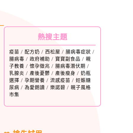
熱搜主題
疫苗
/
配方奶
/
西松屋
/
腸病毒症狀
/
腸病毒
/
政府補助
/
寶寶副食品
/
親
子教養
/
懷孕徵兆
/
腸病毒潛伏期
/
乳腺炎
/
產後憂鬱
/
產後瘦身
/
奶瓶
選擇
/
孕期營養
/
流感疫苗
/
妊娠糖
尿病
/
為愛朗讀
/
樂諾碧
/
親子風格
市集