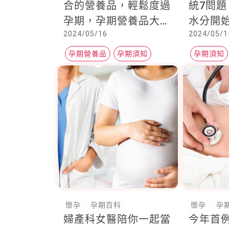
合的營養品，輕鬆度過
統7問
孕期，孕期營養品大集
水分開
2024/05/16
2024/05/1
合
上身
孕期營養品
孕期須知
孕期須知
懷孕初期
泌尿道
懷孕
孕期百科
懷孕
孕
婦產科女醫陪你一起當
今年首