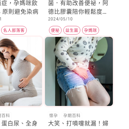
菌症，孕媽咪飲
菌．有助改善便祕，阿
4 原則避免染病
德比膠囊陪你輕鬆度過
1
2024/05/10
孕期
名人部落客
便秘
益生菌
孕媽咪
期百科
懷孕
孕期百科
、蛋白尿、全身
大笑、打噴嚏就漏！婦