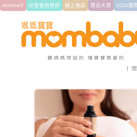
momself
好爸爸俱樂部
線上雜誌
菁品大賞
2026
|