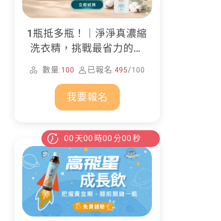
1瓶抵多瓶！｜淨淨真濃縮
洗衣精，挑戰最省力的居
家清潔
數量:
已報名:
/
100
495
100
我要報名
00
天
00
時
00
分
00
秒