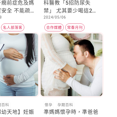
子癇前症危及媽
科醫教「5招防尿失
安全 不能疏
禁」 尤其要少喝這2種
8
2024/05/06
檢「一動作」
飲料
名人部落客
合作媒體
常春月刊
名人部落客
期百科
懷孕
孕期百科
婦幼天地】妊娠
準媽媽懷孕時，準爸爸