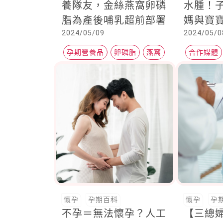
養隊友，金絲燕窩卵磷
水腫！
脂為產後哺乳超前部署
媽與寶寶
2024/05/09
2024/05/0
忽的產
孕期營養品
卵磷脂
燕窩
合作媒體
Heho健康
懷孕
孕期百科
懷孕
孕
不孕＝無法懷孕？人工
【三總