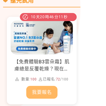
搶先試用
10
天
20
時
46
分
10
秒
【免費體驗B3雲朵霜】肌
膚總是反覆乾燥？現在就
加入貝膚黛瑪修護體驗計
數量:
已報名:
/
100
72
100
畫！
我要報名