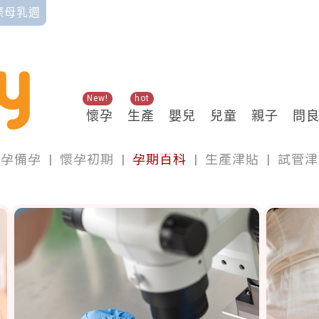
國際母乳週
New!
hot
懷孕
生產
嬰兒
兒童
親子
問
懷孕
懷孕備孕
|
懷孕初期
|
孕期百科
|
生產津貼
|
試管津