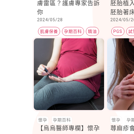
膚雷區？護膚專家告訴
胚胎植
你
胚胎著
2024/05/28
2024/05/2
嗎？
肌膚保養
孕期百科
精油
PGS
試
懷孕
孕期百科
懷孕
孕
【烏烏醫師專欄】懷孕
蕁麻疹