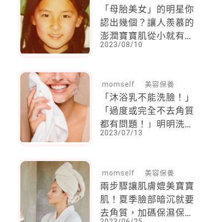
「母胎美女」的明星你
認出幾個？讓人羨慕的
澎潤寶寶肌從小就有，
2023/08/10
原來養成保養好習慣就
可以輕鬆維持
momself
美容保養
「沐浴乳不能洗臉！」
「過度或完全不去角質
都有問題！」明明洗得
2023/07/13
超乾淨，肌膚卻變差
了，其實你可能觸碰清
潔地雷而不知
momself
美容保養
兩步驟讓肌膚媲美寶寶
肌！夏季臉部暗沉就要
去角質，加碼保濕保
2023/06/25