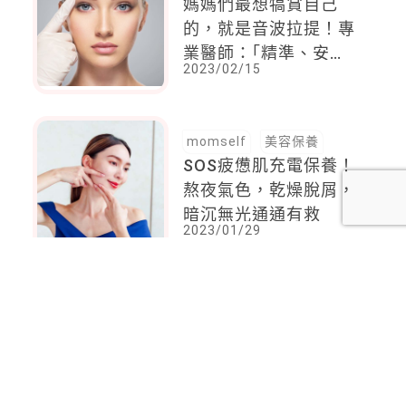
媽媽們最想犒賞自己
的，就是音波拉提！專
業醫師：｢精準、安全｣
2023/02/15
是關鍵
momself
美容保養
SOS疲憊肌充電保養！
熬夜氣色，乾燥脫屑，
暗沉無光通通有救
2023/01/29
<
1
2
...
27
28
29
30
31
32
33
34
35
>