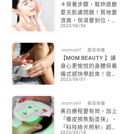
４保養步驟，幫妳退散
夏天肌膚問題！質地要
清爽，保濕要到位，美
2023/06/06
白防曬還要做到這一點
momself
美容保養
【MOM BEAUTY 】讓
身心更愉悅的身體保養
儀式感快學起來！從沐
2023/06/01
浴、潤膚到香味通通都
有，幫媽媽的焦慮瞬間
一掃而空
momself
美容保養
美白療程要有效，加上
「橡皮擦焦點塗抹」、
「科技綠光照射」超強
2023/05/18