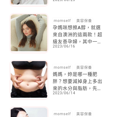
養，一點都不擔心粉刺
來找麻煩
momself
美容保養
孕媽咪想擦A醇，就選
來自澳洲的這兩款！超
級友善孕婦，其中一款
2023/06/16
還是名模米蘭達可兒專
為媽媽所調配
momself
美容保養
媽媽，妳是哪一種肥
胖？想要減掉身上多出
來的水分與脂肪，先搞
2023/06/14
懂你的胖胖體質類型
momself
美容保養