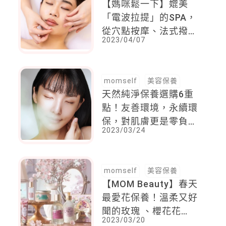
【媽咪鬆一下】媲美
「電波拉提」的SPA，
從穴點按摩、法式撥筋
2023/04/07
到冰鎮眼周，讓你不用
醫美就超緊超彈
momself
美容保養
天然純淨保養選購6重
點！友善環境，永續環
保，對肌膚更是零負擔
2023/03/24
呵護
momself
美容保養
【MOM Beauty】春天
最愛花保養！溫柔又好
聞的玫瑰 、櫻花花
2023/03/20
香，讓媽媽身心瞬間幸