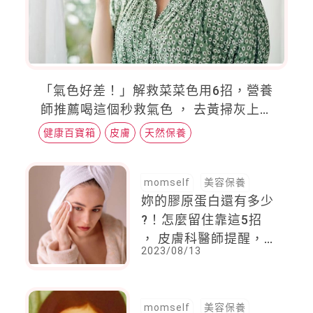
「氣色好差！」解救菜菜色用6招，營養
師推薦喝這個秒救氣色 ， 去黃掃灰上妝
前記得先做這1個步驟
健康百寶箱
皮膚
天然保養
momself
美容保養
妳的膠原蛋白還有多少
?！怎麼留住靠這5招
， 皮膚科醫師提醒，
2023/08/13
吃太多糖分可不好，關
鍵成分就是補充這一個
momself
美容保養