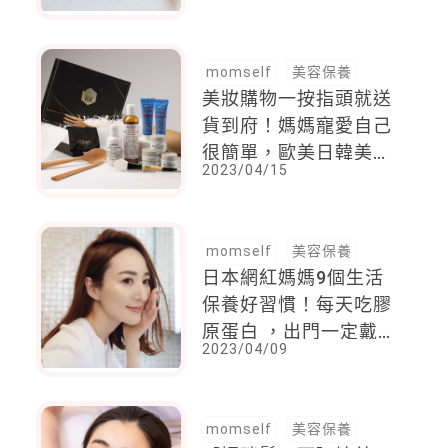
一階
momself
美容保養
美妝購物一按指頭就送
貨到府！媽媽寵愛自己
很簡單，歐美日韓美麗
2023/04/15
好貨輕鬆擁有
momself
美容保養
日本網紅媽媽9個生活
保養好習慣！每天吃膠
原蛋白 ，出門一定戴
2023/04/09
帽子，看起來總是從容
優雅、容光煥發
momself
美容保養