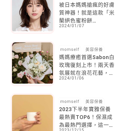
被日本媽媽搶瘋的好膚
質神器！就是這款「米
蘭絕色蜜粉餅
2024/01/07
2024」，加碼妝前乳
超省時快速出門必備
momself
美容保養
媽媽療癒首選Sabon白
玫瑰復刻上市！兩天香
氛展就在浪花花藝，現
2024/01/06
場購買鮮花花束就送白
玫瑰護手霜
momself
美容保養
2023下半年寶雅保養
最熱賣TOP6！保濕成
為最熱門選擇，這一款
2023/12/15