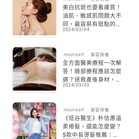
美白抗斑也要看膚質！
油肌、敏感肌問題大不
同，最容易有斑點的就
2024/03/04
是這類型肌膚
momself
美容保養
全方面醫美療程一次解
答！臉部療程應該怎麼
選？拯救產後身材，就
2024/03/03
從這裡下手
momself
美容保養
《低谷醫生》朴信惠溫
柔捲髮，還能怎麼變？
5款中長燙髮推薦：層