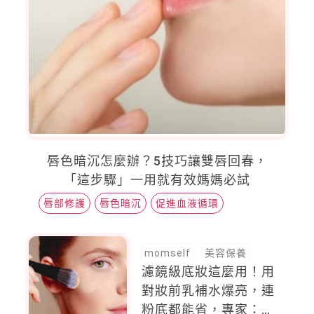
唇色暗沉怎麼辦？5技巧讓雙唇回春，
「這步驟」一用就有效媽媽必試
唇部修護
唇色暗沉
促進血液循環
momself
美容保養
濾鏡級底妝這麼用！用
對妝前乳補水爆亮，連
粉底都能省，專家：膚