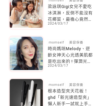
momself
美容保養
梁詠琪Gigi女兒不愛吃
冰淇淋，反倒不能沒有
花椰菜，最擔心竟然是
2024/03/17
孩子的「這個問題」
momself
美容保養
時尚媽咪Melody、逆
齡女神天心光透美肌都
是吃出來的 ! 彈潤光澤
2024/03/17
全身都有感
momself
美容保養
根本造型夾天花板！
ghd「新光速造型夾」
懶人新手一試就上手，