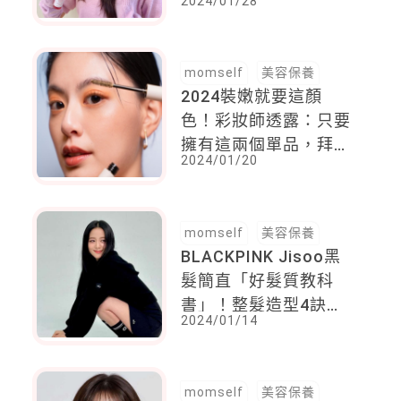
2024/01/28
善肌膚的洗沐呵護 ，
連肌膚都照顧到了
momself
美容保養
2024裝嫩就要這顏
色！彩妝師透露：只要
擁有這兩個單品，拜年
2024/01/20
走春最吸睛
momself
美容保養
BLACKPINK Jisoo黑
髮簡直「好髮質教科
書」！整髮造型4訣竅
2024/01/14
首度公開：髮長、髮根
藏了年輕秘密
momself
美容保養