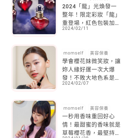
2024「龍」光煥發一
整年！限定彩妝「龍」
重登場，紅色包裝加上
2024/02/11
吉祥圖騰，送禮自用都
超適合
momself
美容保養
學會櫻花妹微笑妝，讓
妳人緣好運一次大爆
發！不敗大地色系是首
2024/02/07
選，腮紅疊上這一層蘋
果肌超立體
momself
美容保養
一秒用香味重回好心
情！最甜蜜的香味就是
草莓櫻花香，最堅持友