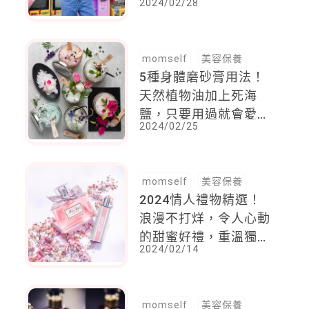
2024/02/28
次燙、輪廓捲，顯小臉
瞄準這一款
momself
美容保養
5種身體磨砂膏用法！
天然植物油加上死海
鹽，只要用過就會愛上
2024/02/25
的咕溜感，「沒時間」
最適合這樣用
momself
美容保養
2024情人禮物精選！
浪漫不打烊，令人心動
的甜蜜好禮，重溫獨一
2024/02/14
無二的戀愛時光！
momself
美容保養