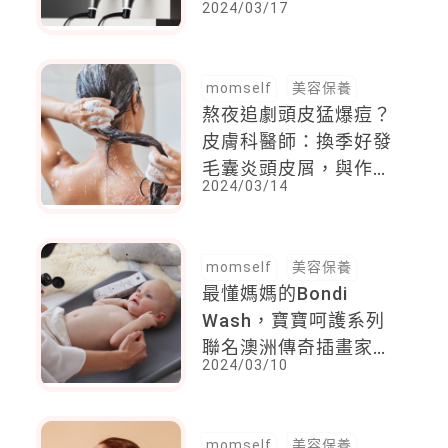
2024/03/17
輕鬆打造直髮捲髮
momself
美容保養
熬夜追劇頭皮猛爆痘？
皮膚科醫師：換季好發
毛囊炎頭皮屑，與作
2024/03/14
息、氣溫大有關係
momself
美容保養
最懂媽媽的Bondi
Wash，寶寶呵護系列
聯名澳洲傳奇插畫家，
2024/03/10
打造新生兒最佳獻禮
momself
美容保養