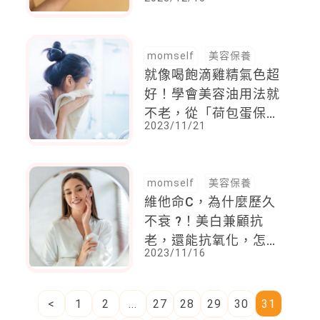
擦完讓妳瞬間擁有好命
光，暢銷第一名又是它
momself
美容保養
就像喝飽滴雞精氣色超
好！學會美容油用法就
不老，從「荷包蛋保養
2023/11/21
法」創造自己的專屬
SPA
momself
美容保養
維他命C，為什麼歷久
不衰 ?！美白兼顧抗
老，還能抗氧化，怎麼
2023/11/16
挑選請筆記
<
1
2
...
27
28
29
30
31