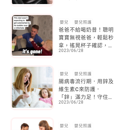
幸福育兒生活
嬰兒
嬰兒照護
爸爸不給喝奶昔！聰明
寶寶無視爸爸，輕鬆秒
拿，搖晃杯子確認，爸
2023/06/28
爸表情經典窘翻
嬰兒
嬰兒照護
腸病毒流行期．用鋅及
維生素C來防護．
「鋅」滿力足！守住健
2023/06/28
康的重要微量元素
嬰兒
嬰兒照護