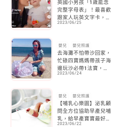
英國小男孩「1歲能念
完整字母表」！最喜歡
跟家人玩英文字卡，媽
2023/06/25
媽驕傲說到：他愛閱
讀，父母陪伴很重要
嬰兒
嬰兒照護
去海灘不怕帶沙回家，
忙碌四寶媽媽帶孩子海
邊玩沙必帶1法寶，輕
2023/06/24
鬆收拾玩具就靠它
嬰兒
嬰兒照護
【哺乳心樂園】泌乳顧
問全方位協助早產兒哺
乳，給早產寶寶最好的
2023/06/22
營養！