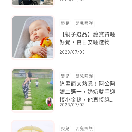
尚手推車升級寶寶的乘
坐體驗
嬰兒
嬰兒照護
【親子選品】讓寶寶睡
好覺，夏日安睡選物
2023/07/03
嬰兒
嬰兒照護
這畫面太熟悉！阿公阿
嬤二選一，奶奶雙手迎
接小金孫，他直接繞過
2023/07/03
去抱爺爺，網笑：愛誰
果然很誠實
嬰兒
嬰兒照護