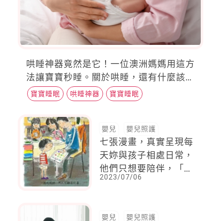
哄睡神器竟然是它！一位澳洲媽媽用這方
法讓寶寶秒睡。關於哄睡，還有什麼該注
意的事項？
寶寶睡眠
哄睡神器
寶寶睡眠
嬰兒
嬰兒照護
七張漫畫，真實呈現每
天妳與孩子相處日常，
他們只想要陪伴，「今
2023/07/06
天，你願意為孩子放下
手機嗎？」
嬰兒
嬰兒照護