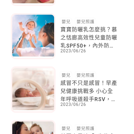
酸民給全國幼教老師一
個道歉，家長回應：一
個禮拜心情就像洗三溫
嬰兒
嬰兒照護
暖
寶寶防曬乳怎麼挑？慕
之恬廊高效性兒童防曬
乳SPF50+，內外防護
2023/06/26
防曬系統，完整呵護寶
寶肌膚
嬰兒
嬰兒照護
感冒不只是感冒！早產
兒健康挑戰多 小心全
年呼吸道殺手RSV，預
2023/06/26
防感染跟著做
嬰兒
嬰兒照護