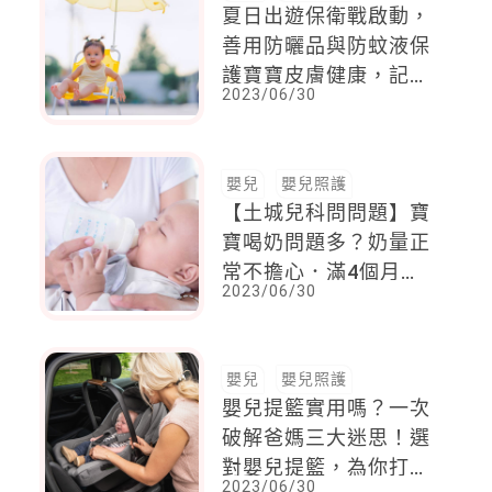
夏日出遊保衛戰啟動，
善用防曬品與防蚊液保
護寶寶皮膚健康，記
2023/06/30
住！先防曬後防蚊
嬰兒
嬰兒照護
【土城兒科問問題】寶
寶喝奶問題多？奶量正
常不擔心．滿4個月大
2023/06/30
可添加副食品
嬰兒
嬰兒照護
嬰兒提籃實用嗎？一次
破解爸媽三大迷思！選
對嬰兒提籃，為你打開
2023/06/30