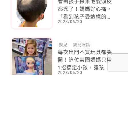
看到孩子採集毛髮頭皮
都禿了！媽媽好心痛，
「看到孩子受這樣的苦
2023/06/20
痛，就會覺得不能這樣
就算了」
嬰兒
嬰兒照護
每次出門不買玩具都哭
鬧！這位美國媽媽只用
1招搞定小孩，讓孩子
2023/06/20
笑著放下手中玩具
<
1
2
...
76
77
78
79
80
81
82
...
92
93
>