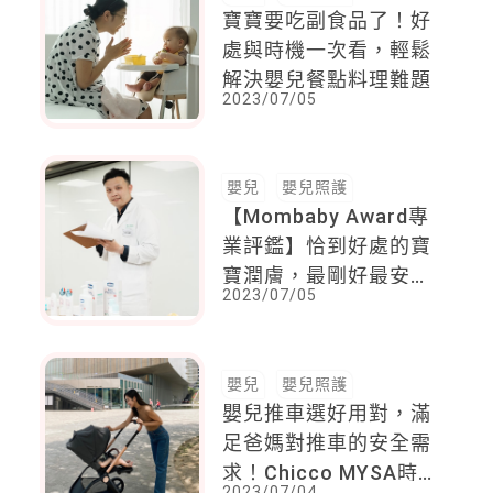
寶寶要吃副食品了！好
處與時機一次看，輕鬆
解決嬰兒餐點料理難題
2023/07/05
嬰兒
嬰兒照護
【Mombaby Award專
業評鑑】恰到好處的寶
寶潤膚，最剛好最安
2023/07/05
心，關鍵就是要記得補
擦再補擦
嬰兒
嬰兒照護
嬰兒推車選好用對，滿
足爸媽對推車的安全需
求！Chicco MYSA時
2023/07/04