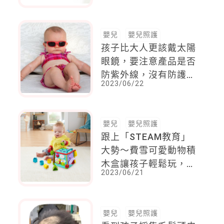
嬰兒
嬰兒照護
孩子比大人更該戴太陽
眼鏡，要注意產品是否
防紫外線，沒有防護效
2023/06/22
果的深色太陽鏡，反而
會使瞳孔放大，吸收更
多有害輻射
嬰兒
嬰兒照護
跟上「STEAM教育」
大勢～費雪可愛動物積
木盒讓孩子輕鬆玩，全
2023/06/21
方位能力都進步
嬰兒
嬰兒照護