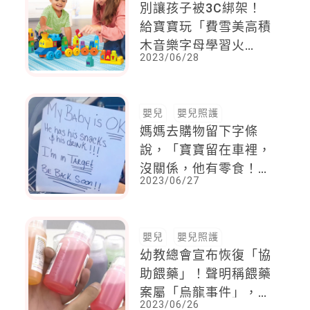
別讓孩子被3C綁架！
給寶寶玩「費雪美高積
木音樂字母學習火
2023/06/28
車」，豐富親子時光
嬰兒
嬰兒照護
媽媽去購物留下字條
說，「寶寶留在車裡，
沒關係，他有零食！」
2023/06/27
數千人瞬間憤怒，但卻
又笑了
嬰兒
嬰兒照護
幼教總會宣布恢復「協
助餵藥」！聲明稱餵藥
案屬「烏龍事件」，盼
2023/06/26