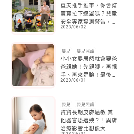
夏天推手推車，你會幫
寶寶拉下遮罩嗎？兒童
安全專家實測警告，車
2023/06/02
內溫度驚人，你以為防
曬，寶寶卻會因此中暑
嬰兒
嬰兒照護
小小女嬰居然就會要爸
爸親她！先親腳，再親
手、再來是臉！最後直
2023/06/01
接嘟嘴！太會「控制」
爸爸了吧！網友瘋傳
嬰兒
嬰兒照護
寶寶長期皮膚過敏 其
他器官恐遭殃？！異膚
治療影響比想像大
2023/05/31