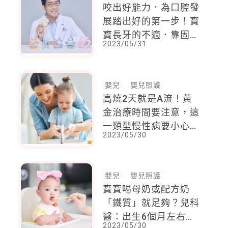
咬出好能力．為口腔發
展踏出好的第一步！寶
寶長牙的不適．靠固齒
2023/05/31
器緩解
嬰兒
嬰兒照護
高燒2天就是A流！黃
金治療時間要注意，這
一類型慢性病要小心用
2023/05/30
藥
嬰兒
嬰兒照護
寶寶喝母奶或配方奶
「鐵質」就足夠？兒科
醫：出生6個月左右會
2023/05/30