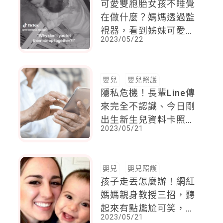
可愛雙胞胎女孩不睡覺
在做什麼？媽媽透過監
視器，看到姊妹可愛互
2023/05/22
動，充滿笑聲，但也不
時攻擊對方。雙胞胎才
有的日常
嬰兒
嬰兒照護
隱私危機！長輩Line傳
來完全不認識、今日剛
出生新生兒資料卡照
2023/05/21
片：「不知道是誰的小
孩，只是想分享喜
悅......」
嬰兒
嬰兒照護
孩子走丟怎麼辦！網紅
媽媽親身教授三招，聽
起來有點尷尬可笑，但
2023/05/21
是值得爸媽謹記在心