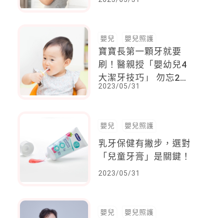
嬰兒
嬰兒照護
寶寶長第一顆牙就要
刷！醫親授「嬰幼兒4
大潔牙技巧」 勿忘2項
2023/05/31
免費醫療服務
嬰兒
嬰兒照護
乳牙保健有撇步，選對
「兒童牙膏」是關鍵！
2023/05/31
嬰兒
嬰兒照護