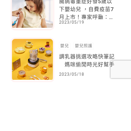
腸病毒重症好發5歲以
下嬰幼兒 ，自費疫苗7
月上市！專家呼籲：今
2023/05/19
年恐怕是腸病毒重新流
行的一年，提前預防更
加重要
嬰兒
嬰兒照護
調乳器挑選攻略快筆記
媽咪偷閒時光好幫手
2023/05/18
<
1
2
...
79
80
81
82
83
84
85
...
92
93
>