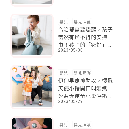
消耗殆盡，聰明補鐵可
以這樣吃！
嬰兒
嬰兒照護
喬治都需要恐龍，孩子
當然有捨不得的安撫
巾！孩子的「癖好」，
2023/05/30
該不該糾正？ 改善方
法靠這3招
嬰兒
嬰兒照護
伊甸早療神助攻，慢飛
天使小孺開口叫媽媽！
公益大使黃小柔呼籲孩
2023/05/29
子發展不能等
嬰兒
嬰兒照護