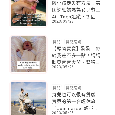
防小孩走失有方法！美
國網紅媽媽為女兒戴上
Air Tags追蹤，卻因為
2023/05/28
「這句話」引發爭議
嬰兒
嬰兒照護
【寵物寶寶】狗狗！你
給我差不多一點！媽媽
聽見寶寶大哭，緊張查
2023/05/26
看！結果看見狗狗爽吃
奶嘴，笑噴
嬰兒
嬰兒照護
育兒也可以很有質感！
寶貝的第一台輕休旅
「Joie parcel 輕量三
2023/05/25