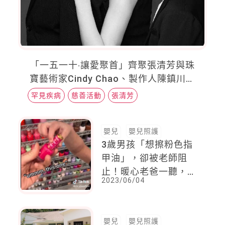
「一五一十‧讓愛聚首」齊聚張清芳與珠
寶藝術家Cindy Chao、製作人陳鎮川、
攝影大師林炳存，聯手策展為兒童醫療盡
罕見疾病
慈善活動
張清芳
一份力
嬰兒
嬰兒照護
3歲男孩「想擦粉色指
甲油」，卻被老師阻
止！暖心老爸一聽，直
2023/06/04
接帶他去美甲店
嬰兒
嬰兒照護