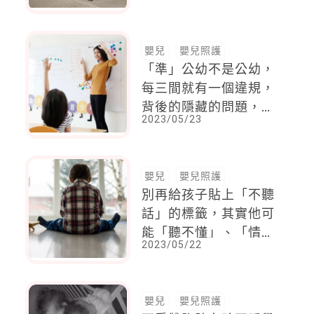
折手推車」讓爸媽成為
注目焦點！
嬰兒
嬰兒照護
「準」公幼不是公幼，
每三間就有一個違規，
背後的隱藏的問題，讓
2023/05/23
父母擔心不已
嬰兒
嬰兒照護
別再給孩子貼上「不聽
話」的標籤，其實他可
能「聽不懂」、「情緒
2023/05/22
中」，或是「辦不到」
嬰兒
嬰兒照護