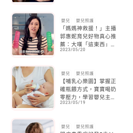
嬰兒
嬰兒照護
「媽媽神救援！」主播
郭惠妮育兒好物真心推
薦：大嘆「這東西」第
2023/05/20
三胎才知道，超可惜
嬰兒
嬰兒照護
【哺乳心樂園】掌握正
確瓶餵方式，寶寶喝奶
零壓力，學習嬰兒主導
2023/05/19
式奶瓶餵食
嬰兒
嬰兒照護